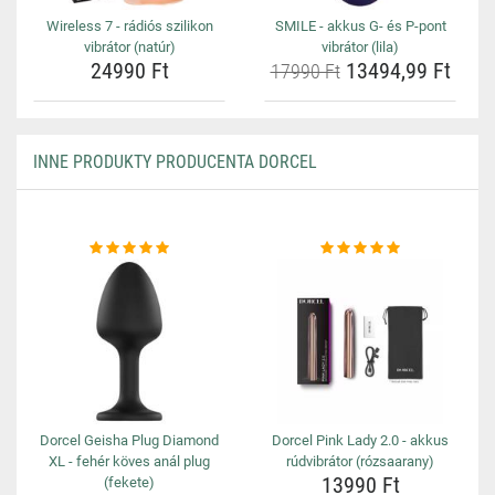
Wireless 7 - rádiós szilikon
SMILE - akkus G- és P-pont
vibrátor (natúr)
vibrátor (lila)
24990 Ft
13494,99 Ft
17990 Ft
INNE PRODUKTY PRODUCENTA DORCEL
Dorcel Geisha Plug Diamond
Dorcel Pink Lady 2.0 - akkus
XL - fehér köves anál plug
rúdvibrátor (rózsaarany)
13990 Ft
(fekete)