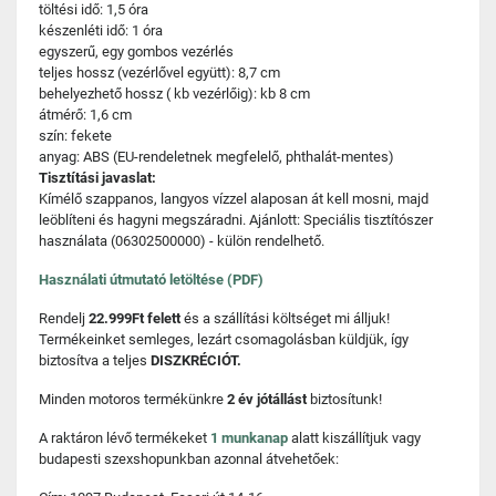
töltési idő: 1,5 óra
készenléti idő: 1 óra
egyszerű, egy gombos vezérlés
teljes hossz (vezérlővel együtt): 8,7 cm
behelyezhető hossz ( kb vezérlőig): kb 8 cm
átmérő: 1,6 cm
szín: fekete
anyag: ABS (EU-rendeletnek megfelelő, phthalát-mentes)
Tisztítási javaslat:
Kímélő szappanos, langyos vízzel alaposan át kell mosni, majd
leöblíteni és hagyni megszáradni. Ajánlott: Speciális tisztítószer
használata (06302500000) - külön rendelhető.
Használati útmutató letöltése (PDF)
Rendelj
22.999Ft felett
és a szállítási költséget mi álljuk!
Termékeinket semleges, lezárt csomagolásban küldjük, így
biztosítva a teljes
DISZKRÉCIÓT.
Minden motoros termékünkre
2 év jótállást
biztosítunk!
A raktáron lévő termékeket
1 munkanap
alatt kiszállítjuk vagy
budapesti szexshopunkban azonnal átvehetőek: