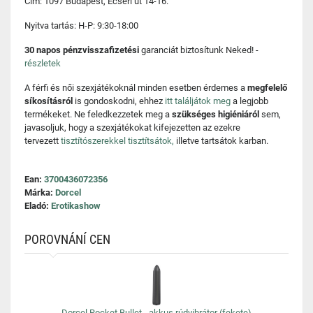
Cím: 1097 Budapest, Ecseri út 14-16.
Nyitva tartás: H-P: 9:30-18:00
30 napos pénzvisszafizetési
garanciát biztosítunk Neked! -
részletek
A férfi és női szexjátékoknál minden esetben érdemes a
megfelelő
síkosításról
is gondoskodni, ehhez
itt találjátok meg
a legjobb
termékeket. Ne feledkezzetek meg a
szükséges higiéniáról
sem,
javasoljuk, hogy a szexjátékokat kifejezetten az ezekre
tervezett
tisztítószerekkel tisztítsátok,
illetve tartsátok karban.
Ean:
3700436072356
Márka:
Dorcel
Eladó:
Erotikashow
POROVNÁNÍ CEN
Dorcel Rocket Bullet - akkus rúdvibrátor (fekete)