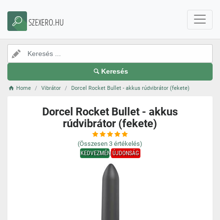
SZEXERO.HU
Keresés
Home
Vibrátor
Dorcel Rocket Bullet - akkus rúdvibrátor (fekete)
Dorcel Rocket Bullet - akkus
rúdvibrátor (fekete)
(Összesen
3
értékelés)
KEDVEZMÉNY
ÚJDONSÁG