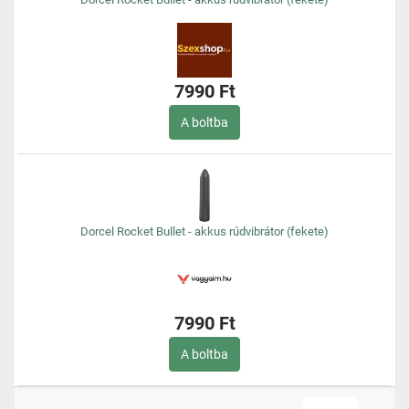
7990 Ft
A boltba
Dorcel Rocket Bullet - akkus rúdvibrátor (fekete)
7990 Ft
A boltba