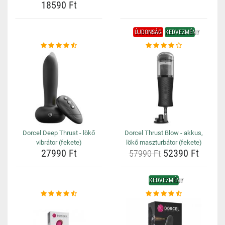
18590 Ft
ÚJDONSÁG
KEDVEZMÉNY
Dorcel Deep Thrust - lökő
Dorcel Thrust Blow - akkus,
vibrátor (fekete)
lökő maszturbátor (fekete)
27990 Ft
52390 Ft
57990 Ft
KEDVEZMÉNY