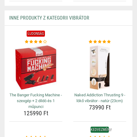
INNE PRODUKTY Z KATEGORII VIBRÁTOR
ÚJDONSÁG
The Banger Fucking Machine -
Naked Addiction Thrusting 9 -
szexgép + 2 dildó és 1
lökő vibrátor - natúr (23cm)
73990 Ft
műpunci
125990 Ft
KEDVEZMÉNY