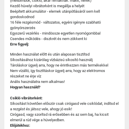
(mellbimbók, csikló, akár férfiaknak: makk, herék)
Kezdő hüvelyi vibrátorként is megállja a helyét
Beépített akkumulátor - elemek utánpótlásáról sem kell
gondoskodnod
16 féle rezgésmód - változatos, egyéni igényre szabható
gyönyörszerzés
Egyszerű vezérlés - mindössze egyetlen nyomógombbal
Csendes működés - diszkrét és nem zökkent ki
Erre figyelj:
Minden használat előtt és után alaposan tisztítsd
Síkosításához kizárólag vízbázisú síkosító használj
Tároláskor ügyelj arra, hogy ne érintkezzen más termékekkel
Nem vízálló, így tisztításkor ügyelj arra, hogy az elektromos
részeket ne érje víz
Anális használatra nem alkalmas!
Hogyan használd?
Csikló vibrátorként:
Síkosítást követően először csak cirógasd vele csiklódat, indítsd el
a rezgést és játssz vele, ahogy jó esik!
Cirógasd, vagy szorítsd rá erősebben és az sem baj, ha kicsit
elmerül a rúd vége a hüvelyedben.
Előjátékhoz: