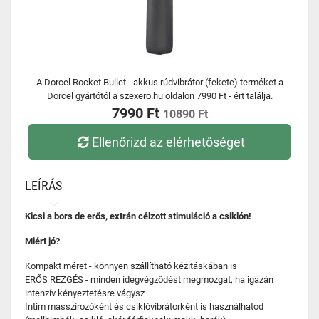
A Dorcel Rocket Bullet - akkus rúdvibrátor (fekete) terméket a
Dorcel gyártótól a szexero.hu oldalon 7990 Ft - ért találja.
7990 Ft
10890 Ft
Ellenőrizd az elérhetőséget
LEÍRÁS
Kicsi a bors de erős, extrán célzott stimuláció a csiklón!
Miért jó?
Kompakt méret - könnyen szállítható kézitáskában is
ERŐS REZGÉS - minden idegvégződést megmozgat, ha igazán
intenzív kényeztetésre vágysz
Intim masszírozóként és csiklóvibrátorként is használhatod