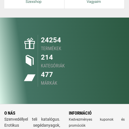
Szexshop
Vagyaim
24254
TERMÉKEK
214
KATEGÓRIÁK
477
MÁRKÁK
O NÁS
INFORMÁCIÓ
Szenvedéllyel teli katalógus.
Kedvezményes kuponok és
Erotikus segédanyagok,
promóciók