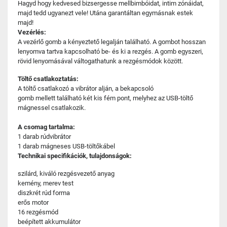
Hagyd hogy kedvesed bizsergesse mellbimbóidat, intim zónáidat,
majd tedd ugyanezt vele! Utána garantáltan egymásnak estek
majd!
Vezérlés:
A vezérlő gomb a kényeztető legalján található. A gombot hosszan
lenyomva tartva kapcsolható be- és ki a rezgés. A gomb egyszeri,
rövid lenyomásával váltogathatunk a rezgésmódok között.
Töltő csatlakoztatás:
A töltő csatlakozó a vibrátor alján, a bekapcsoló
gomb mellett található két kis fém pont, melyhez az USB-töltő
mágnessel csatlakozik.
A csomag tartalma:
1 darab rúdvibrátor
1 darab mágneses USB-töltőkábel
Technikai specifikációk, tulajdonságok:
szilárd, kiváló rezgésvezető anyag
kemény, merev test
diszkrét rúd forma
erős motor
16 rezgésmód
beépített akkumulátor