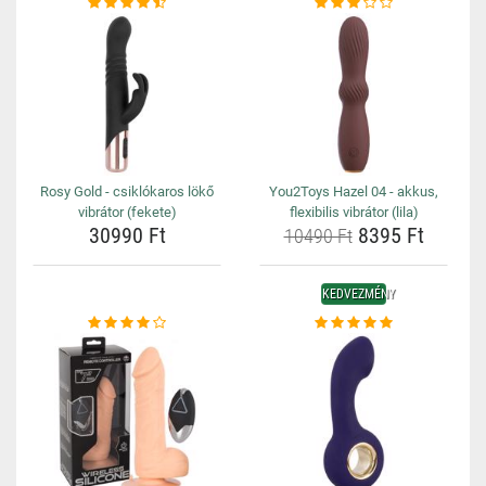
Rosy Gold - csiklókaros lökő
You2Toys Hazel 04 - akkus,
vibrátor (fekete)
flexibilis vibrátor (lila)
30990 Ft
8395 Ft
10490 Ft
KEDVEZMÉNY