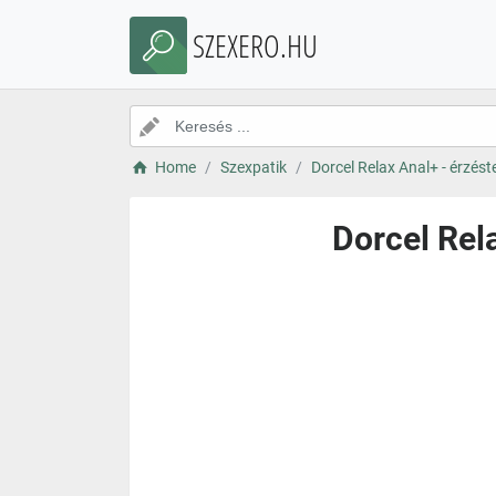
SZEXERO.HU
Home
Szexpatik
Dorcel Relax Anal+ - érzést
Dorcel Rela