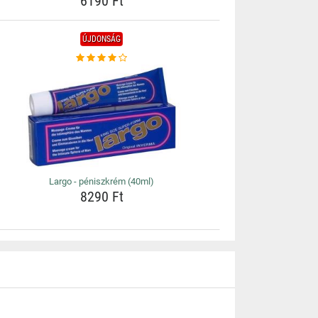
6190 Ft
ÚJDONSÁG
Largo - péniszkrém (40ml)
8290 Ft