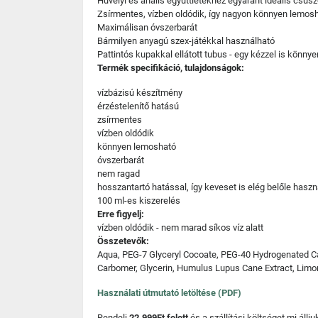
Hüvelyi és anális együttlétekhez egyaránt ideális csúsz
Zsírmentes, vízben oldódik, így nagyon könnyen lemosh
Maximálisan óvszerbarát
Bármilyen anyagú szex-játékkal használható
Pattintós kupakkal ellátott tubus - egy kézzel is könnye
Termék specifikáció, tulajdonságok:
vízbázisú készítmény
érzéstelenítő hatású
zsírmentes
vízben oldódik
könnyen lemosható
óvszerbarát
nem ragad
hosszantartó hatással, így keveset is elég belőle haszn
100 ml-es kiszerelés
Erre figyelj:
vízben oldódik - nem marad síkos víz alatt
Összetevők:
Aqua, PEG-7 Glyceryl Cocoate, PEG-40 Hydrogenated Cast
Carbomer, Glycerin, Humulus Lupus Cane Extract, Limon
Használati útmutató letöltése (PDF)
Rendelj
22.999Ft felett
és a szállítási költséget mi áll