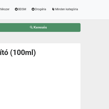
tékszer
BDSM
Drogéria
Minden kategória
Keresés
sító (100ml)