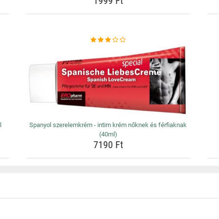
1999 Ft
l
Spanyol szerelemkrém - intim krém nőknek és férfiaknak
(40ml)
7190 Ft