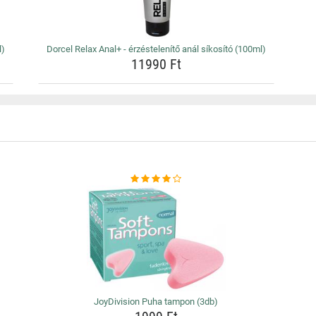
l)
Dorcel Relax Anal+ - érzéstelenítő anál síkosító (100ml)
11990 Ft
JoyDivision Puha tampon (3db)