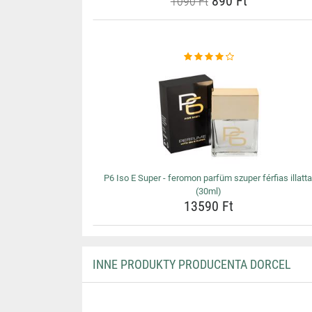
890 Ft
1090 Ft
P6 Iso E Super - feromon parfüm szuper férfias illatta
(30ml)
13590 Ft
INNE PRODUKTY PRODUCENTA DORCEL