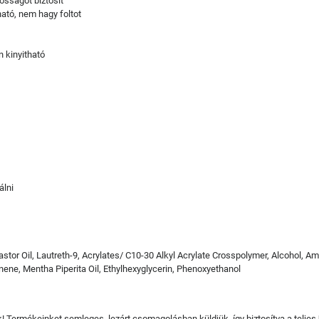
ósságot biztosít
ató, nem hagy foltot
n kinyitható
álni
or Oil, Lautreth-9, Acrylates/ C10-30 Alkyl Acrylate Crosspolymer, Alcohol, Am
ene, Mentha Piperita Oil, Ethylhexyglycerin, Phenoxyethanol
juk! Termékeinket semleges, lezárt csomagolásban küldjük, így biztosítva a teljes