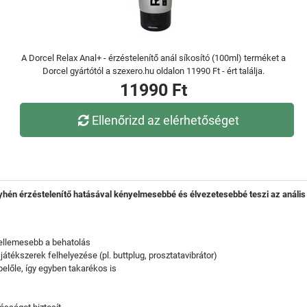
A Dorcel Relax Anal+ - érzéstelenítő anál síkosító (100ml) terméket a
Dorcel gyártótól a szexero.hu oldalon 11990 Ft - ért találja.
11990 Ft
Ellenőrizd az elérhetőséget
yhén érzéstelenítő hatásával kényelmesebbé és élvezetesebbé teszi az anális 
kellemesebb a behatolás
tékszerek felhelyezése (pl. buttplug, prosztatavibrátor)
belőle, így egyben takarékos is