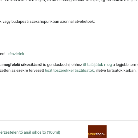
tjuk vagy budapesti szexshopunkban azonnal átvehetőek:
ed! -
részletek
 a
megfelelő síkosításról
is gondoskodni, ehhez
itt találjátok meg
a legjobb ter
zetten az ezekre tervezett
tisztítószerekkel tisztítsátok,
illetve tartsátok karban.
 érzéstelenítő anál síkosító (100ml)