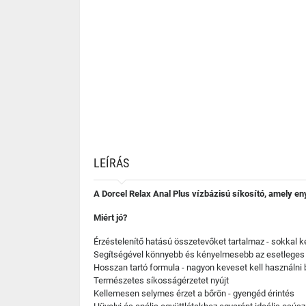
LEÍRÁS
A Dorcel Relax Anal Plus vízbázisú síkosító, amely en
Miért jó?
Érzéstelenítő hatású összetevőket tartalmaz - sokkal 
Segítségével könnyebb és kényelmesebb az esetleges já
Hosszan tartó formula - nagyon keveset kell használni 
Természetes síkosságérzetet nyújt
Kellemesen selymes érzet a bőrön - gyengéd érintés