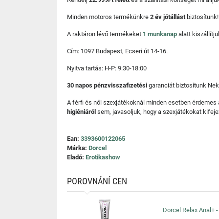
Minden motoros termékünkre
2 év jótállást
biztosítunk!
A raktáron lévő termékeket
1 munkanap
alatt kiszállí
Cím: 1097 Budapest, Ecseri út 14-16.
Nyitva tartás: H-P: 9:30-18:00
30 napos pénzvisszafizetési
garanciát biztosítunk Nek
A férfi és női szexjátékoknál minden esetben érdemes
higiéniáról
sem, javasoljuk, hogy a szexjátékokat kifeje
Ean:
3393600122065
Márka:
Dorcel
Eladó:
Erotikashow
POROVNÁNÍ CEN
Dorcel Relax Anal+ -