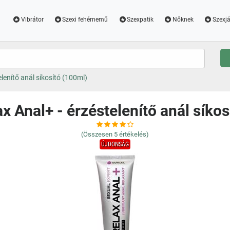
Vibrátor
Szexi fehérnemű
Szexpatik
Nőknek
Szexjá
elenítő anál síkosító (100ml)
x Anal+ - érzéstelenítő anál síko
(Összesen
5
értékelés)
ÚJDONSÁG