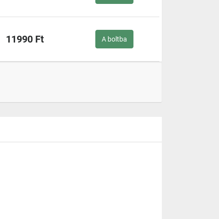
11990 Ft
A boltba