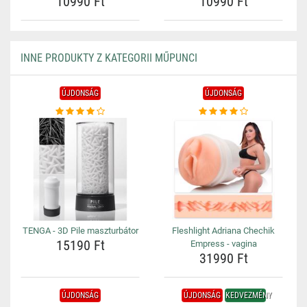
10990 Ft
10990 Ft
INNE PRODUKTY Z KATEGORII MŰPUNCI
ÚJDONSÁG
ÚJDONSÁG
TENGA - 3D Pile maszturbátor
Fleshlight Adriana Chechik
15190 Ft
Empress - vagina
31990 Ft
ÚJDONSÁG
ÚJDONSÁG
KEDVEZMÉNY