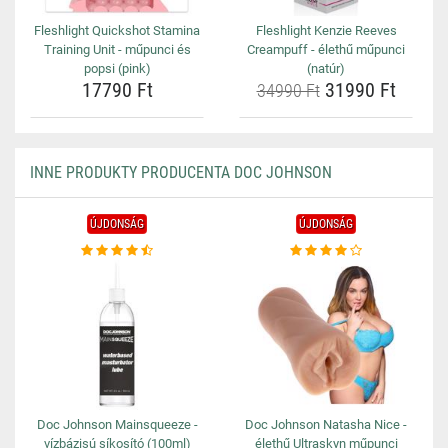
Fleshlight Quickshot Stamina
Fleshlight Kenzie Reeves
Training Unit - műpunci és
Creampuff - élethű műpunci
popsi (pink)
(natúr)
17790 Ft
31990 Ft
34990 Ft
INNE PRODUKTY PRODUCENTA DOC JOHNSON
ÚJDONSÁG
ÚJDONSÁG
Doc Johnson Mainsqueeze -
Doc Johnson Natasha Nice -
vízbázisú síkosító (100ml)
élethű Ultraskyn műpunci