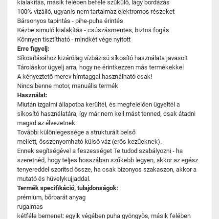
kialakítás, másik felében befelé szűkülő, lágy bordázás
100% vízálló, ugyanis nem tartalmaz elektromos részeket
Bársonyos tapintás - pihe-puha érintés
Kézbe simuló kialakítás - csúszásmentes, biztos fogás
Könnyen tisztítható - mindkét vége nyitott
Erre figyelj:
Síkosításához kizárólag vízbázisú síkosító használata javasolt
Tároláskor ügyelj arra, hogy ne érintkezzen más termékekkel
A kényeztető merev hímtaggal használható csak!
Nincs benne motor, manuális termék
Használat:
Miután izgalmi állapotba kerültél, és megfelelően ügyeltél a
síkosító használatára, így már nem kell mást tenned, csak átadni
magad az élvezetnek.
További különlegessége a strukturált belső
mellett, összenyomható külső váz (erős kezűeknek).
Ennek segítségével a feszességet Te tudod szabályozni - ha
szeretnéd, hogy teljes hosszában szűkebb legyen, akkor az egész
tenyereddel szorítsd össze, ha csak bizonyos szakaszon, akkor a
mutató és hüvelykujjaddal.
Termék specifikáció, tulajdonságok:
prémium, bőrbarát anyag
rugalmas
kétféle bemenet: egyik végében puha gyöngyös, másik felében