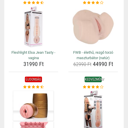
Fleshlight Elsa Jean Tasty -
FWB - élethű, rezgő torzó
vagina
maszturbátor (natúr)
31990 Ft
44990 Ft
62990 Ft
ÚJDONSÁG
KEDVEZMÉNY