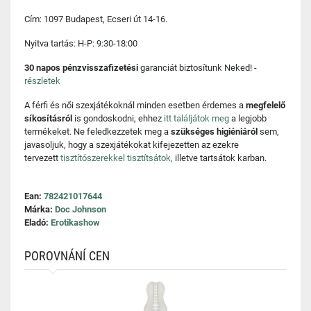
Cím: 1097 Budapest, Ecseri út 14-16.
Nyitva tartás: H-P: 9:30-18:00
30 napos pénzvisszafizetési
garanciát biztosítunk Neked! -
részletek
A férfi és női szexjátékoknál minden esetben érdemes a
megfelelő
síkosításról
is gondoskodni, ehhez
itt találjátok meg
a legjobb
termékeket. Ne feledkezzetek meg a
szükséges higiéniáról
sem,
javasoljuk, hogy a szexjátékokat kifejezetten az ezekre
tervezett
tisztítószerekkel tisztítsátok,
illetve tartsátok karban.
Ean:
782421017644
Márka:
Doc Johnson
Eladó:
Erotikashow
POROVNÁNÍ CEN