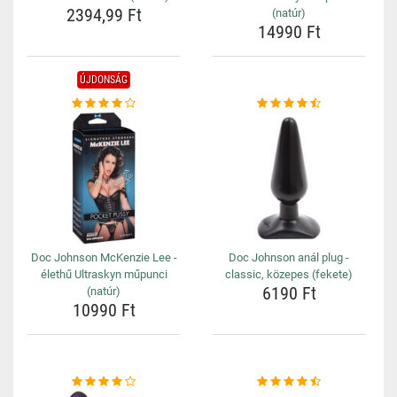
2394,99 Ft
(natúr)
14990 Ft
ÚJDONSÁG
Doc Johnson McKenzie Lee -
Doc Johnson anál plug -
élethű Ultraskyn műpunci
classic, közepes (fekete)
6190 Ft
(natúr)
10990 Ft