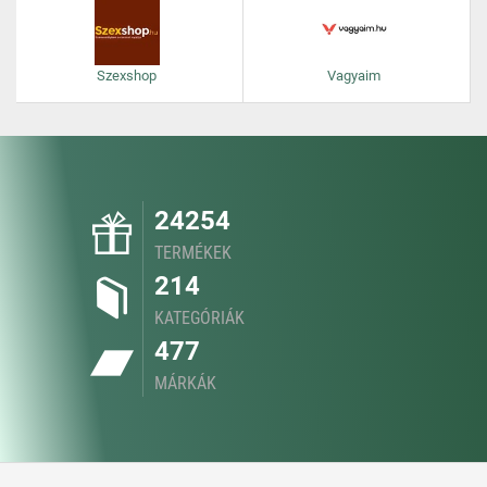
Szexshop
Vagyaim
24254
TERMÉKEK
214
KATEGÓRIÁK
477
MÁRKÁK