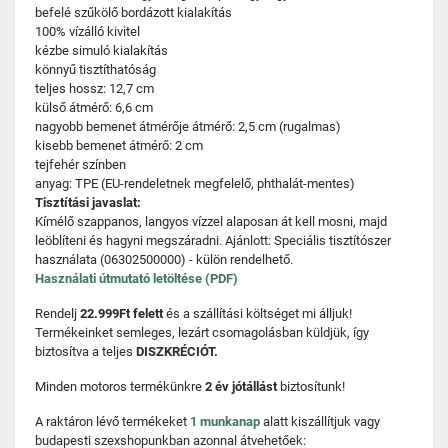
befelé szűkölő bordázott kialakítás
100% vízálló kivitel
kézbe simuló kialakítás
könnyű tisztíthatóság
teljes hossz: 12,7 cm
külső átmérő: 6,6 cm
nagyobb bemenet átmérője átmérő: 2,5 cm (rugalmas)
kisebb bemenet átmérő: 2 cm
tejfehér színben
anyag: TPE (EU-rendeletnek megfelelő, phthalát-mentes)
Tisztítási javaslat:
Kímélő szappanos, langyos vízzel alaposan át kell mosni, majd
leöblíteni és hagyni megszáradni. Ajánlott: Speciális tisztítószer
használata (06302500000) - külön rendelhető.
Használati útmutató letöltése (PDF)
Rendelj
22.999Ft felett
és a szállítási költséget mi álljuk!
Termékeinket semleges, lezárt csomagolásban küldjük, így
biztosítva a teljes
DISZKRÉCIÓT.
Minden motoros termékünkre
2 év jótállást
biztosítunk!
A raktáron lévő termékeket
1 munkanap
alatt kiszállítjuk vagy
budapesti szexshopunkban azonnal átvehetőek: