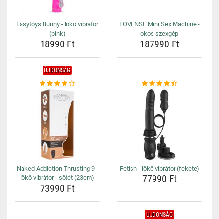
Easytoys Bunny - lökő vibrátor
LOVENSE Mini Sex Machine -
(pink)
okos szexgép
18990 Ft
187990 Ft
ÚJDONSÁG
Naked Addiction Thrusting 9 -
Fetish - lökő vibrátor (fekete)
77990 Ft
lökő vibrátor - sötét (23cm)
73990 Ft
ÚJDONSÁG