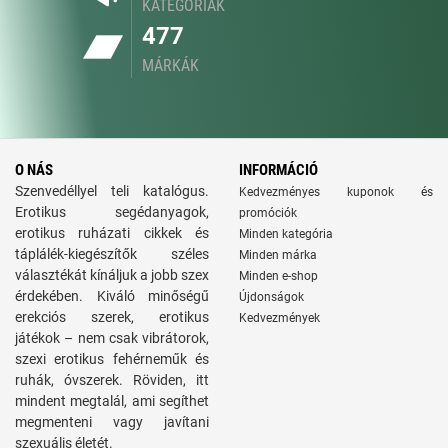
KATEGÓRIÁK
477
MÁRKÁK
O NÁS
INFORMÁCIÓ
Szenvedéllyel teli katalógus.
Kedvezményes kuponok és
Erotikus segédanyagok,
promóciók
erotikus ruházati cikkek és
Minden kategória
táplálék-kiegészítők széles
Minden márka
választékát kínáljuk a jobb szex
Minden e-shop
érdekében. Kiváló minőségű
Újdonságok
erekciós szerek, erotikus
Kedvezmények
játékok – nem csak vibrátorok,
szexi erotikus fehérneműk és
ruhák, óvszerek. Röviden, itt
mindent megtalál, ami segíthet
megmenteni vagy javítani
szexuális életét.