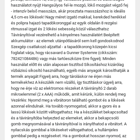
használatot nyújt Hangsúlyos fel-le mozgó, lökő mozgást végző fej
- intenzív belső masszázs, akár prosztata masszázshoz is ideális
4,5 cm-es lökések! Nagy méret izgató makkal, kerekded herékkel
és polipra hajazó tapadókoronggal az egyik oldalán 8 rezgési
ritmussal izgat és 2 lökési sebesség közül választhatsz
Távirányítóval vezérelhető a kényelmes használatért Beépített
akkumulátor - az elemek utánpótlásáról sem kell gondoskodnod
Szexgép csatlakozó aljzattal - a tapadókorong közepén kicsi
foglalat várja, hogy rácsavard a Gunner Systemre (cikkszám:
782421084486) vagy más tartóeszközre Erre figyelj: Minden
használat előtt és után alaposan tisztítsd Síkosításhoz kizárólag
vízbázisú síkosító használható, egyéb más anyagok károsíthatják a
termék anyagát Figyelj arra, hogy tároláskor ne érjen más
termékekhez A készülék nem vízálló, így tisztításkor ügyelj arra,
hogy ne érje víz az elektromos részeket A távirányító 2 darab
mikroelemmel (2 x AAA) működik, amit kérünk, külön rendelj meg
Vezérlés: Nyomd meg a vibrátoron található gombot és a lökések
azonnal elindulnak. Ha tovább nyomogatod, akkor a gyors és a
lassú lökések között váltogathatsz. Ha a készüléket bekapcsoltad
és a távirányítóba helyezted az elemeket, akkor a bekapcsoló
gomb megnyomásával a távirányítóval is irányíthatod a vibrátort. A
nyilacskás gombbal a lökéseket váltogathatod, a hullámjeles
gombbal pedig a rezgéseket. Ha a gombokat hosszan nyomod, az