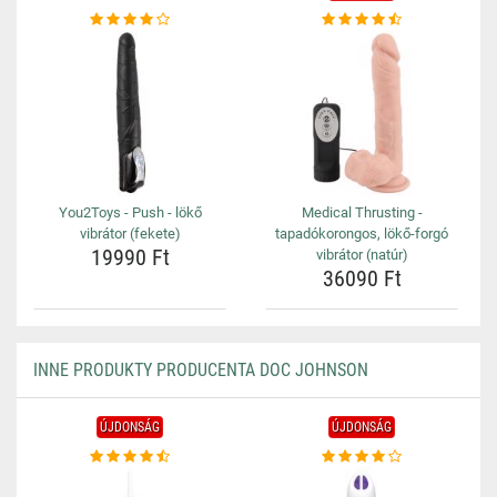
You2Toys - Push - lökő
Medical Thrusting -
vibrátor (fekete)
tapadókorongos, lökő-forgó
19990 Ft
vibrátor (natúr)
36090 Ft
INNE PRODUKTY PRODUCENTA DOC JOHNSON
ÚJDONSÁG
ÚJDONSÁG