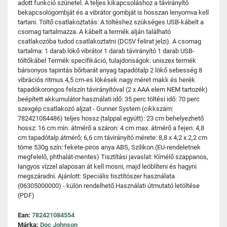
adott funkció szünetel. A teljes kikapcsoláshoz a távirányító
bekapcsológombját és a vibrátor gombját is hosszan lenyomva kell
tartani. Töltő csatlakoztatás: A töltéshez szükséges USB-kábelt a
csomag tartalmazza. A kábelt a termék alján található
csatlakozóba tudod csatlakoztatni (DC5V felirat jelzi). A csomag
tartalma: 1 darab lökő vibrátor 1 darab távirányító 1 darab USB-
töltőkábel Termék specifikáció, tulajdonságok: uniszex termék
bársonyos tapintás bőrbarát anyag tapadótalp 2 lökő sebesség 8
vibrációs ritmus 4,5 cm-es lökések nagy méret makk és herék
tapadókorongos felszín távirányítóval (2 x AAA elem NEM tartozék)
beépített akkumulátor használati idő: 35 perc töltési idő: 70 perc
szexgép csatlakozó aljzat - Gunner System (cikkszám:
782421084486) teljes hossz (talppal együtt): 23 cm behelyezhető
hossz: 16 cm min. átmérő a száron: 4 cm max. átmérő a fejen: 4,8
cm tapadótalp átmérő: 6,6 cm távirányító mérete: 8,8 x 4,2 x 2,2 cm
töme 530g szín: fekete-piros anya ABS, Szilikon (EU-rendeletnek
megfelelő, phthalát-mentes) Tisztítási javaslat: Kímélő szappanos,
langyos vízzel alaposan át kell mosni, majd leöblíteni és hagyni
megszáradni. Ajánlott: Speciális tisztítószer használata
(06305000000) - külön rendelhető.Használati útmutató letöltése
(PDF)
Ean:
782421084554
Márka:
Doc Johnson