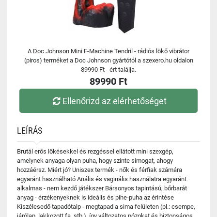
A Doc Johnson Mini F-Machine Tendril - rádiós lökő vibrátor
(piros) terméket a Doc Johnson gyártótól a szexero.hu oldalon
89990 Ft - ért találja.
89990 Ft
Ellenőrizd az elérhetőséget
LEÍRÁS
Brutál erős lökésekkel és rezgéssel ellátott mini szexgép,
amelynek anyaga olyan puha, hogy szinte simogat, ahogy
hozzáérsz. Miért jó? Uniszex termék - nők és férfiak számára
egyaránt használható Anális és vaginális használatra egyaránt
alkalmas - nem kezdő játékszer Bársonyos tapintású, bőrbarát
anyag - érzékenyeknek is ideális és pihe-puha az érintése
Kiszélesedő tapadótalp - megtapad a sima felületen (pl.: csempe,
járólap, lakkozott fa, stb.), így változatos pózokat és biztonságos