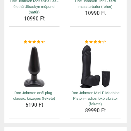
Doc Johnson McKenzie Lee -
Doc Johnson Thrill - férfi
élethű Ultraskyn műpunci
maszturbátor (fehér)
10990 Ft
(natúr)
10990 Ft
Doc Johnson anál plug -
Doc Johnson Mini F-Machine
classic, közepes (fekete)
Piston - rádiós lökő vibrátor
6190 Ft
(fekete)
89990 Ft