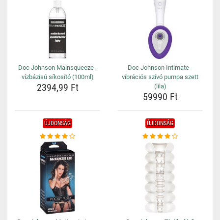
Doc Johnson Mainsqueeze -
Doc Johnson Intimate -
vízbázisú síkosító (100ml)
vibrációs szívó pumpa szett
2394,99 Ft
(lila)
59990 Ft
ÚJDONSÁG
ÚJDONSÁG