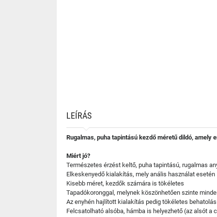
LEÍRÁS
Rugalmas, puha tapintású kezdő méretű dildó, amely e
Miért jó?
Természetes érzést keltő, puha tapintású, rugalmas an
Elkeskenyedő kialakítás, mely anális használat esetén 
Kisebb méret, kezdők számára is tökéletes
Tapadókoronggal, melynek köszönhetően szinte minde
Az enyhén hajlított kialakítás pedig tökéletes behatolási
Felcsatolható alsóba, hámba is helyezhető (az alsót a 