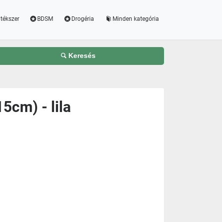
tékszer
BDSM
Drogéria
Minden kategória
Keresés
5cm) - lila