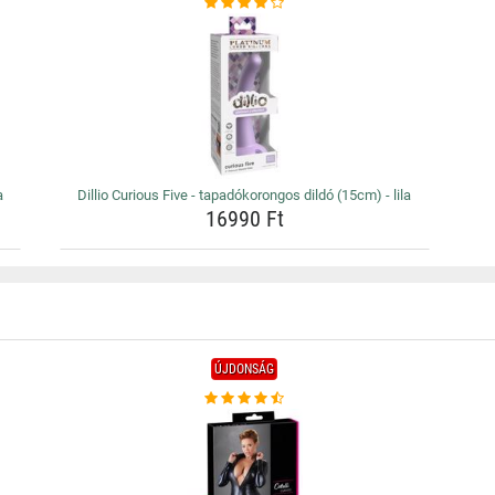
a
Dillio Curious Five - tapadókorongos dildó (15cm) - lila
16990 Ft
ÚJDONSÁG