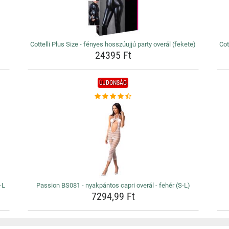
Cottelli Plus Size - fényes hosszúujjú party overál (fekete)
Cot
24395 Ft
ÚJDONSÁG
-L
Passion BS081 - nyakpántos capri overál - fehér (S-L)
7294,99 Ft