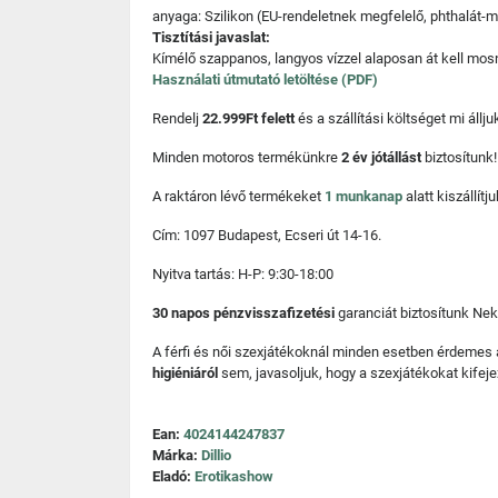
anyaga: Szilikon (EU-rendeletnek megfelelő, phthalát-
Tisztítási javaslat:
Kímélő szappanos, langyos vízzel alaposan át kell mosni
Használati útmutató letöltése (PDF)
Rendelj
22.999Ft felett
és a szállítási költséget mi áll
Minden motoros termékünkre
2 év jótállást
biztosítunk!
A raktáron lévő termékeket
1 munkanap
alatt kiszállí
Cím: 1097 Budapest, Ecseri út 14-16.
Nyitva tartás: H-P: 9:30-18:00
30 napos pénzvisszafizetési
garanciát biztosítunk Nek
A férfi és női szexjátékoknál minden esetben érdemes
higiéniáról
sem, javasoljuk, hogy a szexjátékokat kifeje
Ean:
4024144247837
Márka:
Dillio
Eladó:
Erotikashow