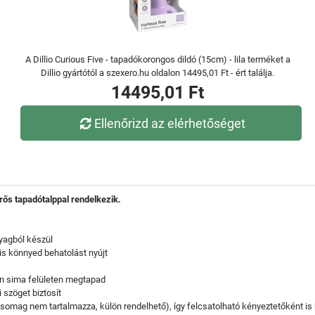
A Dillio Curious Five - tapadókorongos dildó (15cm) - lila terméket a
Dillio gyártótól a szexero.hu oldalon 14495,01 Ft - ért találja.
14495,01 Ft
Ellenőrizd az elérhetőséget
rős tapadótalppal rendelkezik.
yagból készül
is könnyed behatolást nyújt
n sima felületen megtapad
 szöget biztosít
csomag nem tartalmazza, külön rendelhető), így felcsatolható kényeztetőként is