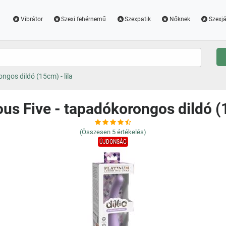
Vibrátor
Szexi fehérnemű
Szexpatik
Nőknek
Szexjá
ongos dildó (15cm) - lila
ious Five - tapadókorongos dildó (1
(Összesen
5
értékelés)
ÚJDONSÁG