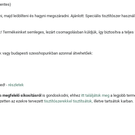
mentes)
, majd leöblíteni és hagyni megszáradni. Ajánlott: Speciális tisztítószer haszná
juk! Termékeinket semleges, lezárt csomagolásban küldjük, így biztosítva a teljes
tjuk vagy budapesti szexshopunkban azonnal átvehetőek:
ed! -
részletek
 a
megfelelő síkosításról
is gondoskodni, ehhez
itt találjátok meg
a legjobb ter
zetten az ezekre tervezett
tisztítószerekkel tisztítsátok,
illetve tartsátok karban.