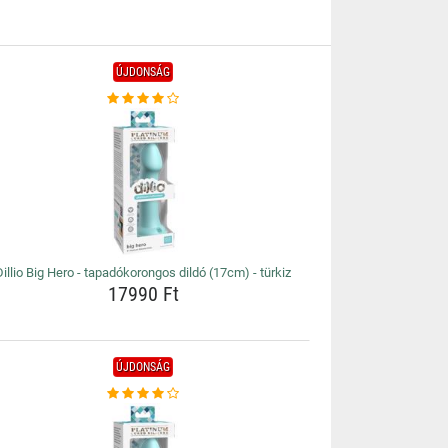
ÚJDONSÁG
Dillio Big Hero - tapadókorongos dildó (17cm) - türkiz
17990 Ft
ÚJDONSÁG