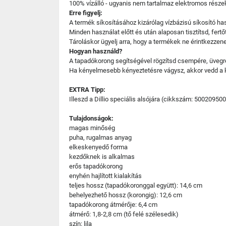
100% vízálló - ugyanis nem tartalmaz elektromos részeke
Erre figyelj:
A termék síkosításához kizárólag vízbázisú síkosító ha
Minden használat előtt és után alaposan tisztítsd, fertő
Tároláskor ügyelj arra, hogy a termékek ne érintkezz
Hogyan használd?
A tapadókorong segítségével rögzítsd csempére, üvegre v
Ha kényelmesebb kényeztetésre vágysz, akkor vedd a k
EXTRA Tipp:
Illeszd a Dillio speciális alsójára (cikkszám: 50020950
Tulajdonságok:
magas minőség
puha, rugalmas anyag
elkeskenyedő forma
kezdőknek is alkalmas
erős tapadókorong
enyhén hajlított kialakítás
teljes hossz (tapadókoronggal együtt): 14,6 cm
behelyezhető hossz (korongig): 12,6 cm
tapadókorong átmérője: 6,4 cm
átmérő: 1,8-2,8 cm (tő felé szélesedik)
szín: lila