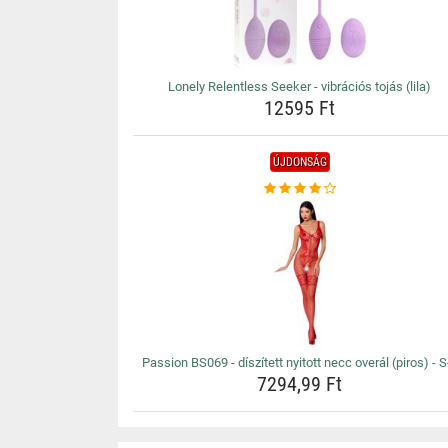
Lonely Relentless Seeker - vibrációs tojás (lila)
12595 Ft
ÚJDONSÁG
Passion BS069 - díszített nyitott necc overál (piros) - S
7294,99 Ft