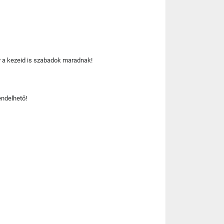
gy a kezeid is szabadok maradnak!
endelhető!