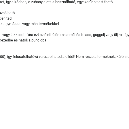
t, így a kádban, a zuhany alatt is használható, egyszerűen tisztítható
sználható
tlenítsd
enek egymással vagy más termékekkel
agy lakkozott fára ezt az élethű örömszerzőt és tolass, guggolj vagy ülj rá - í
ezedbe és hatolj a puncidba!
000), így felcsatolhatóvá varázsolhatod a dildót! Nem része a terméknek, külön r