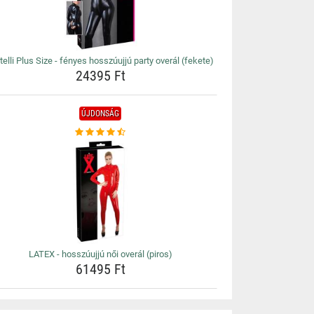
telli Plus Size - fényes hosszúujjú party overál (fekete)
24395 Ft
ÚJDONSÁG
LATEX - hosszúujjú női overál (piros)
61495 Ft