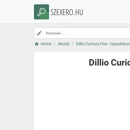
SZEXERO.HU
Home
Akciók
Dillio Curious Five - tapadókor
Dillio Cur