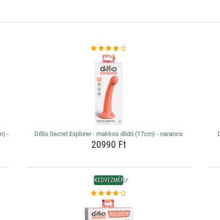
m) -
Dillio Secret Explorer - makkos dildó (17cm) - narancs
20990 Ft
KEDVEZMÉNY