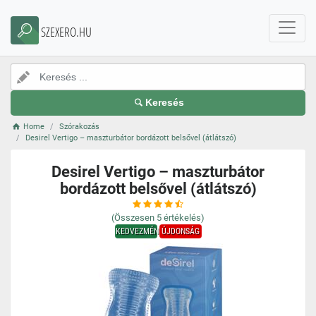
SZEXERO.HU
Keresés
Home
Szórakozás
Desirel Vertigo – maszturbátor bordázott belsővel (átlátszó)
Desirel Vertigo – maszturbátor
bordázott belsővel (átlátszó)
(Összesen
5
értékelés)
KEDVEZMÉNY
ÚJDONSÁG