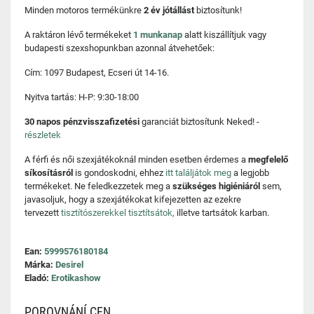
Minden motoros termékünkre
2 év jótállást
biztosítunk!
A raktáron lévő termékeket
1 munkanap
alatt kiszállítjuk vagy
budapesti szexshopunkban azonnal átvehetőek:
Cím: 1097 Budapest, Ecseri út 14-16.
Nyitva tartás: H-P: 9:30-18:00
30 napos pénzvisszafizetési
garanciát biztosítunk Neked! -
részletek
A férfi és női szexjátékoknál minden esetben érdemes a
megfelelő
síkosításról
is gondoskodni, ehhez
itt találjátok meg
a legjobb
termékeket. Ne feledkezzetek meg a
szükséges higiéniáról
sem,
javasoljuk, hogy a szexjátékokat kifejezetten az ezekre
tervezett
tisztítószerekkel tisztítsátok,
illetve tartsátok karban.
Ean:
5999576180184
Márka:
Desirel
Eladó:
Erotikashow
POROVNÁNÍ CEN