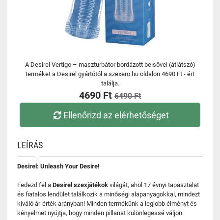
A Desirel Vertigo – maszturbátor bordázott belsővel (átlátszó)
terméket a Desirel gyártótól a szexero.hu oldalon 4690 Ft - ért
találja.
4690 Ft
6490 Ft
Ellenőrizd az elérhetőséget
LEÍRÁS
Desirel: Unleash Your Desire!
Fedezd fel a
Desirel szexjátékok
világát, ahol 17 évnyi tapasztalat
és fiatalos lendület találkozik a minőségi alapanyagokkal, mindezt
kiváló ár-érték arányban! Minden termékünk a legjobb élményt és
kényelmet nyújtja, hogy minden pillanat különlegessé váljon.