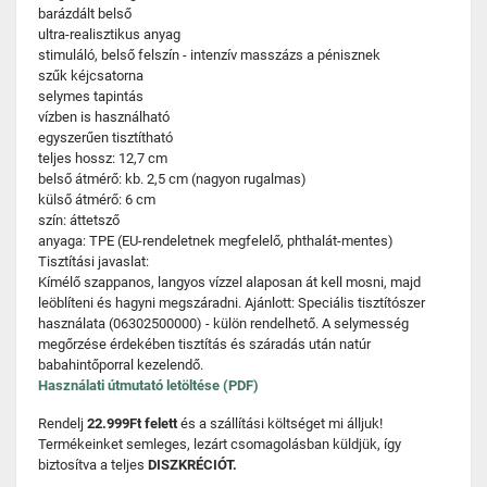
barázdált belső
ultra-realisztikus anyag
stimuláló, belső felszín - intenzív masszázs a pénisznek
szűk kéjcsatorna
selymes tapintás
vízben is használható
egyszerűen tisztítható
teljes hossz: 12,7 cm
belső átmérő: kb. 2,5 cm (nagyon rugalmas)
külső átmérő: 6 cm
szín: áttetsző
anyaga: TPE (EU-rendeletnek megfelelő, phthalát-mentes)
Tisztítási javaslat:
Kímélő szappanos, langyos vízzel alaposan át kell mosni, majd
leöblíteni és hagyni megszáradni. Ajánlott: Speciális tisztítószer
használata (06302500000) - külön rendelhető. A selymesség
megőrzése érdekében tisztítás és száradás után natúr
babahintőporral kezelendő.
Használati útmutató letöltése (PDF)
Rendelj
22.999Ft felett
és a szállítási költséget mi álljuk!
Termékeinket semleges, lezárt csomagolásban küldjük, így
biztosítva a teljes
DISZKRÉCIÓT.