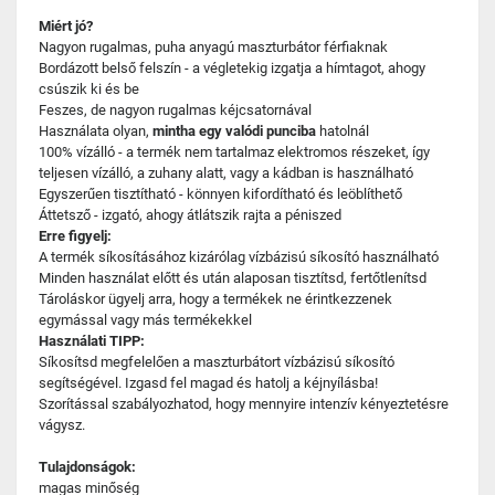
Miért jó?
Nagyon rugalmas, puha anyagú maszturbátor férfiaknak
Bordázott belső felszín - a végletekig izgatja a hímtagot, ahogy
csúszik ki és be
Feszes, de nagyon rugalmas kéjcsatornával
Használata olyan,
mintha egy valódi punciba
hatolnál
100% vízálló - a termék nem tartalmaz elektromos részeket, így
teljesen vízálló, a zuhany alatt, vagy a kádban is használható
Egyszerűen tisztítható - könnyen kifordítható és leöblíthető
Áttetsző - izgató, ahogy átlátszik rajta a péniszed
Erre figyelj:
A termék síkosításához kizárólag vízbázisú síkosító használható
Minden használat előtt és után alaposan tisztítsd, fertőtlenítsd
Tároláskor ügyelj arra, hogy a termékek ne érintkezzenek
egymással vagy más termékekkel
Használati TIPP:
Síkosítsd megfelelően a maszturbátort vízbázisú síkosító
segítségével. Izgasd fel magad és hatolj a kéjnyílásba!
Szorítással szabályozhatod, hogy mennyire intenzív kényeztetésre
vágysz.
Tulajdonságok:
magas minőség