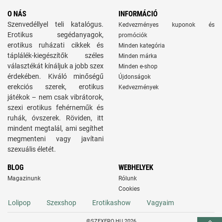
O NÁS
INFORMÁCIÓ
Szenvedéllyel teli katalógus.
Kedvezményes kuponok és
Erotikus segédanyagok,
promóciók
erotikus ruházati cikkek és
Minden kategória
táplálék-kiegészítők széles
Minden márka
választékát kínáljuk a jobb szex
Minden e-shop
érdekében. Kiváló minőségű
Újdonságok
erekciós szerek, erotikus
Kedvezmények
játékok – nem csak vibrátorok,
szexi erotikus fehérneműk és
ruhák, óvszerek. Röviden, itt
mindent megtalál, ami segíthet
megmenteni vagy javítani
szexuális életét.
BLOG
WEBHELYEK
Magazinunk
Rólunk
Cookies
Lolipop
Szexshop
Erotikashow
Vagyaim
©SZEXERO.HU 2026