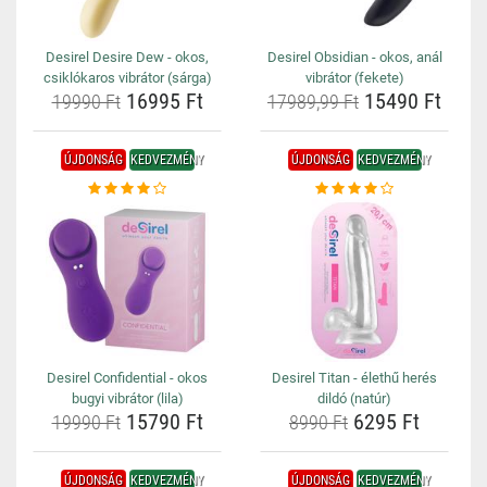
Desirel Desire Dew - okos,
Desirel Obsidian - okos, anál
csiklókaros vibrátor (sárga)
vibrátor (fekete)
16995 Ft
15490 Ft
19990 Ft
17989,99 Ft
ÚJDONSÁG
KEDVEZMÉNY
ÚJDONSÁG
KEDVEZMÉNY
Desirel Confidential - okos
Desirel Titan - élethű herés
bugyi vibrátor (lila)
dildó (natúr)
15790 Ft
6295 Ft
19990 Ft
8990 Ft
ÚJDONSÁG
KEDVEZMÉNY
ÚJDONSÁG
KEDVEZMÉNY