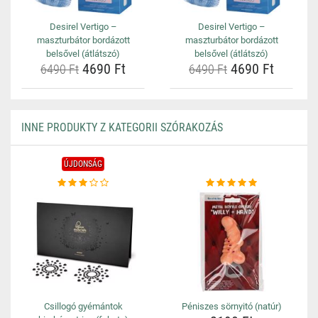
Desirel Vertigo –
Desirel Vertigo –
maszturbátor bordázott
maszturbátor bordázott
belsővel (átlátszó)
belsővel (átlátszó)
4690 Ft
4690 Ft
6490 Ft
6490 Ft
INNE PRODUKTY Z KATEGORII SZÓRAKOZÁS
ÚJDONSÁG
Csillogó gyémántok
Péniszes sörnyitó (natúr)