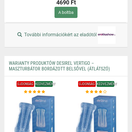
4690 Ft
A boltba
További információkért az eladótól
WARIANTY PRODUKTÓW DESIREL VERTIGO –
MASZTURBÁTOR BORDÁZOTT BELSŐVEL (ÁTLÁTSZÓ)
ÚJDONSÁG
KEDVEZMÉNY
ÚJDONSÁG
KEDVEZMÉNY