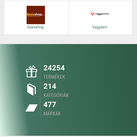
Szexshop
Vagyaim
24254
TERMÉKEK
214
KATEGÓRIÁK
477
MÁRKÁK