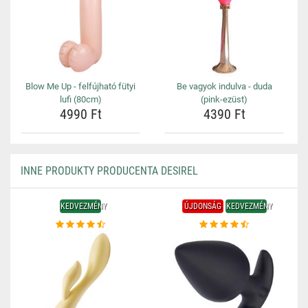
Blow Me Up - felfújható fütyi
Be vagyok indulva - duda
lufi (80cm)
(pink-ezüst)
4990 Ft
4390 Ft
INNE PRODUKTY PRODUCENTA DESIREL
KEDVEZMÉNY
ÚJDONSÁG
KEDVEZMÉNY