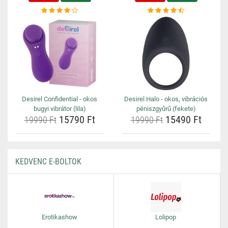
Desirel Confidential - okos
Desirel Halo - okos, vibrációs
bugyi vibrátor (lila)
péniszgyűrű (fekete)
15790 Ft
15490 Ft
19990 Ft
19990 Ft
KEDVENC E-BOLTOK
Erotikashow
Lolipop