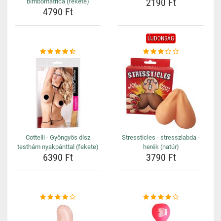
2190 Ft
bimbómatrica (fekete)
4790 Ft
ÚJDONSÁG
Cottelli - Gyöngyös dísz
Stressticles - stresszlabda -
testhám nyakpánttal (fekete)
herék (natúr)
6390 Ft
3790 Ft