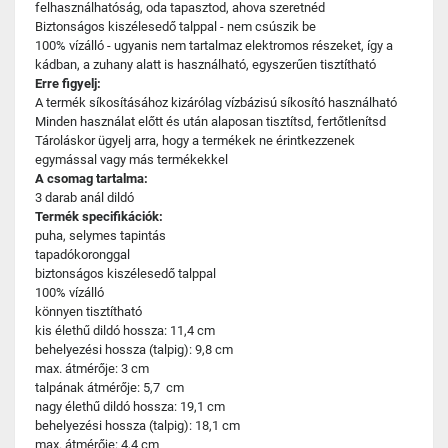
felhasználhatóság, oda tapasztod, ahova szeretnéd
Biztonságos kiszélesedő talppal - nem csúszik be
100% vízálló - ugyanis nem tartalmaz elektromos részeket, így a
kádban, a zuhany alatt is használható, egyszerűen tisztítható
Erre figyelj:
A termék síkosításához kizárólag vízbázisú síkosító használható
Minden használat előtt és után alaposan tisztítsd, fertőtlenítsd
Tároláskor ügyelj arra, hogy a termékek ne érintkezzenek
egymással vagy más termékekkel
A csomag tartalma:
3 darab anál dildó
Termék specifikációk:
puha, selymes tapintás
tapadókoronggal
biztonságos kiszélesedő talppal
100% vízálló
könnyen tisztítható
kis élethű dildó hossza: 11,4 cm
behelyezési hossza (talpig): 9,8 cm
max. átmérője: 3 cm
talpának átmérője: 5,7 cm
nagy élethű dildó hossza: 19,1 cm
behelyezési hossza (talpig): 18,1 cm
max. átmérője: 4,4 cm