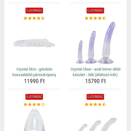
ÚJDONSÁG
ÚJDONSÁG
Crystal Skin - gömbös
Crystal Clear - anál tréner dildó
hosszabbító péniszköpeny
készlet - 3db (átlátszó-kék)
11990 Ft
15790 Ft
ÚJDONSÁG
ÚJDONSÁG