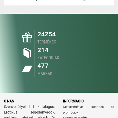
24254
TERMÉKEK
214
KATEGÓRIÁK
477
MÁRKÁK
O NÁS
INFORMÁCIÓ
Szenvedéllyel teli katalógus.
Kedvezményes kuponok és
Erotikus segédanyagok,
promóciók
erotikus ruházati cikkek és