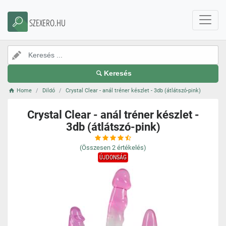
SZEXERO.HU
Keresés
Home
Dildó
Crystal Clear - anál tréner készlet - 3db (átlátszó-pink)
Crystal Clear - anál tréner készlet -
3db (átlátszó-pink)
(Összesen
2
értékelés)
ÚJDONSÁG