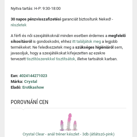
Nyitva tartás: H-P: 9:30-18:00
30 napos pénzvisszafizetési
garanciát biztosítunk Neked! -
részletek
A férfi és női szexjátékoknál minden esetben érdemes a
megfelelő
síkosításról
is gondoskodni, ehhez
itt találjátok meg
a legjobb
termékeket. Ne feledkezzetek meg a
szükséges higiéniáról
sem,
javasoljuk, hogy a szexjátékokat kifejezetten az ezekre
tervezett
tisztítószerekkel tisztítsátok,
illetve tartsátok karban.
Ean:
4024144271023
Márka:
Crystal
Eladó:
Erotikashow
POROVNÁNÍ CEN
Crystal Clear - anál tréner készlet - 3db (átlátszó-pink)