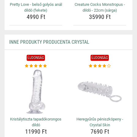
Pretty Love - belső golyós anál
Creature Cocks Monstropus -
dildó (fekete)
dildó - 22cm (sárga)
4990 Ft
35990 Ft
INNE PRODUKTY PRODUCENTA CRYSTAL
ÚJDONSÁG
ÚJDONSÁG
Kristálytiszta tapadókorongos
Heregyűrűs péniszköpeny -
dildó
Crystal Skin
11990 Ft
7690 Ft