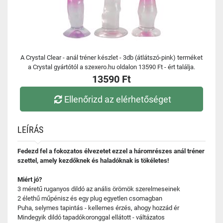
A Crystal Clear - anál tréner készlet - 3db (átlátszó-pink) terméket
a Crystal gyártótól a szexero.hu oldalon 13590 Ft - ért találja.
13590 Ft
Ellenőrizd az elérhetőséget
LEÍRÁS
Fedezd fel a fokozatos élvezetet ezzel a háromrészes anál tréner
szettel, amely kezdőknek és haladóknak is tökéletes!
Miért jó?
3 méretű ruganyos dildó az anális örömök szerelmeseinek
2 élethű műpénisz és egy plug egyetlen csomagban
Puha, selymes tapintás - kellemes érzés, ahogy hozzád ér
Mindegyik dildó tapadókoronggal ellátott - váltázatos