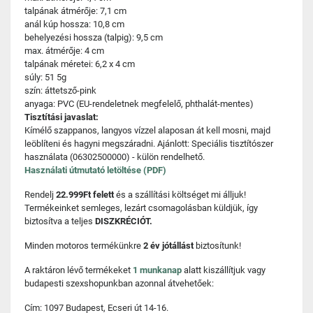
talpának átmérője: 7,1 cm
anál kúp hossza: 10,8 cm
behelyezési hossza (talpig): 9,5 cm
max. átmérője: 4 cm
talpának méretei: 6,2 x 4 cm
súly: 51 5g
szín: áttetsző-pink
anyaga: PVC (EU-rendeletnek megfelelő, phthalát-mentes)
Tisztítási javaslat:
Kímélő szappanos, langyos vízzel alaposan át kell mosni, majd
leöblíteni és hagyni megszáradni. Ajánlott: Speciális tisztítószer
használata (06302500000) - külön rendelhető.
Használati útmutató letöltése (PDF)
Rendelj
22.999Ft felett
és a szállítási költséget mi álljuk!
Termékeinket semleges, lezárt csomagolásban küldjük, így
biztosítva a teljes
DISZKRÉCIÓT.
Minden motoros termékünkre
2 év jótállást
biztosítunk!
A raktáron lévő termékeket
1 munkanap
alatt kiszállítjuk vagy
budapesti szexshopunkban azonnal átvehetőek:
Cím: 1097 Budapest, Ecseri út 14-16.