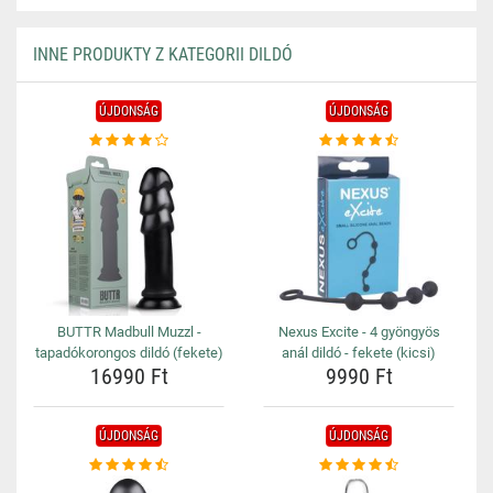
INNE PRODUKTY Z KATEGORII DILDÓ
ÚJDONSÁG
ÚJDONSÁG
BUTTR Madbull Muzzl -
Nexus Excite - 4 gyöngyös
tapadókorongos dildó (fekete)
anál dildó - fekete (kicsi)
16990 Ft
9990 Ft
ÚJDONSÁG
ÚJDONSÁG