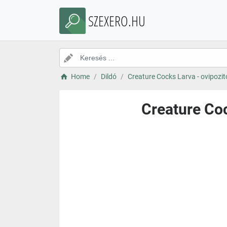
SZEXERO.HU
Home
Dildó
Creature Cocks Larva - ovipozito
Creature Coc