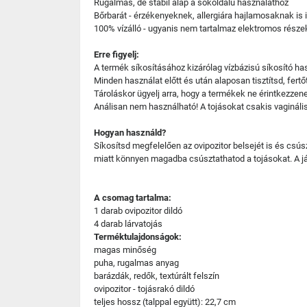
Rugalmas, de stabil alap a sokoldalú használathoz
Bőrbarát - érzékenyeknek, allergiára hajlamosaknak is 
100% vízálló - ugyanis nem tartalmaz elektromos részeke
Erre figyelj:
A termék síkosításához kizárólag vízbázisú síkosító ha
Minden használat előtt és után alaposan tisztítsd, fertő
Tároláskor ügyelj arra, hogy a termékek ne érintkezz
Análisan nem használható! A tojásokat csakis vagináli
Hogyan használd?
Síkosítsd megfelelően az ovipozitor belsejét is és csú
miatt könnyen magadba csúsztathatod a tojásokat. A já
A csomag tartalma:
1 darab ovipozitor dildó
4 darab lárvatojás
Terméktulajdonságok:
magas minőség
puha, rugalmas anyag
barázdák, redők, textúrált felszín
ovipozitor - tojásrakó dildó
teljes hossz (talppal együtt): 22,7 cm