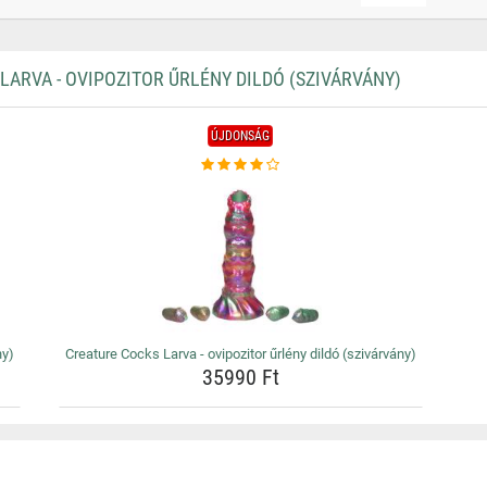
ARVA - OVIPOZITOR ŰRLÉNY DILDÓ (SZIVÁRVÁNY)
ÚJDONSÁG
ny)
Creature Cocks Larva - ovipozitor űrlény dildó (szivárvány)
35990 Ft