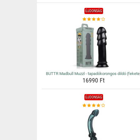
ÚJDONSÁG
BUTTR Madbull Muzzl - tapadókorongos dildó (fekete
16990 Ft
ÚJDONSÁG