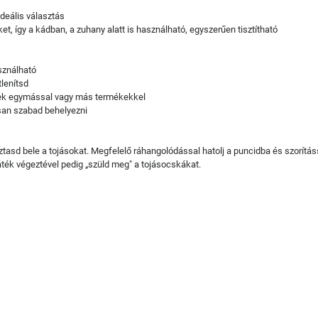
ideális választás
t, így a kádban, a zuhany alatt is használható, egyszerűen tisztítható
sználható
tlenítsd
enek egymással vagy más termékekkel
san szabad behelyezni
sztasd bele a tojásokat. Megfelelő ráhangolódással hatolj a puncidba és szorítá
ték végeztével pedig „szüld meg" a tojásocskákat.