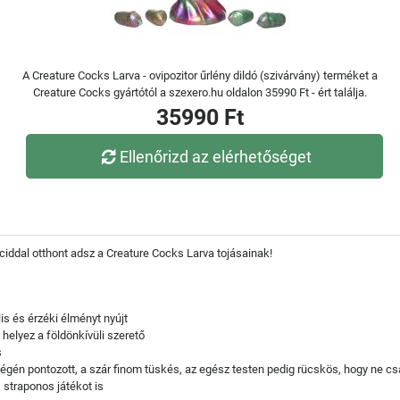
A Creature Cocks Larva - ovipozitor űrlény dildó (szivárvány) terméket a
Creature Cocks gyártótól a szexero.hu oldalon 35990 Ft - ért találja.
35990 Ft
Ellenőrizd az elérhetőséget
ciddal otthont adsz a Creature Cocks Larva tojásainak!
is és érzéki élményt nyújt
 helyez a földönkívüli szerető
s
égén pontozott, a szár finom tüskés, az egész testen pedig rücskös, hogy ne cs
 straponos játékot is