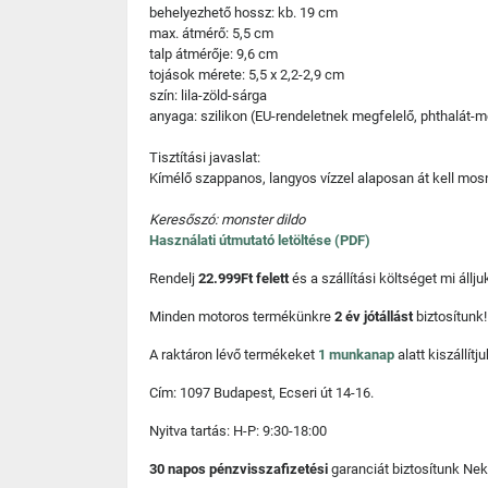
behelyezhető hossz: kb. 19 cm
max. átmérő: 5,5 cm
talp átmérője: 9,6 cm
tojások mérete: 5,5 x 2,2-2,9 cm
szín: lila-zöld-sárga
anyaga: szilikon (EU-rendeletnek megfelelő, phthalát-
Tisztítási javaslat:
Kímélő szappanos, langyos vízzel alaposan át kell mosni
Keresőszó: monster dildo
Használati útmutató letöltése (PDF)
Rendelj
22.999Ft felett
és a szállítási költséget mi áll
Minden motoros termékünkre
2 év jótállást
biztosítunk!
A raktáron lévő termékeket
1 munkanap
alatt kiszállí
Cím: 1097 Budapest, Ecseri út 14-16.
Nyitva tartás: H-P: 9:30-18:00
30 napos pénzvisszafizetési
garanciát biztosítunk Nek