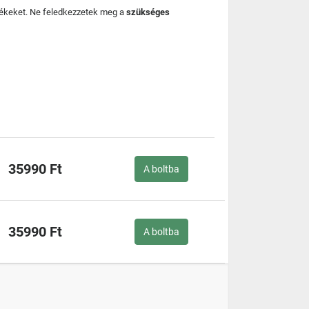
mékeket. Ne feledkezzetek meg a
szükséges
35990 Ft
A boltba
35990 Ft
A boltba