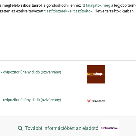
 a
megfelelő síkosításról
is gondoskodni, ehhez
itt találjátok meg
a legjobb ter
zetten az ezekre tervezett
tisztítószerekkel tisztítsátok,
illetve tartsátok karban.
 ovipozitor űrlény dildó (szivárvány)
 ovipozitor űrlény dildó (szivárvány)
További információkért az eladótól