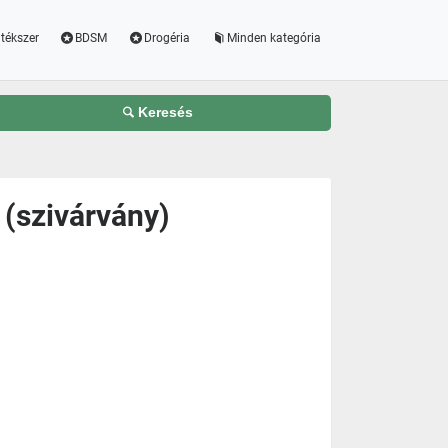
tékszer
BDSM
Drogéria
Minden kategória
Keresés
 (szivárvány)