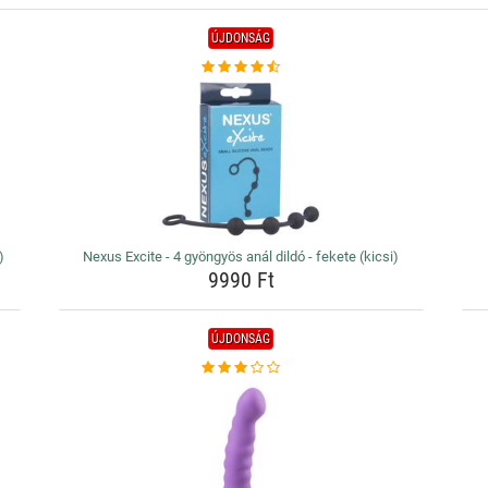
ÚJDONSÁG
)
Nexus Excite - 4 gyöngyös anál dildó - fekete (kicsi)
9990 Ft
ÚJDONSÁG