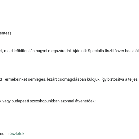
mentes)
, majd leöblíteni és hagyni megszáradni. Ajánlott: Speciális tisztítószer haszná
juk! Termékeinket semleges, lezárt csomagolásban küldjük, így biztosítva a teljes
tjuk vagy budapesti szexshopunkban azonnal átvehetőek:
ed! -
részletek