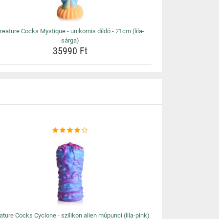
reature Cocks Mystique - unikornis dildó - 21cm (lila-
sárga)
35990 Ft
ature Cocks Cyclone - szilikon alien műpunci (lila-pink)