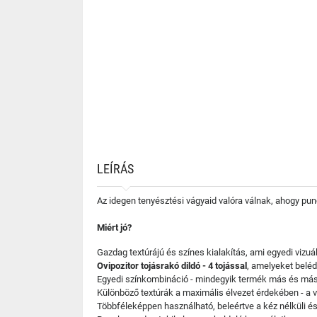
LEÍRÁS
Az idegen tenyésztési vágyaid valóra válnak, ahogy pun
Miért jó?
Gazdag textúrájú és színes kialakítás, ami egyedi vizuál
Ovipozitor tojásrakó dildó - 4 tojással
, amelyeket beléd
Egyedi színkombináció - mindegyik termék más és má
Különböző textúrák a maximális élvezet érdekében - a v
Többféleképpen használható, beleértve a kéz nélküli és