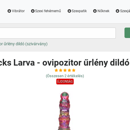
Vibrátor
Szexi fehérnemű
Szexpatik
Nőknek
Szexjá
r űrlény dildó (szivárvány)
ks Larva - ovipozitor űrlény dildó
(Összesen
2
értékelés)
ÚJDONSÁG