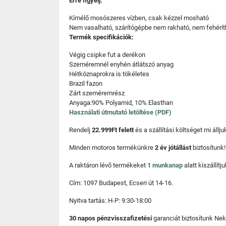
Erre figyelj:
Kímélő mosószeres vízben, csak kézzel mosható
Nem vasalható, szárítógépbe nem rakható, nem fehérít
Termék specifikációk:
Végig csipke fut a derékon
Szeméremnél enyhén átlátszó anyag
Hétköznaprokra is tökéletes
Brazil fazon
Zárt szeméremrész
Anyaga:90% Polyamid, 10% Elasthan
Használati útmutató letöltése (PDF)
Rendelj
22.999Ft felett
és a szállítási költséget mi áll
Minden motoros termékünkre
2 év jótállást
biztosítunk!
A raktáron lévő termékeket
1 munkanap
alatt kiszállí
Cím: 1097 Budapest, Ecseri út 14-16.
Nyitva tartás: H-P: 9:30-18:00
30 napos pénzvisszafizetési
garanciát biztosítunk Nek