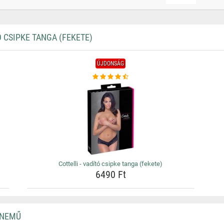
 CSIPKE TANGA (FEKETE)
ÚJDONSÁG
Cottelli - vadító csipke tanga (fekete)
6490 Ft
RNEMŰ