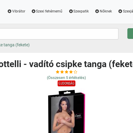
Vibrátor
Szexi fehérnemű
Szexpatik
Nőknek
Szexjá
pke tanga (fekete)
ottelli - vadító csipke tanga (feket
(Összesen
5
értékelés)
ÚJDONSÁG