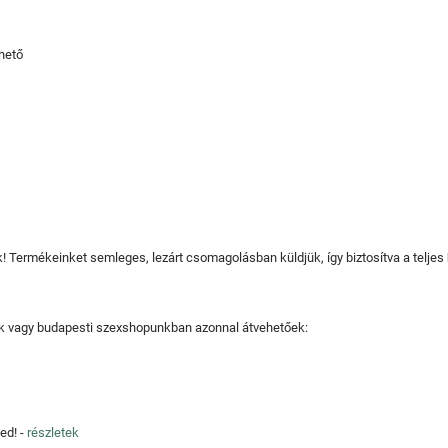
hető
juk! Termékeinket semleges, lezárt csomagolásban küldjük, így biztosítva a teljes
tjuk vagy budapesti szexshopunkban azonnal átvehetőek:
ed! -
részletek