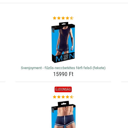
Svenjoyment - fűzős-neccbetétes férfi felső (fekete)
15990 Ft
ÚJDONSÁG