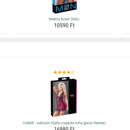
Matróz boxer (kék)
10590 Ft
Cottelli - exkluzív fűzős-csipkés ruha (piros-fekete)
16990 Ft