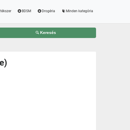
tékszer
BDSM
Drogéria
Minden kategória
Keresés
e)