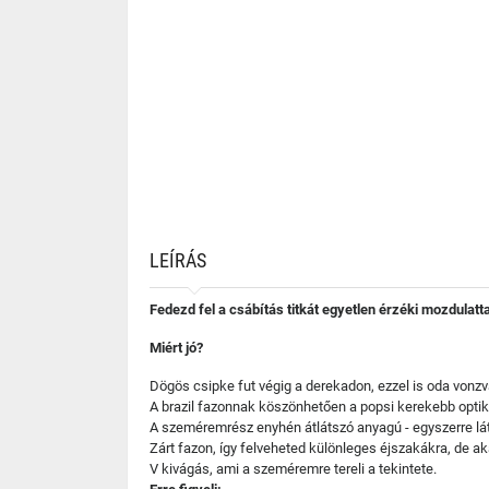
LEÍRÁS
Fedezd fel a csábítás titkát egyetlen érzéki mozdulatta
Miért jó?
Dögös csipke fut végig a derekadon, ezzel is oda vonzva
A brazil fazonnak köszönhetően a popsi kerekebb optik
A szeméremrész enyhén átlátszó anyagú - egyszerre látt
Zárt fazon, így felveheted különleges éjszakákra, de a
V kivágás, ami a szeméremre tereli a tekintete.