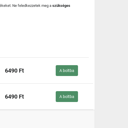
mékeket. Ne feledkezzetek meg a
szükséges
6490 Ft
A boltba
6490 Ft
A boltba