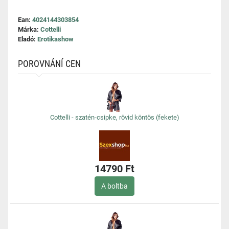
Ean:
4024144303854
Márka:
Cottelli
Eladó:
Erotikashow
POROVNÁNÍ CEN
Cottelli - szatén-csipke, rövid köntös (fekete)
14790 Ft
A boltba