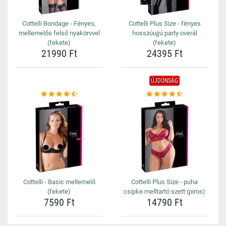
Cottelli Bondage - Fényes,
Cottelli Plus Size - fényes
mellemelős felső nyakörvvel
hosszúujjú party overál
(fekete)
(fekete)
21990 Ft
24395 Ft
ÚJDONSÁG
Cottelli - Basic mellemelő
Cottelli Plus Size - puha
(fekete)
csipke melltartó szett (piros)
7590 Ft
14790 Ft