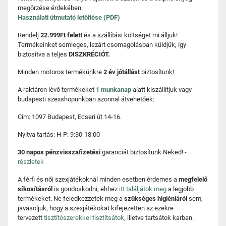
megőrzése érdekében.
Használati útmutató letöltése (PDF)
Rendelj
22.999Ft felett
és a szállítási költséget mi álljuk!
Termékeinket semleges, lezárt csomagolásban küldjük, így
biztosítva a teljes
DISZKRÉCIÓT.
Minden motoros termékünkre
2 év jótállást
biztosítunk!
A raktáron lévő termékeket
1 munkanap
alatt kiszállítjuk vagy
budapesti szexshopunkban azonnal átvehetőek:
Cím: 1097 Budapest, Ecseri út 14-16.
Nyitva tartás: H-P: 9:30-18:00
30 napos pénzvisszafizetési
garanciát biztosítunk Neked! -
részletek
A férfi és női szexjátékoknál minden esetben érdemes a
megfelelő
síkosításról
is gondoskodni, ehhez
itt találjátok meg
a legjobb
termékeket. Ne feledkezzetek meg a
szükséges higiéniáról
sem,
javasoljuk, hogy a szexjátékokat kifejezetten az ezekre
tervezett
tisztítószerekkel tisztítsátok,
illetve tartsátok karban.