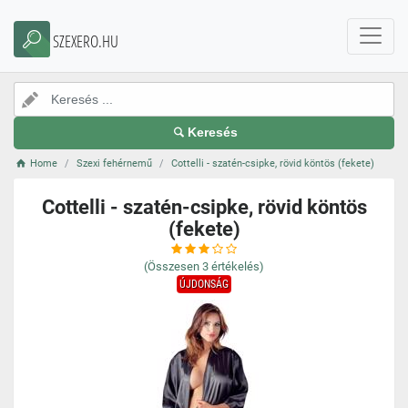
SZEXERO.HU
Keresés
Home
Szexi fehérnemű
Cottelli - szatén-csipke, rövid köntös (fekete)
Cottelli - szatén-csipke, rövid köntös
(fekete)
(Összesen
3
értékelés)
ÚJDONSÁG