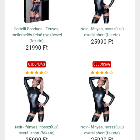
Cottelli Bondage - Fényes,
Noir - fényes, hosszúujjú
mellemelős felső nyakörvvel
overál short (fekete)
25990 Ft
(fekete)
21990 Ft
ÚJDONSÁG
ÚJDONSÁG
Noir - fényes, hosszúujjú
Noir - fényes, hosszúujjú
overál short (fekete)
overál short (fekete)
25990 Ft
25990 Ft