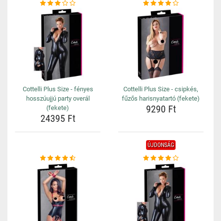
Cottelli Plus Size - fényes
Cottelli Plus Size - csipkés,
hosszúujjú party overál
fűzős harisnyatartó (fekete)
9290 Ft
(fekete)
24395 Ft
ÚJDONSÁG