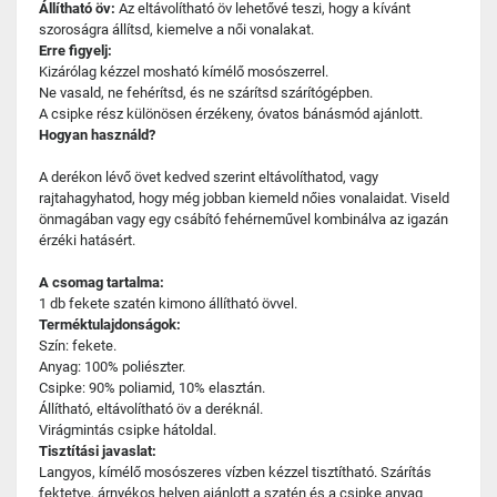
Állítható öv:
Az eltávolítható öv lehetővé teszi, hogy a kívánt
szoroságra állítsd, kiemelve a női vonalakat.
Erre figyelj:
Kizárólag kézzel mosható kímélő mosószerrel.
Ne vasald, ne fehérítsd, és ne szárítsd szárítógépben.
A csipke rész különösen érzékeny, óvatos bánásmód ajánlott.
Hogyan használd?
A derékon lévő övet kedved szerint eltávolíthatod, vagy
rajtahagyhatod, hogy még jobban kiemeld nőies vonalaidat. Viseld
önmagában vagy egy csábító fehérneművel kombinálva az igazán
érzéki hatásért.
A csomag tartalma:
1 db fekete szatén kimono állítható övvel.
Terméktulajdonságok:
Szín: fekete.
Anyag: 100% poliészter.
Csipke: 90% poliamid, 10% elasztán.
Állítható, eltávolítható öv a deréknál.
Virágmintás csipke hátoldal.
Tisztítási javaslat:
Langyos, kímélő mosószeres vízben kézzel tisztítható. Szárítás
fektetve, árnyékos helyen ajánlott a szatén és a csipke anyag