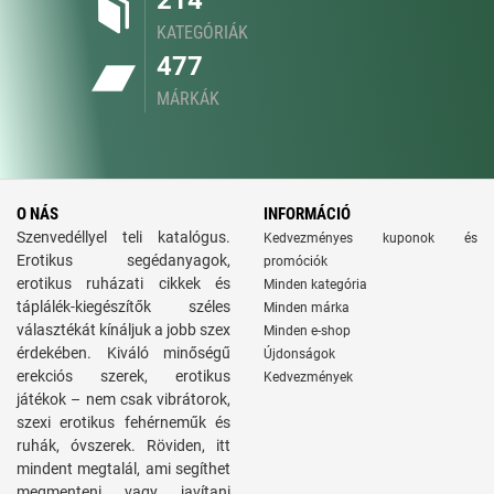
214
KATEGÓRIÁK
477
MÁRKÁK
O NÁS
INFORMÁCIÓ
Szenvedéllyel teli katalógus.
Kedvezményes kuponok és
Erotikus segédanyagok,
promóciók
erotikus ruházati cikkek és
Minden kategória
táplálék-kiegészítők széles
Minden márka
választékát kínáljuk a jobb szex
Minden e-shop
érdekében. Kiváló minőségű
Újdonságok
erekciós szerek, erotikus
Kedvezmények
játékok – nem csak vibrátorok,
szexi erotikus fehérneműk és
ruhák, óvszerek. Röviden, itt
mindent megtalál, ami segíthet
megmenteni vagy javítani