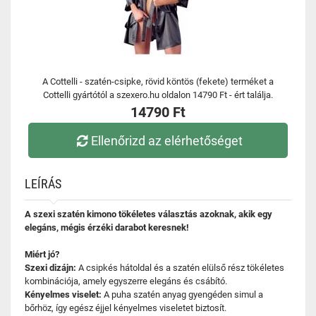
A Cottelli - szatén-csipke, rövid köntös (fekete) terméket a
Cottelli gyártótól a szexero.hu oldalon 14790 Ft - ért találja.
14790 Ft
Ellenőrizd az elérhetőséget
LEÍRÁS
A szexi szatén kimono tökéletes választás azoknak, akik egy
elegáns, mégis érzéki darabot keresnek!
Miért jó?
Szexi dizájn:
A csipkés hátoldal és a szatén elülső rész tökéletes
kombinációja, amely egyszerre elegáns és csábító.
Kényelmes viselet:
A puha szatén anyag gyengéden simul a
bőrhöz, így egész éjjel kényelmes viseletet biztosít.