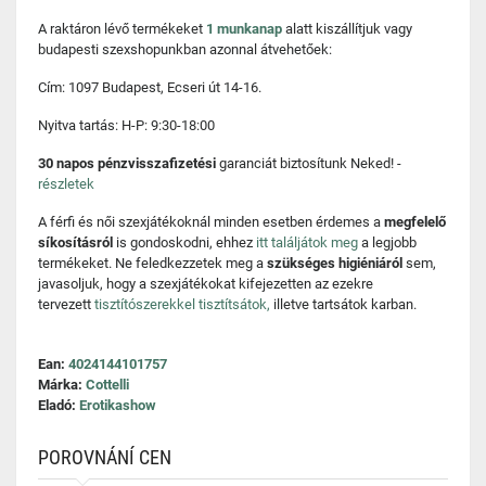
A raktáron lévő termékeket
1 munkanap
alatt kiszállítjuk vagy
budapesti szexshopunkban azonnal átvehetőek:
Cím: 1097 Budapest, Ecseri út 14-16.
Nyitva tartás: H-P: 9:30-18:00
30 napos pénzvisszafizetési
garanciát biztosítunk Neked! -
részletek
A férfi és női szexjátékoknál minden esetben érdemes a
megfelelő
síkosításról
is gondoskodni, ehhez
itt találjátok meg
a legjobb
termékeket. Ne feledkezzetek meg a
szükséges higiéniáról
sem,
javasoljuk, hogy a szexjátékokat kifejezetten az ezekre
tervezett
tisztítószerekkel tisztítsátok,
illetve tartsátok karban.
Ean:
4024144101757
Márka:
Cottelli
Eladó:
Erotikashow
POROVNÁNÍ CEN