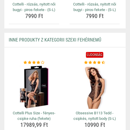
Cottelli - rózsás, nyitott női
Cottelli - rózsás, nyitott női
bugyi - piros-fekete - (S-L)
bugyi - piros-fekete - (S-L)
7990 Ft
7990 Ft
INNE PRODUKTY Z KATEGORII SZEXI FEHÉRNEMŰ
ÚJDONSÁG
Cottelli Plus Size - fényes-
Obsessive B113 Tedd -
csipke ruha (fekete)
csipkés, nyitott body (S-L)
17989,99 Ft
10990 Ft