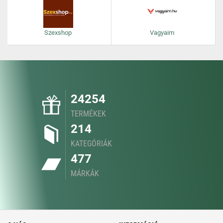
Szexshop
Vagyaim
24254
TERMÉKEK
214
KATEGÓRIÁK
477
MÁRKÁK