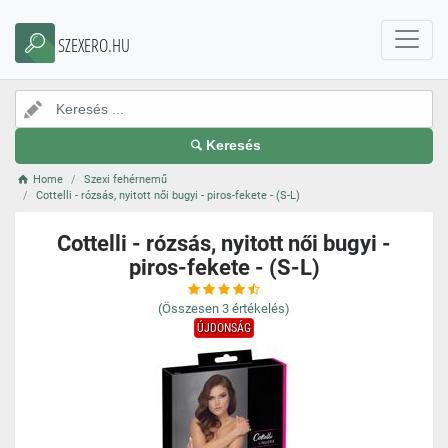
SZEXERO.HU
Keresés
Home
Szexi fehérnemű
Cottelli - rózsás, nyitott női bugyi - piros-fekete - (S-L)
Cottelli - rózsás, nyitott női bugyi -
piros-fekete - (S-L)
(Összesen
3
értékelés)
ÚJDONSÁG