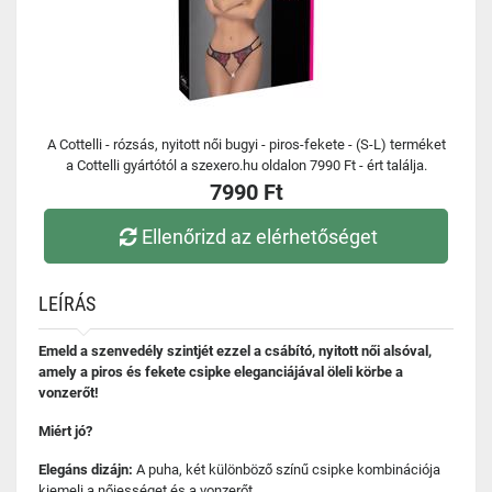
A Cottelli - rózsás, nyitott női bugyi - piros-fekete - (S-L) terméket
a Cottelli gyártótól a szexero.hu oldalon 7990 Ft - ért találja.
7990 Ft
Ellenőrizd az elérhetőséget
LEÍRÁS
Emeld a szenvedély szintjét ezzel a csábító, nyitott női alsóval,
amely a piros és fekete csipke eleganciájával öleli körbe a
vonzerőt!
Miért jó?
Elegáns dizájn:
A puha, két különböző színű csipke kombinációja
kiemeli a nőiességet és a vonzerőt.