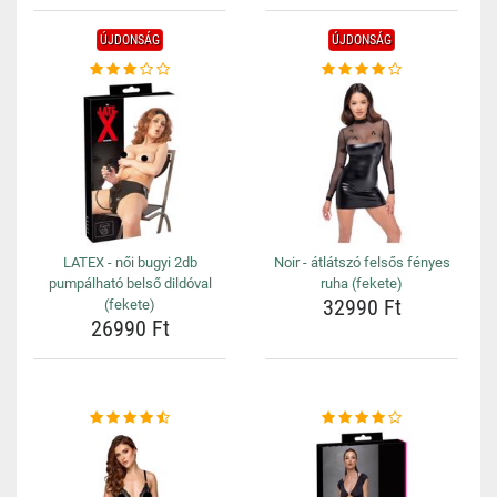
ÚJDONSÁG
ÚJDONSÁG
LATEX - női bugyi 2db
Noir - átlátszó felsős fényes
pumpálható belső dildóval
ruha (fekete)
32990 Ft
(fekete)
26990 Ft