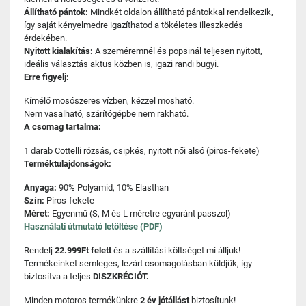
Állítható pántok:
Mindkét oldalon állítható pántokkal rendelkezik,
így saját kényelmedre igazíthatod a tökéletes illeszkedés
érdekében.
Nyitott kialakítás:
A szeméremnél és popsinál teljesen nyitott,
ideális választás aktus közben is, igazi randi bugyi.
Erre figyelj:
Kímélő mosószeres vízben, kézzel mosható.
Nem vasalható, szárítógépbe nem rakható.
A csomag tartalma:
1 darab Cottelli rózsás, csipkés, nyitott női alsó (piros-fekete)
Terméktulajdonságok:
Anyaga:
90% Polyamid, 10% Elasthan
Szín:
Piros-fekete
Méret:
Egyenmű (S, M és L méretre egyaránt passzol)
Használati útmutató letöltése (PDF)
Rendelj
22.999Ft felett
és a szállítási költséget mi álljuk!
Termékeinket semleges, lezárt csomagolásban küldjük, így
biztosítva a teljes
DISZKRÉCIÓT.
Minden motoros termékünkre
2 év jótállást
biztosítunk!