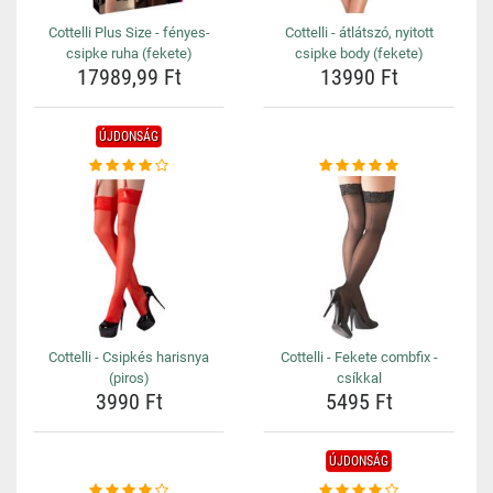
Cottelli Plus Size - fényes-
Cottelli - átlátszó, nyitott
csipke ruha (fekete)
csipke body (fekete)
17989,99 Ft
13990 Ft
ÚJDONSÁG
Cottelli - Csipkés harisnya
Cottelli - Fekete combfix -
(piros)
csíkkal
3990 Ft
5495 Ft
ÚJDONSÁG