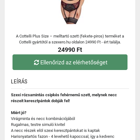
A Cottelli Plus Size – melltartó szett (fekete-piros) terméket a
Cottelli gyártótól a szexero.hu oldalon 24990 Ft - ért találja.
24990 Ft
Ellenőrizd az elérhetőséget
LEÍRÁS
Szexi rózsamintás csipkés fehérnemű szett, melynek necc
részeit keresztpántok dobják fel!
Miért jó?
Virágminta és necc kombinációjából
Rugalmas, testre simuló kivitel
A necc részek elöl szexi keresztpántokat is kaptak
Harisnyatartós fazon - 4 levehető kapoccsal, így a kedvenc