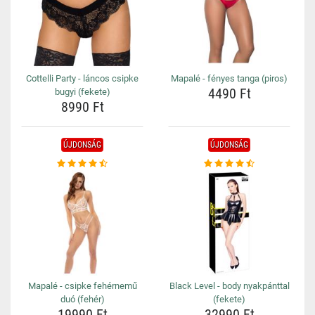
Cottelli Party - láncos csipke
Mapalé - fényes tanga (piros)
4490 Ft
bugyi (fekete)
8990 Ft
ÚJDONSÁG
ÚJDONSÁG
Mapalé - csipke fehérnemű
Black Level - body nyakpánttal
duó (fehér)
(fekete)
19990 Ft
32990 Ft