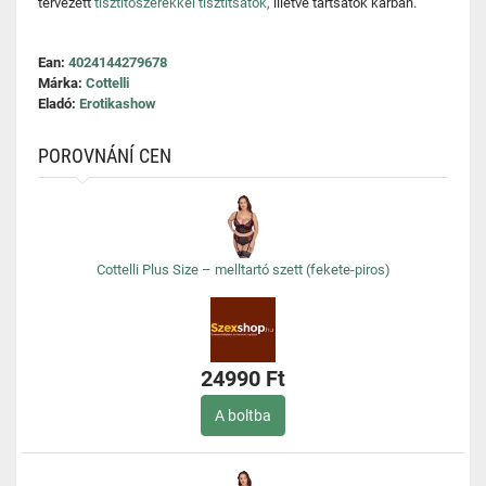
tervezett
tisztítószerekkel tisztítsátok,
illetve tartsátok karban.
Ean:
4024144279678
Márka:
Cottelli
Eladó:
Erotikashow
POROVNÁNÍ CEN
Cottelli Plus Size – melltartó szett (fekete-piros)
24990 Ft
A boltba