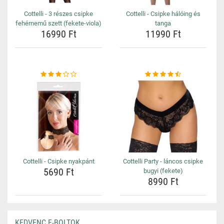
Cottelli - 3 részes csipke
Cottelli - Csipke hálóing és
fehérnemű szett (fekete-viola)
tanga
16990 Ft
11990 Ft
Cottelli - Csipke nyakpánt
Cottelli Party - láncos csipke
5690 Ft
bugyi (fekete)
8990 Ft
KEDVENC E-BOLTOK