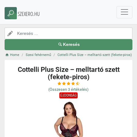
SZEXERO.HU
Keresés
Home
Szexi fehérnemű
Cottelli Plus Size – melltartó szett (fekete-piros)
Cottelli Plus Size – melltartó szett
(fekete-piros)
(Összesen
3
értékelés)
ÚJDONSÁG