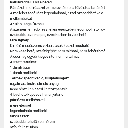
harisnyáddal is viselheted
Párnázott mellrésszel és merevítéssel a tökéletes tartásért
A melleket fedő rész legombolható, ezzel szabaddá téve a
mellbimbókat
Az alsó tanga fazonú
A szemérmet fedő rész teljes egészében legombolható, így
szabaddá téve magad, szex közben is viselhető
Erre figyelj:
Kímélő mosószeres vízben, csak kézzel mosható
Nem vasalható, szárítógépbe nem rakható, nem fehéríthető
A csomag egyéb kiegészítőt nem tartalmaz
A szett tartalma:
1 darab bugyi
1 darab melltartó
Termék specifikáció, tulajdonságok:
rugalmas, testre simuló anyag
necc részeken szexi keresztpántok
4 levehető kapcsos harisnyatartó
párnázott mellrésszel
merevítéssel
legombolható melltartó
tanga fazon
szabaddá tehető szemérem
szín: fekete-piros