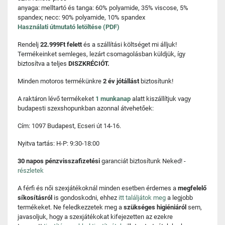
anyaga: melltartó és tanga: 60% polyamide, 35% viscose, 5%
spandex; necc: 90% polyamide, 10% spandex
Használati útmutató letöltése (PDF)
Rendelj
22.999Ft felett
és a szállítási költséget mi álljuk!
Termékeinket semleges, lezárt csomagolásban küldjük, így
biztosítva a teljes
DISZKRÉCIÓT.
Minden motoros termékünkre
2 év jótállást
biztosítunk!
A raktáron lévő termékeket
1 munkanap
alatt kiszállítjuk vagy
budapesti szexshopunkban azonnal átvehetőek:
Cím: 1097 Budapest, Ecseri út 14-16.
Nyitva tartás: H-P: 9:30-18:00
30 napos pénzvisszafizetési
garanciát biztosítunk Neked! -
részletek
A férfi és női szexjátékoknál minden esetben érdemes a
megfelelő
síkosításról
is gondoskodni, ehhez
itt találjátok meg
a legjobb
termékeket. Ne feledkezzetek meg a
szükséges higiéniáról
sem,
javasoljuk, hogy a szexjátékokat kifejezetten az ezekre