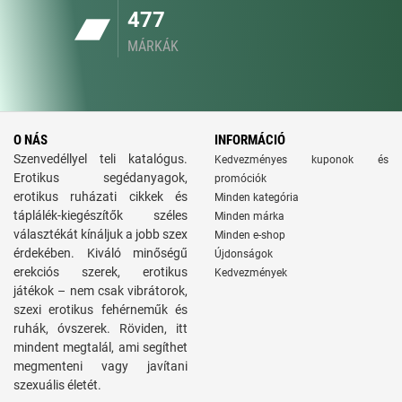
477
MÁRKÁK
O NÁS
INFORMÁCIÓ
Szenvedéllyel teli katalógus.
Kedvezményes kuponok és
Erotikus segédanyagok,
promóciók
erotikus ruházati cikkek és
Minden kategória
táplálék-kiegészítők széles
Minden márka
választékát kínáljuk a jobb szex
Minden e-shop
érdekében. Kiváló minőségű
Újdonságok
erekciós szerek, erotikus
Kedvezmények
játékok – nem csak vibrátorok,
szexi erotikus fehérneműk és
ruhák, óvszerek. Röviden, itt
mindent megtalál, ami segíthet
megmenteni vagy javítani
szexuális életét.