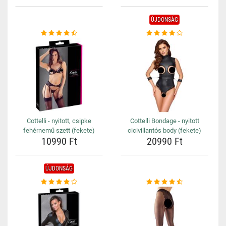
ÚJDONSÁG
Cottelli - nyitott, csipke
Cottelli Bondage - nyitott
fehérnemű szett (fekete)
cicivillantós body (fekete)
10990 Ft
20990 Ft
ÚJDONSÁG