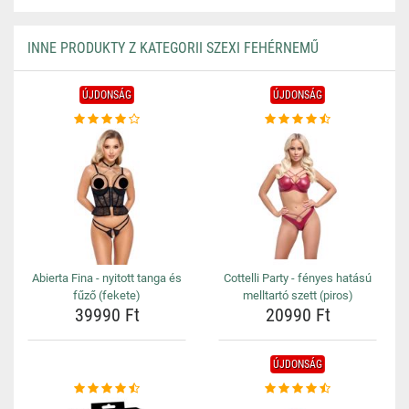
INNE PRODUKTY Z KATEGORII SZEXI FEHÉRNEMŰ
ÚJDONSÁG
ÚJDONSÁG
Abierta Fina - nyitott tanga és
Cottelli Party - fényes hatású
fűző (fekete)
melltartó szett (piros)
39990 Ft
20990 Ft
ÚJDONSÁG