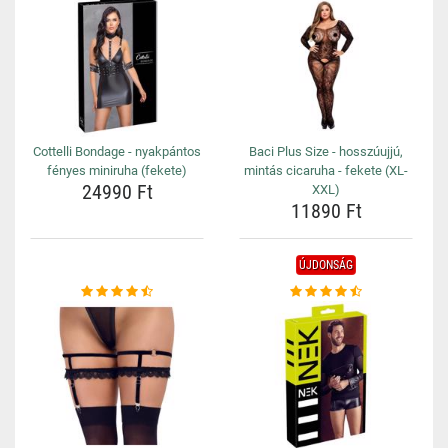
Cottelli Bondage - nyakpántos
Baci Plus Size - hosszúujjú,
fényes miniruha (fekete)
mintás cicaruha - fekete (XL-
24990 Ft
XXL)
11890 Ft
ÚJDONSÁG