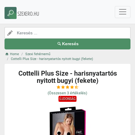
SZEXERO.HU
Keresés
Home
Szexi fehérnemű
Cottelli Plus Size - harisnyatartós nyitott bugyi (fekete)
Cottelli Plus Size - harisnyatartós
nyitott bugyi (fekete)
(Összesen
3
értékelés)
ÚJDONSÁG