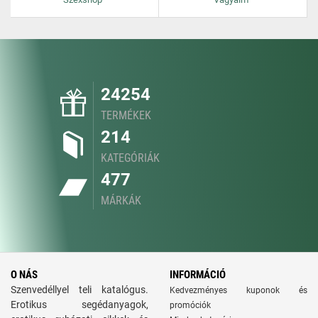
24254
TERMÉKEK
214
KATEGÓRIÁK
477
MÁRKÁK
O NÁS
INFORMÁCIÓ
Szenvedéllyel teli katalógus.
Kedvezményes kuponok és
Erotikus segédanyagok,
promóciók