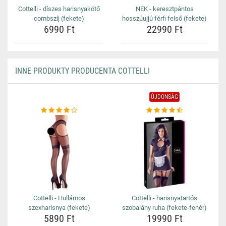
Cottelli - díszes harisnyakötő
NEK - keresztpántos
combszíj (fekete)
hosszúujjú férfi felső (fekete)
6990 Ft
22990 Ft
INNE PRODUKTY PRODUCENTA COTTELLI
ÚJDONSÁG
Cottelli - Hullámos
Cottelli - harisnyatartós
szexharisnya (fekete)
szobalány ruha (fekete-fehér)
5890 Ft
19990 Ft