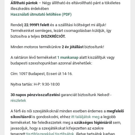
Állítható pántok
– Négy állítható és eltávolítható pánt a tökéletes
illeszkedés érdekében
Használati útmutató letöltése (PDF)
Rendelj
22.999Ft felett
és a szállítási költséget mi álljuk!
Termékeinket semleges, lezárt csomagolásban küldjük, így
biztosítva a teljes
DISZKRÉCIÓT.
Minden motoros termékünkre
2 év jótállást
biztosítunk!
A raktáron lévő termékeket
1 munkanap
alatt kiszállítjuk vagy
budapesti szexshopunkban azonnal átvehetőek:
Cím: 1097 Budapest, Ecseri út 14-16.
Nyitva tartás: H-P: 9:30-18:00
30 napos pénzvisszafizetési
garanciát biztosítunk Neked! -
részletek
A férfi és női szexjátékoknál minden esetben érdemes a
megfelelő
síkosításról
is gondoskodni, ehhez
itt találjátok meg
a legjobb
termékeket. Ne feledkezzetek meg a
szükséges higiéniáról
sem,
javasoljuk, hogy a szexjátékokat kifejezetten az ezekre
tervezett
tisztítószerekkel tisztítsátok,
illetve tartsátok karban.