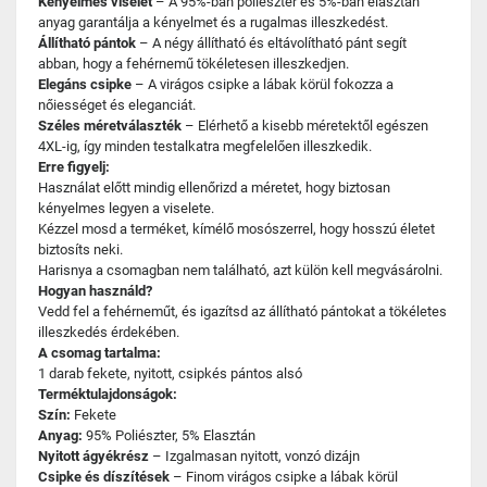
Kényelmes viselet
– A 95%-ban poliészter és 5%-ban elasztán
anyag garantálja a kényelmet és a rugalmas illeszkedést.
Állítható pántok
– A négy állítható és eltávolítható pánt segít
abban, hogy a fehérnemű tökéletesen illeszkedjen.
Elegáns csipke
– A virágos csipke a lábak körül fokozza a
nőiességet és eleganciát.
Széles méretválaszték
– Elérhető a kisebb méretektől egészen
4XL-ig, így minden testalkatra megfelelően illeszkedik.
Erre figyelj:
Használat előtt mindig ellenőrizd a méretet, hogy biztosan
kényelmes legyen a viselete.
Kézzel mosd a terméket, kímélő mosószerrel, hogy hosszú életet
biztosíts neki.
Harisnya a csomagban nem található, azt külön kell megvásárolni.
Hogyan használd?
Vedd fel a fehérneműt, és igazítsd az állítható pántokat a tökéletes
illeszkedés érdekében.
A csomag tartalma:
1 darab fekete, nyitott, csipkés pántos alsó
Terméktulajdonságok:
Szín:
Fekete
Anyag:
95% Poliészter, 5% Elasztán
Nyitott ágyékrész
– Izgalmasan nyitott, vonzó dizájn
Csipke és díszítések
– Finom virágos csipke a lábak körül