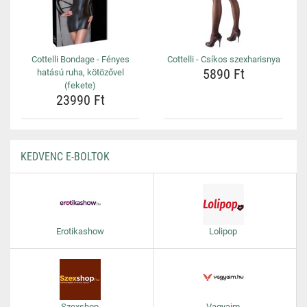
Cottelli Bondage - Fényes
Cottelli - Csíkos szexharisnya
5890 Ft
hatású ruha, kötözővel
(fekete)
23990 Ft
KEDVENC E-BOLTOK
Erotikashow
Lolipop
Szexshop
Vagyaim