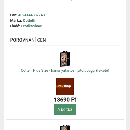
Ean:
4024144337743
Márka:
Cottelli
Eladó:
Erotikashow
POROVNÁNÍ CEN
Cottelli Plus Size - harisnyatartós nyitott bugyi (fekete)
13690 Ft
A boltba