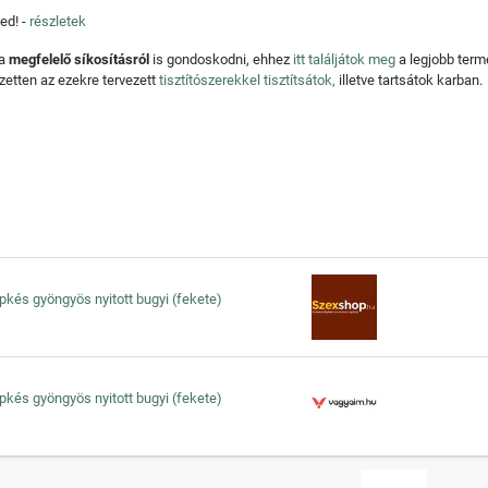
ed! -
részletek
 a
megfelelő síkosításról
is gondoskodni, ehhez
itt találjátok meg
a legjobb ter
zetten az ezekre tervezett
tisztítószerekkel tisztítsátok,
illetve tartsátok karban.
sipkés gyöngyös nyitott bugyi (fekete)
sipkés gyöngyös nyitott bugyi (fekete)