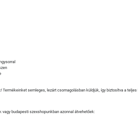
ngysorral
észen
e
juk! Termékeinket semleges, lezárt csomagolásban küldjük, így biztosítva a teljes
tjuk vagy budapesti szexshopunkban azonnal átvehetőek: