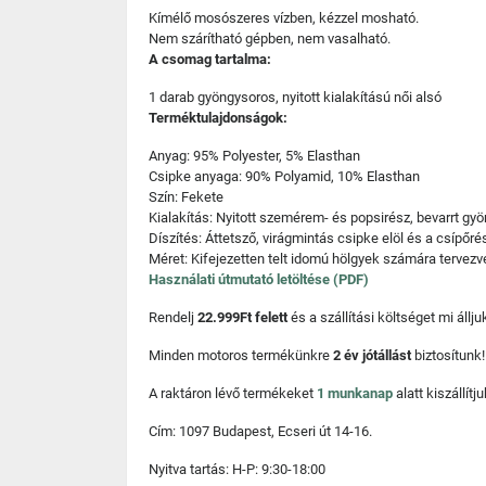
Kímélő mosószeres vízben, kézzel mosható.
Nem szárítható gépben, nem vasalható.
A csomag tartalma:
1 darab gyöngysoros, nyitott kialakítású női alsó
Terméktulajdonságok:
Anyag: 95% Polyester, 5% Elasthan
Csipke anyaga: 90% Polyamid, 10% Elasthan
Szín: Fekete
Kialakítás: Nyitott szemérem- és popsirész, bevarrt gyö
Díszítés: Áttetsző, virágmintás csipke elöl és a csípőr
Méret: Kifejezetten telt idomú hölgyek számára tervezv
Használati útmutató letöltése (PDF)
Rendelj
22.999Ft felett
és a szállítási költséget mi áll
Minden motoros termékünkre
2 év jótállást
biztosítunk!
A raktáron lévő termékeket
1 munkanap
alatt kiszállí
Cím: 1097 Budapest, Ecseri út 14-16.
Nyitva tartás: H-P: 9:30-18:00