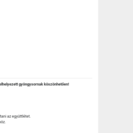
l elhelyezett gyöngysornak köszönhetően!
ani az együttlétet.
nöz.