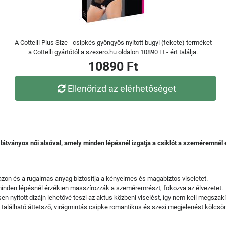
A Cottelli Plus Size - csipkés gyöngyös nyitott bugyi (fekete) terméket
a Cottelli gyártótól a szexero.hu oldalon 10890 Ft - ért találja.
10890 Ft
Ellenőrizd az elérhetőséget
, látványos női alsóval, amely minden lépésnél izgatja a csiklót a szeméremné
fazon és a rugalmas anyag biztosítja a kényelmes és magabiztos viseletet.
minden lépésnél érzékien masszírozzák a szeméremrészt, fokozva az élvezetet.
en nyitott dizájn lehetővé teszi az aktus közbeni viselést, így nem kell megszakít
l található áttetsző, virágmintás csipke romantikus és szexi megjelenést kölcsö