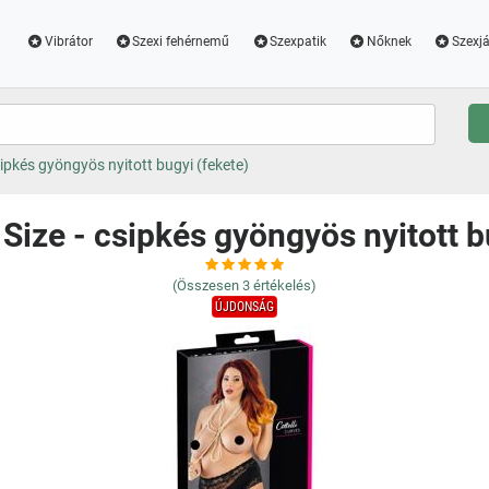
Vibrátor
Szexi fehérnemű
Szexpatik
Nőknek
Szexjá
csipkés gyöngyös nyitott bugyi (fekete)
s Size - csipkés gyöngyös nyitott b
(Összesen
3
értékelés)
ÚJDONSÁG