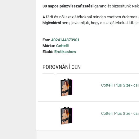
30 napos pénzvisszafizetési
garanciát biztosítunk Nek
A férfi és női szexjátékoknál minden esetben érdemes
higiéniáról
sem, javasoljuk, hogy a szexjátékokat kifeje
Ean:
4024144373901
Márka:
Cottelli
Eladó:
Erotikashow
POROVNÁNÍ CEN
Cottelli Plus Size - c
Cottelli Plus Size - c