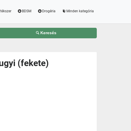
tékszer
BDSM
Drogéria
Minden kategória
Keresés
ugyi (fekete)