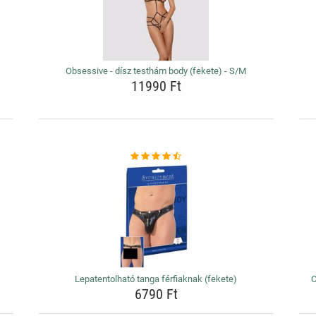
Obsessive - dísz testhám body (fekete) - S/M
11990 Ft
Lepatentolható tanga férfiaknak (fekete)
O
6790 Ft