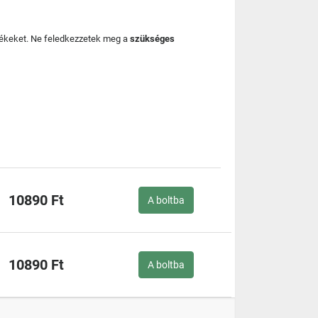
mékeket. Ne feledkezzetek meg a
szükséges
10890 Ft
A boltba
10890 Ft
A boltba