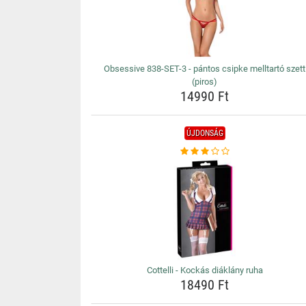
Obsessive 838-SET-3 - pántos csipke melltartó szett
(piros)
14990 Ft
ÚJDONSÁG
Cottelli - Kockás diáklány ruha
18490 Ft