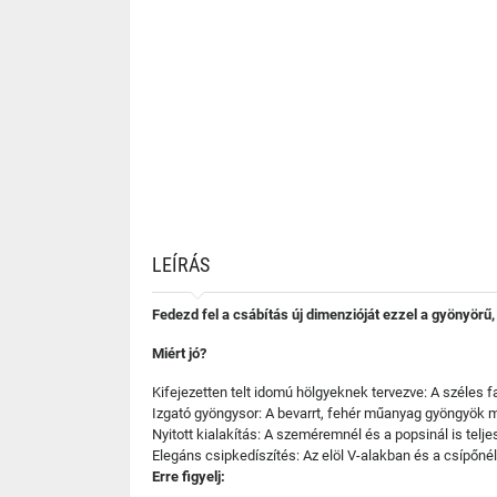
LEÍRÁS
Fedezd fel a csábítás új dimenzióját ezzel a gyönyörű
Miért jó?
Kifejezetten telt idomú hölgyeknek tervezve: A széles 
Izgató gyöngysor: A bevarrt, fehér műanyag gyöngyök 
Nyitott kialakítás: A szeméremnél és a popsinál is teljes
Elegáns csipkedíszítés: Az elöl V-alakban és a csípőné
Erre figyelj: