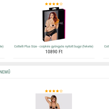
te)
Cottelli Plus Size - csipkés gyöngyös nyitott bugyi (fekete)
Cot
10890 Ft
RNEMŰ