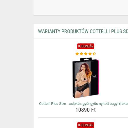
WARIANTY PRODUKTÓW COTTELLI PLUS SIZ
ÚJDONSÁG
Cottelli Plus Size - csipkés gyöngyös nyitott bugyi (feke
10890 Ft
ÚJDONSÁG