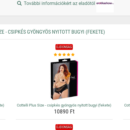
További információkért az eladótól
E - CSIPKÉS GYÖNGYÖS NYITOTT BUGYI (FEKETE)
ÚJDONSÁG
te)
Cottelli Plus Size - csipkés gyöngyös nyitott bugyi (fekete)
Cot
10890 Ft
ÚJDONSÁG