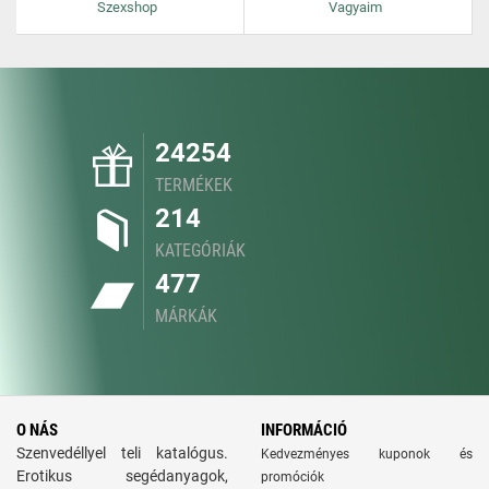
Szexshop
Vagyaim
24254
TERMÉKEK
214
KATEGÓRIÁK
477
MÁRKÁK
O NÁS
INFORMÁCIÓ
Szenvedéllyel teli katalógus.
Kedvezményes kuponok és
Erotikus segédanyagok,
promóciók