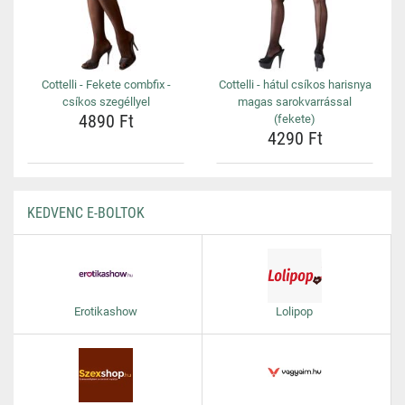
Cottelli - Fekete combfix -
Cottelli - hátul csíkos harisnya
csíkos szegéllyel
magas sarokvarrással
4890 Ft
(fekete)
4290 Ft
KEDVENC E-BOLTOK
Erotikashow
Lolipop