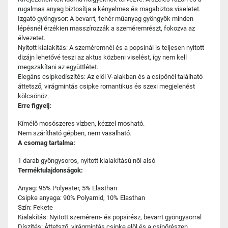
rugalmas anyag biztosítja a kényelmes és magabiztos viseletet.
Izgató gyöngysor: A bevarrt, fehér műanyag gyöngyök minden
lépésnél érzékien masszírozzák a szeméremrészt, fokozva az
élvezetet.
Nyitott kialakítás: A szeméremnél és a popsinál is teljesen nyitott
dizájn lehetővé teszi az aktus közbeni viselést, így nem kell
megszakítani az együttlétet.
Elegáns csipkedíszítés: Az elöl V-alakban és a csípőnél található
áttetsző, virágmintás csipke romantikus és szexi megjelenést
kölcsönöz.
Erre figyelj:
Kímélő mosószeres vízben, kézzel mosható.
Nem szárítható gépben, nem vasalható.
A csomag tartalma:
1 darab gyöngysoros, nyitott kialakítású női alsó
Terméktulajdonságok:
Anyag: 95% Polyester, 5% Elasthan
Csipke anyaga: 90% Polyamid, 10% Elasthan
Szín: Fekete
Kialakítás: Nyitott szemérem- és popsirész, bevarrt gyöngysorral
Díszítés: Áttetsző, virágmintás csipke elöl és a csípőrészen