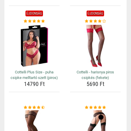
ÚJDONSÁG
ÚJDONSÁG
Cottelli Plus Size - puha
Cottelli - harisnya piros
csipke melltartó szett (piros)
csipkés (fekete)
14790 Ft
5690 Ft