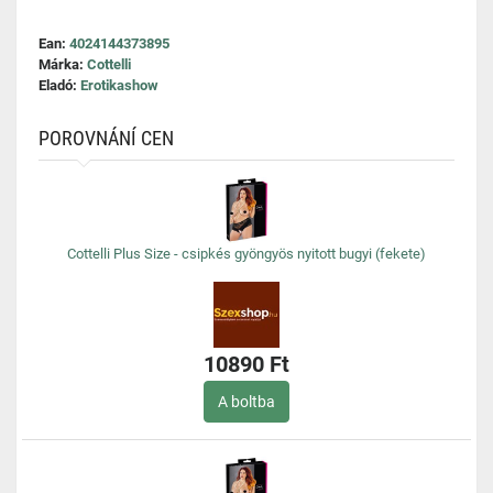
Ean:
4024144373895
Márka:
Cottelli
Eladó:
Erotikashow
POROVNÁNÍ CEN
Cottelli Plus Size - csipkés gyöngyös nyitott bugyi (fekete)
10890 Ft
A boltba