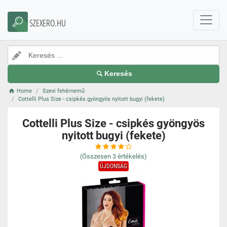
SZEXERO.HU
Keresés
Home
Szexi fehérnemű
Cottelli Plus Size - csipkés gyöngyös nyitott bugyi (fekete)
Cottelli Plus Size - csipkés gyöngyös
nyitott bugyi (fekete)
(Összesen
3
értékelés)
ÚJDONSÁG