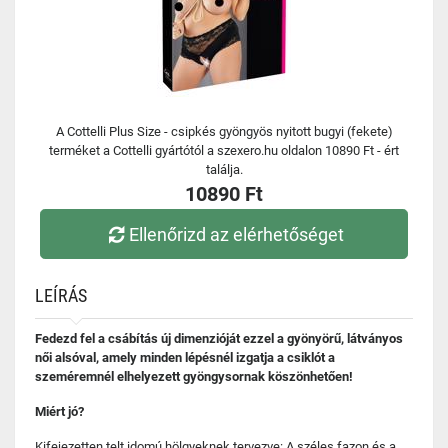
A Cottelli Plus Size - csipkés gyöngyös nyitott bugyi (fekete)
terméket a Cottelli gyártótól a szexero.hu oldalon 10890 Ft - ért
találja.
10890 Ft
Ellenőrizd az elérhetőséget
LEÍRÁS
Fedezd fel a csábítás új dimenzióját ezzel a gyönyörű, látványos
női alsóval, amely minden lépésnél izgatja a csiklót a
szeméremnél elhelyezett gyöngysornak köszönhetően!
Miért jó?
Kifejezetten telt idomú hölgyeknek tervezve: A széles fazon és a