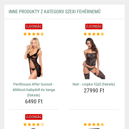
INNE PRODUKTY Z KATEGORII SZEXI FEHÉRNEMŰ
ÚJDONSÁG
ÚJDONSÁG
Penthouse After Sunset -
Noir - csipke fűző (fekete)
27990 Ft
átlátszó babydoll és tanga
(fekete)
6490 Ft
ÚJDONSÁG