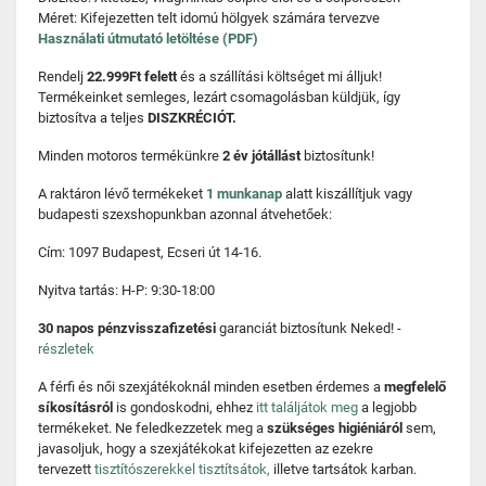
Méret: Kifejezetten telt idomú hölgyek számára tervezve
Használati útmutató letöltése (PDF)
Rendelj
22.999Ft felett
és a szállítási költséget mi álljuk!
Termékeinket semleges, lezárt csomagolásban küldjük, így
biztosítva a teljes
DISZKRÉCIÓT.
Minden motoros termékünkre
2 év jótállást
biztosítunk!
A raktáron lévő termékeket
1 munkanap
alatt kiszállítjuk vagy
budapesti szexshopunkban azonnal átvehetőek:
Cím: 1097 Budapest, Ecseri út 14-16.
Nyitva tartás: H-P: 9:30-18:00
30 napos pénzvisszafizetési
garanciát biztosítunk Neked! -
részletek
A férfi és női szexjátékoknál minden esetben érdemes a
megfelelő
síkosításról
is gondoskodni, ehhez
itt találjátok meg
a legjobb
termékeket. Ne feledkezzetek meg a
szükséges higiéniáról
sem,
javasoljuk, hogy a szexjátékokat kifejezetten az ezekre
tervezett
tisztítószerekkel tisztítsátok,
illetve tartsátok karban.