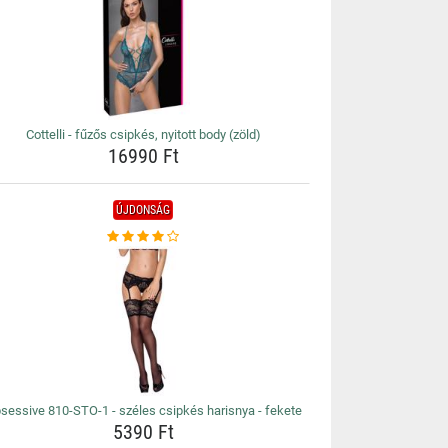
Cottelli - fűzős csipkés, nyitott body (zöld)
16990 Ft
ÚJDONSÁG
sessive 810-STO-1 - széles csipkés harisnya - fekete
5390 Ft