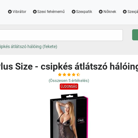
Vibrátor
Szexi fehérnemű
Szexpatik
Nőknek
Szexjá
csipkés átlátszó hálóing (fekete)
Plus Size - csipkés átlátszó hálóin
(Összesen
5
értékelés)
ÚJDONSÁG