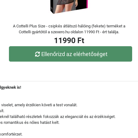
A Cottelli Plus Size - csipkés átlátszó hálóing (fekete) terméket a
Cottelli gyártótól a szexero.hu oldalon 11990 Ft - ért találja.
11990 Ft
Ellenőrizd az elérhetőséget
lgyeknek is!
iselet, amely érzékien követi a test vonalát.
ít.
eknél található részletek fokozzák az eleganciát és az érzékiséget.
és romantikus és nőies hatást kelt.
komfortérzet.