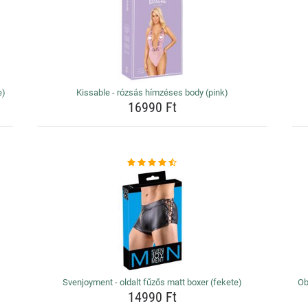
e)
Kissable - rózsás hímzéses body (pink)
16990 Ft
Svenjoyment - oldalt fűzős matt boxer (fekete)
Ob
14990 Ft