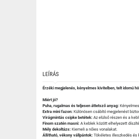
LEÍRÁS
Érzéki megjelenés, kényelmes kivitelben, telt idomú hö
Miért jó?
Puha, rugalmas és teljesen áttetsző anyag:
Kényelmes v
Extra mini fazon:
Különösen csábító megjelenést biztos
Virágmintás csipke betétek:
Az elülső részen és a kebl
Finom szatén masni:
A keblek között elhelyezett díszít
Mély dekoltázs:
Kiemeli a nőies vonalakat.
Állítható, vékony vállpántok:
Tökéletes illeszkedés és 