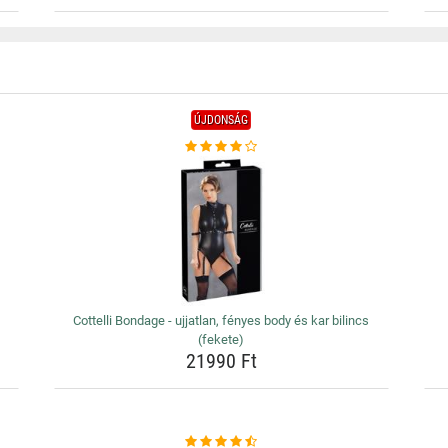
ÚJDONSÁG
Cottelli Bondage - ujjatlan, fényes body és kar bilincs
(fekete)
21990 Ft