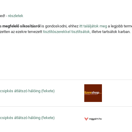
ed! -
részletek
 a
megfelelő síkosításról
is gondoskodni, ehhez
itt találjátok meg
a legjobb ter
zetten az ezekre tervezett
tisztítószerekkel tisztítsátok,
illetve tartsátok karban.
- csipkés átlátszó hálóing (fekete)
- csipkés átlátszó hálóing (fekete)