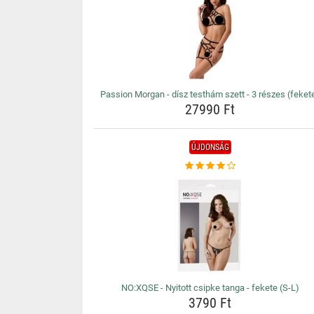
Passion Morgan - dísz testhám szett - 3 részes (feket
27990 Ft
ÚJDONSÁG
NO:XQSE - Nyitott csipke tanga - fekete (S-L)
3790 Ft