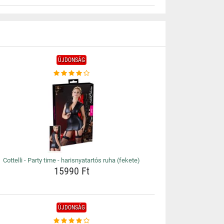
ÚJDONSÁG
Cottelli - Party time - harisnyatartós ruha (fekete)
15990 Ft
ÚJDONSÁG