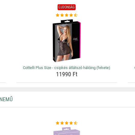
ÚJDONSÁG
Cottelli Plus Size - csipkés átlátszó hálóing (fekete)
11990 Ft
RNEMŰ