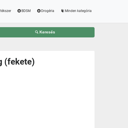
tékszer
BDSM
Drogéria
Minden kategória
Keresés
g (fekete)