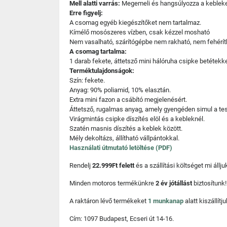
Mell alatti varrás:
Megemeli és hangsúlyozza a kebleke
Erre figyelj:
A csomag egyéb kiegészítőket nem tartalmaz.
Kímélő mosószeres vízben, csak kézzel mosható
Nem vasalható, szárítógépbe nem rakható, nem fehérít
A csomag tartalma:
1 darab fekete, áttetsző mini hálóruha csipke betétekke
Terméktulajdonságok:
Szín: fekete.
Anyag: 90% poliamid, 10% elasztán.
Extra mini fazon a csábító megjelenésért.
Áttetsző, rugalmas anyag, amely gyengéden simul a tes
Virágmintás csipke díszítés elöl és a kebleknél.
Szatén masnis díszítés a keblek között.
Mély dekoltázs, állítható vállpántokkal.
Használati útmutató letöltése (PDF)
Rendelj
22.999Ft felett
és a szállítási költséget mi áll
Minden motoros termékünkre
2 év jótállást
biztosítunk!
A raktáron lévő termékeket
1 munkanap
alatt kiszállí
Cím: 1097 Budapest, Ecseri út 14-16.