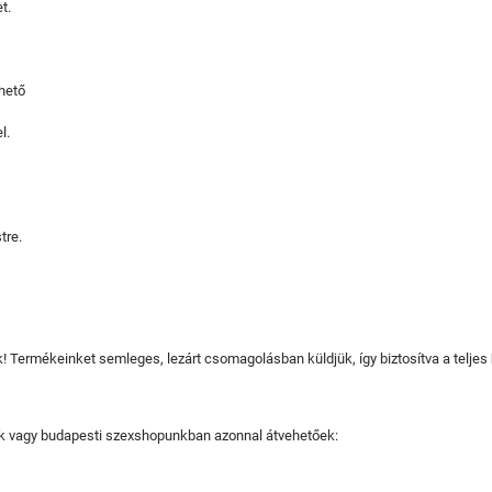
t.
hető
l.
tre.
juk! Termékeinket semleges, lezárt csomagolásban küldjük, így biztosítva a teljes
tjuk vagy budapesti szexshopunkban azonnal átvehetőek: