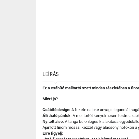
LEÍRÁS
Ez a csábító melltartó szett minden részletében a fin
Miért jó?
Csábító design:
A fekete csipke anyag eleganciát sugár
Állítható pántok:
A melltartót kényelmesen testre szabh
Nyitott alsó:
A tanga különleges kialakítása egyedülálló 
Ajánlott finom mosás, kézzel vagy alacsony hőfokon a 
Erre figyelj: