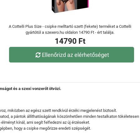
A Cottelli Plus Size - csipke melltartó szett (fekete) terméket a Cottelli
gyártótól a szexero.hu oldalon 14790 Ft - ért találja.
14790 Ft
Ellenőrizd az elérhetőséget
omságot és a szexi vonzerőt ötvözi.
oz, miközben az egész szett rendkívül érzéki megjelenést biztosít.
atod, a pántok állíthatóságának köszönhetően minden testalkaton tökéletesen i
élményt kínál, ami segít felfedezni az új érzéseket.
gépben, hogy a csipke megőrizze eredeti szépségét.