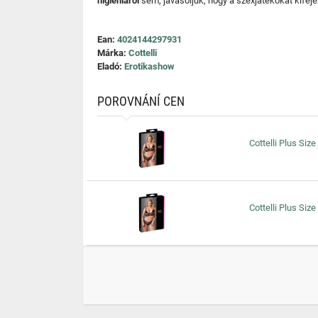
higiéniáról
sem, javasoljuk, hogy a szexjátékokat kifeje
Ean:
4024144297931
Márka:
Cottelli
Eladó:
Erotikashow
POROVNÁNÍ CEN
Cottelli Plus Size
Cottelli Plus Size