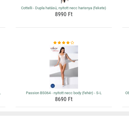
Cottelli - Dupla hatású, nyitott necc harisnya (fekete)
8990 Ft
L
Passion BS064 - nyitott necc body (fehér) - S-L
Ob
8690 Ft