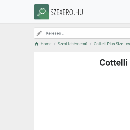
SZEXERO.HU
Home
Szexi fehérnemű
Cottelli Plus Size - c
Cottelli