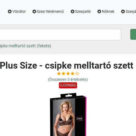
Vibrátor
Szexi fehérnemű
Szexpatik
Nőknek
Szexjá
sipke melltartó szett (fekete)
 Plus Size - csipke melltartó szett
(Összesen
3
értékelés)
ÚJDONSÁG