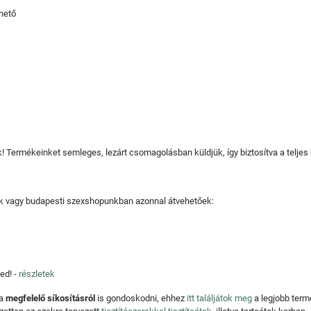
hető
juk! Termékeinket semleges, lezárt csomagolásban küldjük, így biztosítva a teljes
tjuk vagy budapesti szexshopunkban azonnal átvehetőek:
ed! -
részletek
 a
megfelelő síkosításról
is gondoskodni, ehhez
itt találjátok meg
a legjobb ter