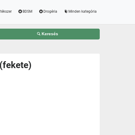
tékszer
BDSM
Drogéria
Minden kategória
Keresés
 (fekete)