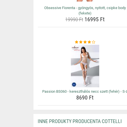
Obsessive Fiorenta - gyöngyös, nyitott, csipke body
(fekete)
16995 Ft
19990 Ft
Passion BS060 - kereszthálós necc szett (fehér) - S-
8690 Ft
INNE PRODUKTY PRODUCENTA COTTELLI