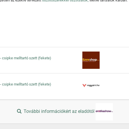
zetten az ezekre tervezett
tisztítószerekkel tisztítsátok,
illetve tartsátok karban.
 - csipke melltartó szett (fekete)
 - csipke melltartó szett (fekete)
További információkért az eladótól