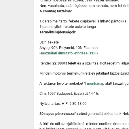
Kímélő mosószeres vízben, csak kézzel mosható
Nem vasalható, szárítógépbe nem rakható, nem fehérít
A csomag tartalma:
1 darab melltartó, fekete csipkével, állítható pántokkal
1 darab nyitott fekete csipke tanga
Terméktulajdonságok:
Szín: fekete
Anyag: 90% Polyamid, 10% Elasthan
Használati útmutató letöltése (PDF)
Rendelj
22.999Ft felett
és a szállítási költséget mi áll
Minden motoros termékünkre
2 év jótállást
biztosítunk!
A raktáron lévő termékeket
1 munkanap
alatt kiszállí
Cím: 1097 Budapest, Ecseri út 14-16.
Nyitva tartás: H-P: 9:30-18:00
30 napos pénzvisszafizetési
garanciát biztosítunk Nek
A férfi és női szexjátékoknál minden esetben érdemes