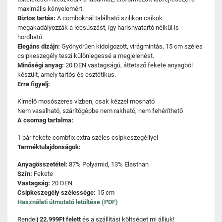
maximális kényelemért.
Biztos tartás:
A comboknál található szilikon csíkok
megakadályozzák a lecsúszást, így harisnyatartó nélkül is
hordható.
Elegáns dizájn:
Gyönyörűen kidolgozott, virágmintás, 15 cm széles
csipkeszegély teszi különlegessé a megjelenést.
Minőségi anyag:
20 DEN vastagságú, áttetsző fekete anyagból
készült, amely tartós és esztétikus.
Erre figyelj:
Kímélő mosószeres vízben, csak kézzel mosható
Nem vasalható, szárítógépbe nem rakható, nem fehéríthető
A csomag tartalma:
1 pár fekete combfix extra széles csipkeszegéllyel
Terméktulajdonságok:
Anyagösszetétel:
87% Polyamid, 13% Elasthan
Szín:
Fekete
Vastagság:
20 DEN
Csipkeszegély szélessége:
15 cm
Használati útmutató letöltése (PDF)
Rendelj
22.999Ft felett
és a szállítási költséget mi álljuk!