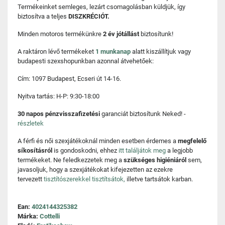
Termékeinket semleges, lezárt csomagolásban küldjük, így
biztosítva a teljes
DISZKRÉCIÓT.
Minden motoros termékünkre
2 év jótállást
biztosítunk!
A raktáron lévő termékeket
1 munkanap
alatt kiszállítjuk vagy
budapesti szexshopunkban azonnal átvehetőek:
Cím: 1097 Budapest, Ecseri út 14-16.
Nyitva tartás: H-P: 9:30-18:00
30 napos pénzvisszafizetési
garanciát biztosítunk Neked! -
részletek
A férfi és női szexjátékoknál minden esetben érdemes a
megfelelő
síkosításról
is gondoskodni, ehhez
itt találjátok meg
a legjobb
termékeket. Ne feledkezzetek meg a
szükséges higiéniáról
sem,
javasoljuk, hogy a szexjátékokat kifejezetten az ezekre
tervezett
tisztítószerekkel tisztítsátok,
illetve tartsátok karban.
Ean:
4024144325382
Márka:
Cottelli