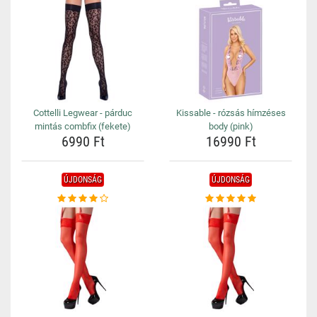
Cottelli Legwear - párduc
Kissable - rózsás hímzéses
mintás combfix (fekete)
body (pink)
6990 Ft
16990 Ft
ÚJDONSÁG
ÚJDONSÁG