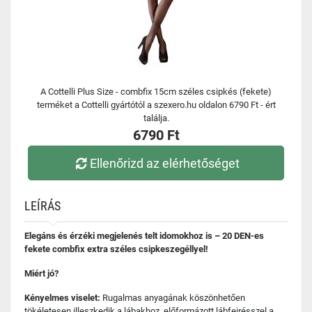
A Cottelli Plus Size - combfix 15cm széles csipkés (fekete)
terméket a Cottelli gyártótól a szexero.hu oldalon 6790 Ft - ért
találja.
6790 Ft
Ellenőrizd az elérhetőséget
LEÍRÁS
Elegáns és érzéki megjelenés telt idomokhoz is – 20 DEN-es
fekete combfix extra széles csipkeszegéllyel!
Miért jó?
Kényelmes viselet:
Rugalmas anyagának köszönhetően
tökéletesen illeszkedik a lábakhoz, előformázott lábfejrésszel a