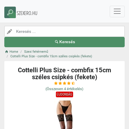
SZEXERO.HU
Keresés
Home
Szexi fehérnemű
Cottelli Plus Size - combfix 15cm széles csipkés (fekete)
Cottelli Plus Size - combfix 15cm
széles csipkés (fekete)
(Összesen
4
értékelés)
ÚJDONSÁG