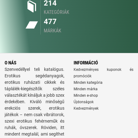
214
KATEGÓRIÁK
477
MÁRKÁK
O NÁS
INFORMÁCIÓ
Szenvedéllyel teli katalógus.
Kedvezményes kuponok és
Erotikus segédanyagok,
promóciók
erotikus ruházati cikkek és
Minden kategória
táplálék-kiegészítők széles
Minden márka
választékát kínáljuk a jobb szex
Minden e-shop
érdekében. Kiváló minőségű
Újdonságok
erekciós szerek, erotikus
Kedvezmények
játékok – nem csak vibrátorok,
szexi erotikus fehérneműk és
ruhák, óvszerek. Röviden, itt
mindent megtalál, ami segíthet