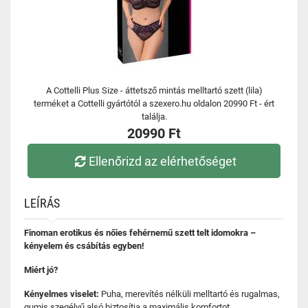
A Cottelli Plus Size - áttetsző mintás melltartó szett (lila)
terméket a Cottelli gyártótól a szexero.hu oldalon 20990 Ft - ért
találja.
20990 Ft
Ellenőrizd az elérhetőséget
LEÍRÁS
Finoman erotikus és nőies fehérnemű szett telt idomokra –
kényelem és csábítás egyben!
Miért jó?
Kényelmes viselet:
Puha, merevítés nélküli melltartó és rugalmas,
gumis szegélyű alsó biztosítja a maximális komfortot.