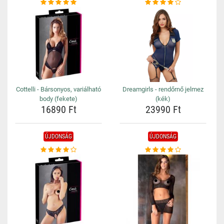
Cottelli - Bársonyos, variálható
Dreamgirls - rendőrnő jelmez
body (fekete)
(kék)
16890 Ft
23990 Ft
ÚJDONSÁG
ÚJDONSÁG