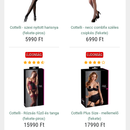
Cottelli - szexi nyitott harisnya
Cottelli - necc combfix széles
(fekete-piros)
csipkés (fekete)
5990 Ft
6990 Ft
ÚJDONSÁG
ÚJDONSÁG
Cottelli - Rózsás fűző és tanga
Cottelli Plus Size - mellemelő
(fekete-piros)
(fekete)
15990 Ft
17990 Ft