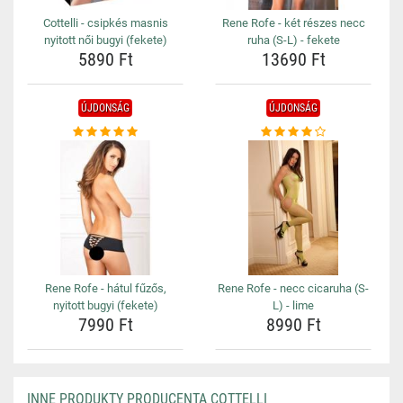
Cottelli - csipkés masnis
Rene Rofe - két részes necc
nyitott női bugyi (fekete)
ruha (S-L) - fekete
5890 Ft
13690 Ft
ÚJDONSÁG
ÚJDONSÁG
Rene Rofe - hátul fűzős,
Rene Rofe - necc cicaruha (S-
nyitott bugyi (fekete)
L) - lime
7990 Ft
8990 Ft
INNE PRODUKTY PRODUCENTA COTTELLI