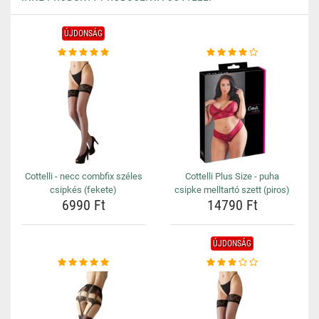
ÚJDONSÁG
Cottelli - necc combfix széles
Cottelli Plus Size - puha
csipkés (fekete)
csipke melltartó szett (piros)
6990 Ft
14790 Ft
ÚJDONSÁG