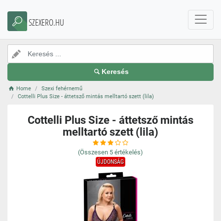
SZEXERO.HU
Keresés
Home
Szexi fehérnemű
Cottelli Plus Size - áttetsző mintás melltartó szett (lila)
Cottelli Plus Size - áttetsző mintás
melltartó szett (lila)
(Összesen
5
értékelés)
ÚJDONSÁG