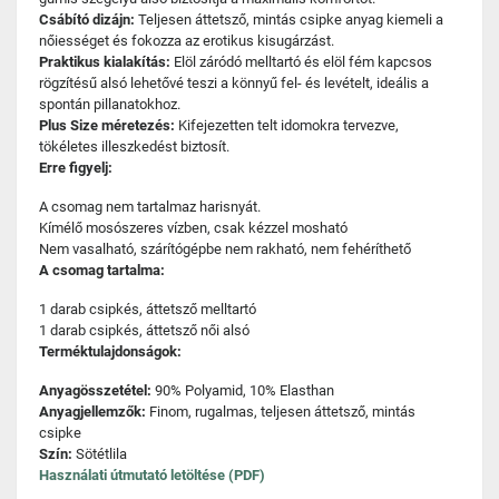
Csábító dizájn:
Teljesen áttetsző, mintás csipke anyag kiemeli a
nőiességet és fokozza az erotikus kisugárzást.
Praktikus kialakítás:
Elöl záródó melltartó és elöl fém kapcsos
rögzítésű alsó lehetővé teszi a könnyű fel- és levételt, ideális a
spontán pillanatokhoz.
Plus Size méretezés:
Kifejezetten telt idomokra tervezve,
tökéletes illeszkedést biztosít.
Erre figyelj:
A csomag nem tartalmaz harisnyát.
Kímélő mosószeres vízben, csak kézzel mosható
Nem vasalható, szárítógépbe nem rakható, nem fehéríthető
A csomag tartalma:
1 darab csipkés, áttetsző melltartó
1 darab csipkés, áttetsző női alsó
Terméktulajdonságok:
Anyagösszetétel:
90% Polyamid, 10% Elasthan
Anyagjellemzők:
Finom, rugalmas, teljesen áttetsző, mintás
csipke
Szín:
Sötétlila
Használati útmutató letöltése (PDF)