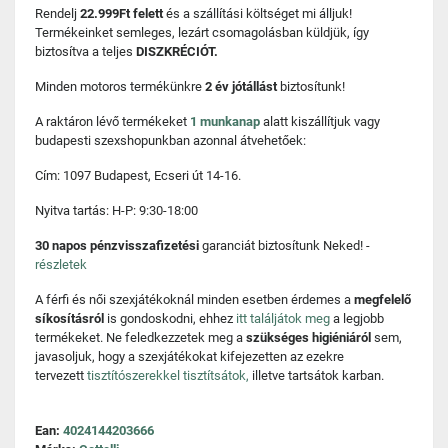
Rendelj
22.999Ft felett
és a szállítási költséget mi álljuk!
Termékeinket semleges, lezárt csomagolásban küldjük, így
biztosítva a teljes
DISZKRÉCIÓT.
Minden motoros termékünkre
2 év jótállást
biztosítunk!
A raktáron lévő termékeket
1 munkanap
alatt kiszállítjuk vagy
budapesti szexshopunkban azonnal átvehetőek:
Cím: 1097 Budapest, Ecseri út 14-16.
Nyitva tartás: H-P: 9:30-18:00
30 napos pénzvisszafizetési
garanciát biztosítunk Neked! -
részletek
A férfi és női szexjátékoknál minden esetben érdemes a
megfelelő
síkosításról
is gondoskodni, ehhez
itt találjátok meg
a legjobb
termékeket. Ne feledkezzetek meg a
szükséges higiéniáról
sem,
javasoljuk, hogy a szexjátékokat kifejezetten az ezekre
tervezett
tisztítószerekkel tisztítsátok,
illetve tartsátok karban.
Ean:
4024144203666