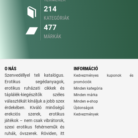
214
KATEGÓRIÁK
477
MÁRKÁK
O NÁS
INFORMÁCIÓ
Szenvedéllyel teli katalógus.
Kedvezményes kuponok és
Erotikus segédanyagok,
promóciók
erotikus ruházati cikkek és
Minden kategória
táplálék-kiegészítők széles
Minden márka
választékát kínáljuk a jobb szex
Minden e-shop
érdekében. Kiváló minőségű
Újdonságok
erekciós szerek, erotikus
Kedvezmények
játékok – nem csak vibrátorok,
szexi erotikus fehérneműk és
ruhák, óvszerek. Röviden, itt