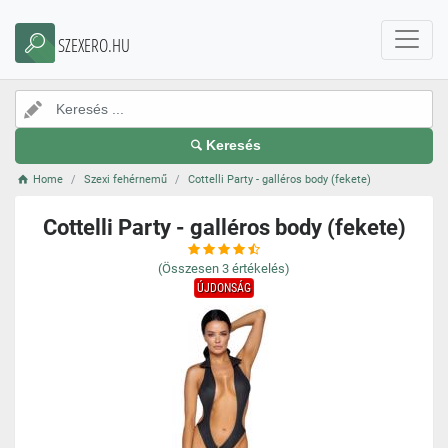
SZEXERO.HU
Keresés
Home
Szexi fehérnemű
Cottelli Party - galléros body (fekete)
Cottelli Party - galléros body (fekete)
(Összesen
3
értékelés)
ÚJDONSÁG