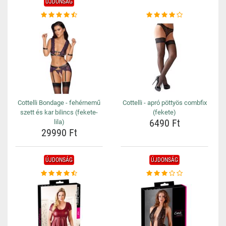
ÚJDONSÁG
Cottelli Bondage - fehérnemű
Cottelli - apró pöttyös combfix
szett és kar bilincs (fekete-
(fekete)
6490 Ft
lila)
29990 Ft
ÚJDONSÁG
ÚJDONSÁG