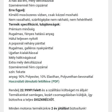
A has alá erő, mély dekoltázzsal
Szeméremnél fém cipzárral
Erre figyelj:
Kímélő mosószeres vízben, csak kézzel mosható
Nem vasalható, szárítógépbe nem rakható, nem fehéríthető
Termék specifikáció, tulajdonságok:
Prémium minőség
Rugalmas, fényes hatású anyag
Hátul teljesen nyitott
A popsinál néhány pánttal
Rugalmas, galléros nyakpánttal
Ujjatlan kialakítással
Mély hátkivágással
Extra mély dekoltázzsal
Szeméremnél fém cipzárral
szín: fekete
anyag: 90% Polyester, 10% Elasthan, Polyurethan-bevonattal
Használati útmutató letöltése (PDF)
Rendelj
22.999Ft felett
és a szállítási költséget mi álljuk!
Termékeinket semleges, lezárt csomagolásban küldjük, így
biztosítva a teljes
DISZKRÉCIÓT.
Minden motoros termékünkre
2 év jótállást
biztosítunk!