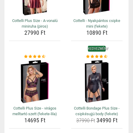
Cottelli Plus Size - A-vonalú
Cottelli - Nyakpántos csipke
miniruha (piros)
mini (fekete)
27990 Ft
10890 Ft
KEDVEZMÉNY
Cottelli Plus Size - virágos
Cottelli Bondage Plus Size -
melltartó szett (fekete-lila)
csipkésujjú body (fekete)
14695 Ft
34990 Ft
37990 Ft