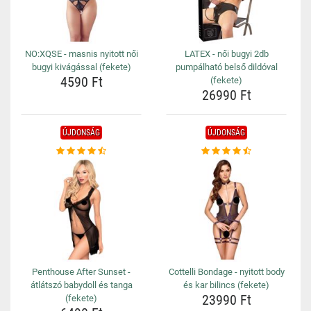
NO:XQSE - masnis nyitott női
LATEX - női bugyi 2db
bugyi kivágással (fekete)
pumpálható belső dildóval
4590 Ft
(fekete)
26990 Ft
ÚJDONSÁG
ÚJDONSÁG
Penthouse After Sunset -
Cottelli Bondage - nyitott body
átlátszó babydoll és tanga
és kar bilincs (fekete)
23990 Ft
(fekete)