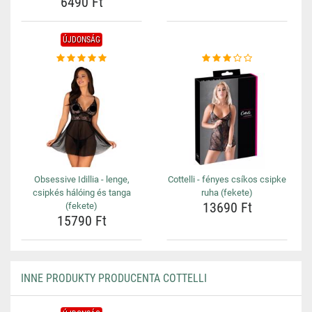
6490 Ft
ÚJDONSÁG
Obsessive Idillia - lenge,
Cottelli - fényes csíkos csipke
csipkés hálóing és tanga
ruha (fekete)
13690 Ft
(fekete)
15790 Ft
INNE PRODUKTY PRODUCENTA COTTELLI