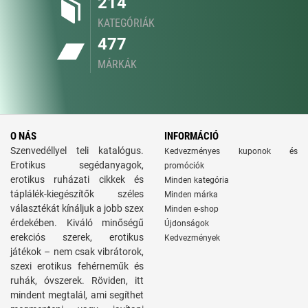
214
KATEGÓRIÁK
477
MÁRKÁK
O NÁS
INFORMÁCIÓ
Szenvedéllyel teli katalógus.
Kedvezményes kuponok és
Erotikus segédanyagok,
promóciók
erotikus ruházati cikkek és
Minden kategória
táplálék-kiegészítők széles
Minden márka
választékát kínáljuk a jobb szex
Minden e-shop
érdekében. Kiváló minőségű
Újdonságok
erekciós szerek, erotikus
Kedvezmények
játékok – nem csak vibrátorok,
szexi erotikus fehérneműk és
ruhák, óvszerek. Röviden, itt
mindent megtalál, ami segíthet