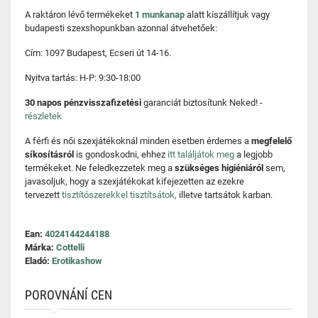
A raktáron lévő termékeket
1 munkanap
alatt kiszállítjuk vagy
budapesti szexshopunkban azonnal átvehetőek:
Cím: 1097 Budapest, Ecseri út 14-16.
Nyitva tartás: H-P: 9:30-18:00
30 napos pénzvisszafizetési
garanciát biztosítunk Neked! -
részletek
A férfi és női szexjátékoknál minden esetben érdemes a
megfelelő
síkosításról
is gondoskodni, ehhez
itt találjátok meg
a legjobb
termékeket. Ne feledkezzetek meg a
szükséges higiéniáról
sem,
javasoljuk, hogy a szexjátékokat kifejezetten az ezekre
tervezett
tisztítószerekkel tisztítsátok,
illetve tartsátok karban.
Ean:
4024144244188
Márka:
Cottelli
Eladó:
Erotikashow
POROVNÁNÍ CEN