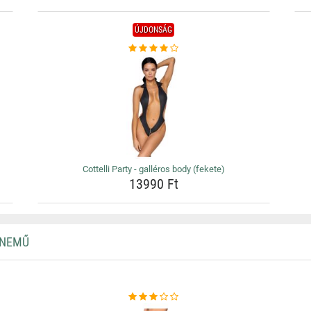
ÚJDONSÁG
Cottelli Party - galléros body (fekete)
13990 Ft
RNEMŰ