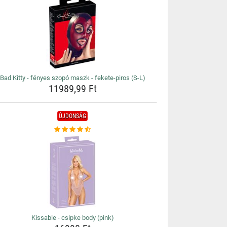
Bad Kitty - fényes szopó maszk - fekete-piros (S-L)
11989,99 Ft
ÚJDONSÁG
Kissable - csipke body (pink)