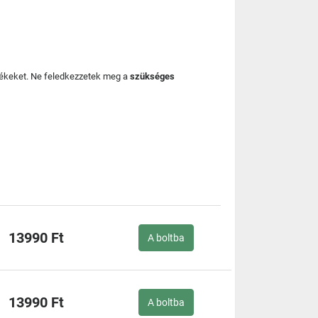
mékeket. Ne feledkezzetek meg a
szükséges
13990 Ft
A boltba
13990 Ft
A boltba