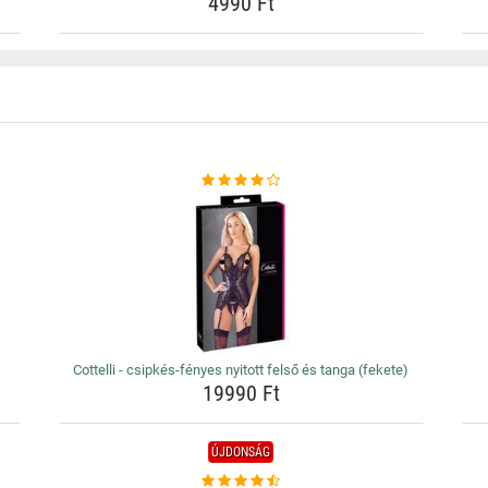
4990 Ft
Cottelli - csipkés-fényes nyitott felső és tanga (fekete)
19990 Ft
ÚJDONSÁG