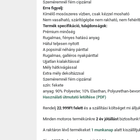
Szeméremnél fém cipzárral
Erre figyelj:
Kímélő mosószeres vízben, csak kézzel mosható
Nem vasalható, szárítógépbe nem rakható, nem fehérít
Termék specifikáció, tulajdonságok:
Prémium minőség
Rugalmas, fényes hatású anyag
Hátul teljesen nyitott
A popsinál néhány pánttal
Rugalmas, galléros nyakpánttal
Ujjatlan kialakítással
Mély hátkivágással
Extra mély dekoltázzsal
Szeméremnél fém cipzárral
szín: fekete
anyag: 90% Polyester, 10% Elasthan, Polyurethan-bevon
Használati útmutató letöltése (PDF)
Rendelj
22.999Ft felett
és a szállítási költséget mi áll
Minden motoros termékünkre
2 év jótállást
biztosítunk!
A raktáron lévő termékeket
1 munkanap
alatt kiszállí