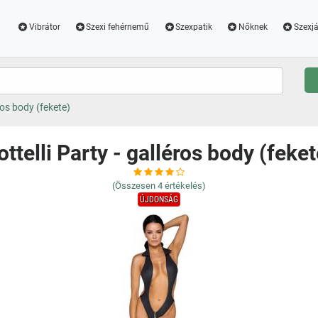
Vibrátor
Szexi fehérnemű
Szexpatik
Nőknek
Szexjá
éros body (fekete)
ottelli Party - galléros body (feket
(Összesen
4
értékelés)
ÚJDONSÁG