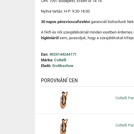
Cím: 1097 Budapest, Ecseri út 14-16.
Nyitva tartás: H-P: 9:30-18:00
30 napos pénzvisszafizetési
garanciát biztosítunk Nek
A férfi és női szexjátékoknál minden esetben érdemes
higiéniáról
sem, javasoljuk, hogy a szexjátékokat kifeje
Ean:
4024144244171
Márka:
Cottelli
Eladó:
Erotikashow
POROVNÁNÍ CEN
Cottelli Pa
Cottelli Pa