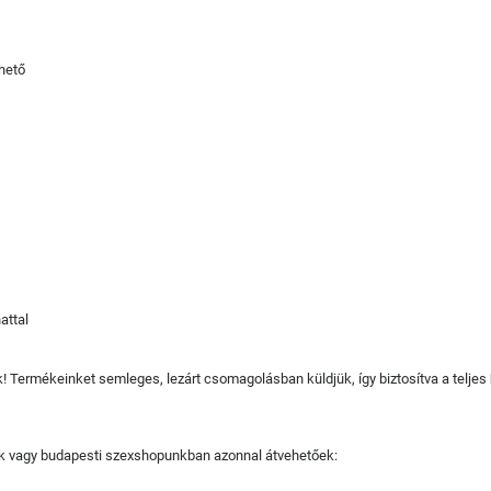
hető
attal
juk! Termékeinket semleges, lezárt csomagolásban küldjük, így biztosítva a teljes
tjuk vagy budapesti szexshopunkban azonnal átvehetőek: