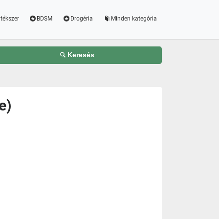
tékszer
BDSM
Drogéria
Minden kategória
Keresés
e)