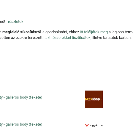
ed! -
részletek
 a
megfelelő síkosításról
is gondoskodni, ehhez
itt találjátok meg
a legjobb ter
zetten az ezekre tervezett
tisztítószerekkel tisztítsátok,
illetve tartsátok karban.
rty - galléros body (fekete)
rty - galléros body (fekete)