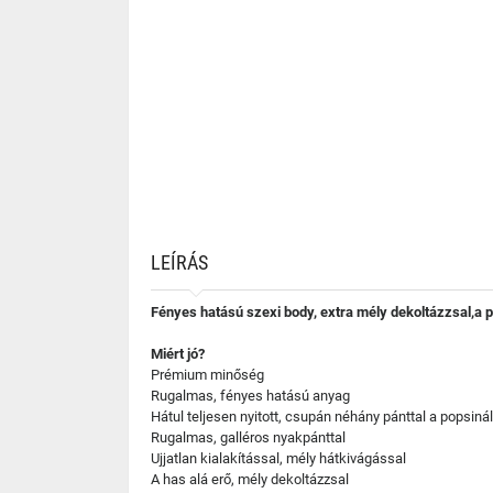
LEÍRÁS
Fényes hatású szexi body, extra mély dekoltázzsal,a p
Miért jó?
Prémium minőség
Rugalmas, fényes hatású anyag
Hátul teljesen nyitott, csupán néhány pánttal a popsinál
Rugalmas, galléros nyakpánttal
Ujjatlan kialakítással, mély hátkivágással
A has alá erő, mély dekoltázzsal