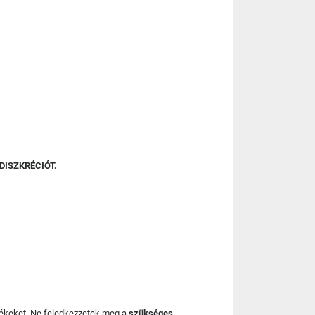
DISZKRÉCIÓT.
mékeket. Ne feledkezzetek meg a
szükséges