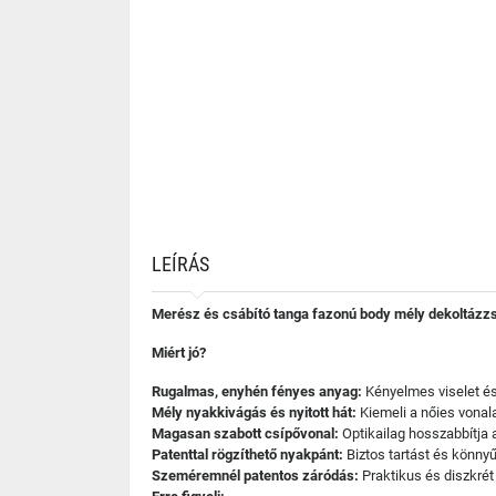
LEÍRÁS
Merész és csábító tanga fazonú body mély dekoltázzsal
Miért jó?
Rugalmas, enyhén fényes anyag:
Kényelmes viselet és
Mély nyakkivágás és nyitott hát:
Kiemeli a nőies vonala
Magasan szabott csípővonal:
Optikailag hosszabbítja a
Patenttal rögzíthető nyakpánt:
Biztos tartást és könnyű 
Szeméremnél patentos záródás:
Praktikus és diszkré