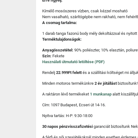
Erre figyelj:
Kímélő mosószeres vízben, csak kézzel mosható
Nem vasalható, szárítógépbe nem rakható, nem fehérít
A csomag tartalma:
1 darab tanga fazonú body mély dekoltázzsal és nyitott 
Terméktulajdonságok:
Anyagösszetétel:
90% poliészter, 10% elasztán, poliure
Szín:
Fekete
Használati útmutató letöltése (PDF)
Rendelj
22.999Ft felett
és a szállítási költséget mi áll
Minden motoros termékünkre
2 év jótállást
biztosítunk!
A raktáron lévő termékeket
1 munkanap
alatt kiszállí
Cím: 1097 Budapest, Ecseri út 14-16.
Nyitva tartás: H-P: 9:30-18:00
30 napos pénzvisszafizetési
garanciát biztosítunk Nek
A férfi és női szexjátékoknál minden esetben érdemes