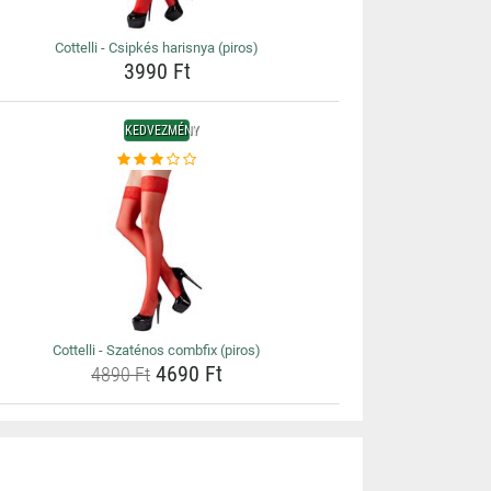
Cottelli - Csipkés harisnya (piros)
3990 Ft
KEDVEZMÉNY
Cottelli - Szaténos combfix (piros)
4690 Ft
4890 Ft