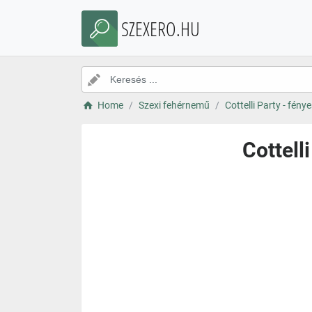
SZEXERO.HU
Home
Szexi fehérnemű
Cottelli Party - fén
Cottell