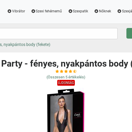
Vibrátor
Szexi fehérnemű
Szexpatik
Nőknek
Szexjá
yes, nyakpántos body (fekete)
i Party - fényes, nyakpántos body 
(Összesen
5
értékelés)
ÚJDONSÁG