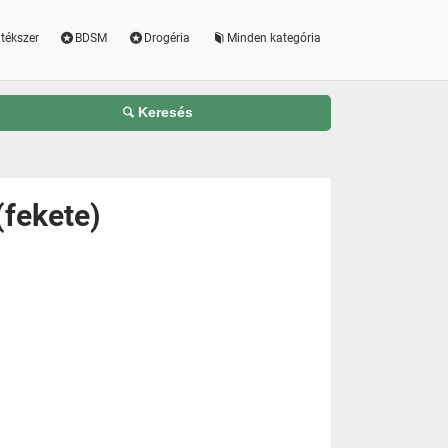
tékszer
BDSM
Drogéria
Minden kategória
Keresés
(fekete)