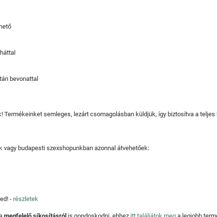
hető
háttal
tán bevonattal
juk! Termékeinket semleges, lezárt csomagolásban küldjük, így biztosítva a teljes
tjuk vagy budapesti szexshopunkban azonnal átvehetőek:
ed! -
részletek
 a
megfelelő síkosításról
is gondoskodni, ehhez
itt találjátok meg
a legjobb ter