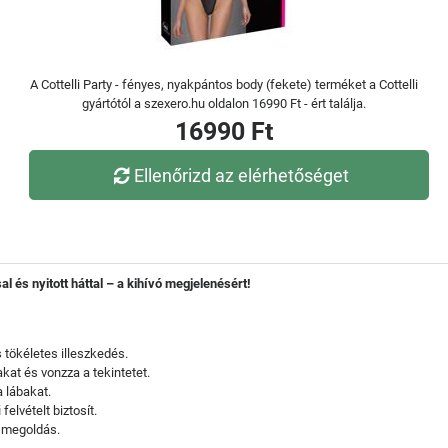
A Cottelli Party - fényes, nyakpántos body (fekete) terméket a Cottelli
gyártótól a szexero.hu oldalon 16990 Ft - ért találja.
16990 Ft
Ellenőrizd az elérhetőséget
 és nyitott háttal – a kihívó megjelenésért!
 tökéletes illeszkedés.
kat és vonzza a tekintetet.
 lábakat.
felvételt biztosít.
t megoldás.