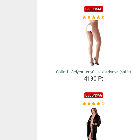
ÚJDONSÁG
Cottelli - Selyemfényű szexharisnya (natúr)
4190 Ft
ÚJDONSÁG