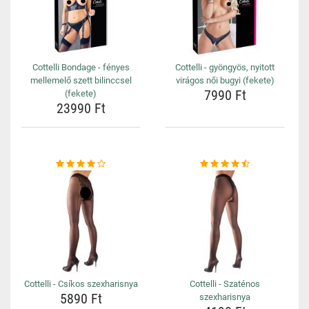
Cottelli Bondage - fényes
Cottelli - gyöngyös, nyitott
mellemelő szett bilinccsel
virágos női bugyi (fekete)
7990 Ft
(fekete)
23990 Ft
Cottelli - Csíkos szexharisnya
Cottelli - Szaténos
5890 Ft
szexharisnya