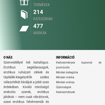
TERMÉKEK
214
KATEGÓRIÁK
477
MÁRKÁK
O NÁS
INFORMÁCIÓ
Szenvedéllyel teli katalógus.
Kedvezményes kuponok és
Erotikus segédanyagok,
promóciók
erotikus ruházati cikkek és
Minden kategória
táplálék-kiegészítők széles
Minden márka
választékát kínáljuk a jobb szex
Minden e-shop
érdekében. Kiváló minőségű
Újdonságok
erekciós szerek, erotikus
Kedvezmények
játékok – nem csak vibrátorok,
szexi erotikus fehérneműk és