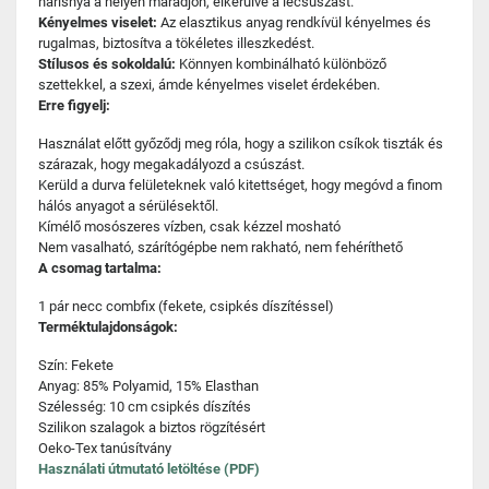
harisnya a helyén maradjon, elkerülve a lecsúszást.
Kényelmes viselet:
Az elasztikus anyag rendkívül kényelmes és
rugalmas, biztosítva a tökéletes illeszkedést.
Stílusos és sokoldalú:
Könnyen kombinálható különböző
szettekkel, a szexi, ámde kényelmes viselet érdekében.
Erre figyelj:
Használat előtt győződj meg róla, hogy a szilikon csíkok tiszták és
szárazak, hogy megakadályozd a csúszást.
Kerüld a durva felületeknek való kitettséget, hogy megóvd a finom
hálós anyagot a sérülésektől.
Kímélő mosószeres vízben, csak kézzel mosható
Nem vasalható, szárítógépbe nem rakható, nem fehéríthető
A csomag tartalma:
1 pár necc combfix (fekete, csipkés díszítéssel)
Terméktulajdonságok:
Szín: Fekete
Anyag: 85% Polyamid, 15% Elasthan
Szélesség: 10 cm csipkés díszítés
Szilikon szalagok a biztos rögzítésért
Oeko-Tex tanúsítvány
Használati útmutató letöltése (PDF)