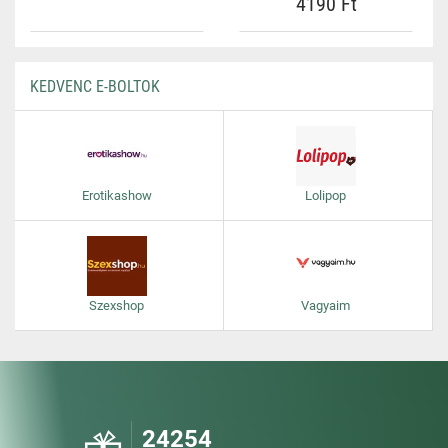
4190 Ft
KEDVENC E-BOLTOK
Erotikashow
Lolipop
Szexshop
Vagyaim
24254