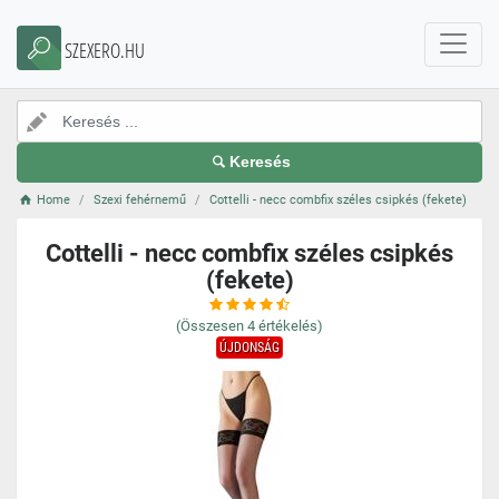
SZEXERO.HU
Keresés
Home
Szexi fehérnemű
Cottelli - necc combfix széles csipkés (fekete)
Cottelli - necc combfix széles csipkés
(fekete)
(Összesen
4
értékelés)
ÚJDONSÁG