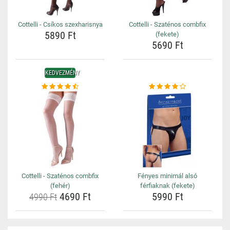
Cottelli - Csíkos szexharisnya
Cottelli - Szaténos combfix
5890 Ft
(fekete)
5690 Ft
KEDVEZMÉNY
Cottelli - Szaténos combfix
Fényes minimál alsó
(fehér)
férfiaknak (fekete)
4690 Ft
5990 Ft
4990 Ft