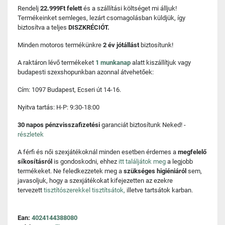
Rendelj
22.999Ft felett
és a szállítási költséget mi álljuk!
Termékeinket semleges, lezárt csomagolásban küldjük, így
biztosítva a teljes
DISZKRÉCIÓT.
Minden motoros termékünkre
2 év jótállást
biztosítunk!
A raktáron lévő termékeket
1 munkanap
alatt kiszállítjuk vagy
budapesti szexshopunkban azonnal átvehetőek:
Cím: 1097 Budapest, Ecseri út 14-16.
Nyitva tartás: H-P: 9:30-18:00
30 napos pénzvisszafizetési
garanciát biztosítunk Neked! -
részletek
A férfi és női szexjátékoknál minden esetben érdemes a
megfelelő
síkosításról
is gondoskodni, ehhez
itt találjátok meg
a legjobb
termékeket. Ne feledkezzetek meg a
szükséges higiéniáról
sem,
javasoljuk, hogy a szexjátékokat kifejezetten az ezekre
tervezett
tisztítószerekkel tisztítsátok,
illetve tartsátok karban.
Ean:
4024144388080