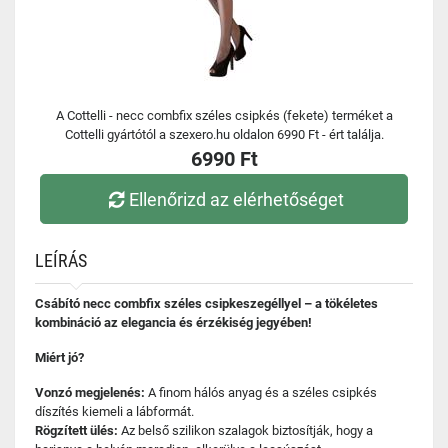
A Cottelli - necc combfix széles csipkés (fekete) terméket a
Cottelli gyártótól a szexero.hu oldalon 6990 Ft - ért találja.
6990 Ft
Ellenőrizd az elérhetőséget
LEÍRÁS
Csábító necc combfix széles csipkeszegéllyel – a tökéletes
kombináció az elegancia és érzékiség jegyében!
Miért jó?
Vonzó megjelenés:
A finom hálós anyag és a széles csipkés
díszítés kiemeli a lábformát.
Rögzített ülés:
Az belső szilikon szalagok biztosítják, hogy a