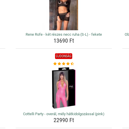
Rene Rofe - két részes necc ruha (S-L) - fekete
Ob
13690 Ft
ÚJDONSÁG
Cottelli Party - overál, mély hátkidolgozással (pink)
22990 Ft