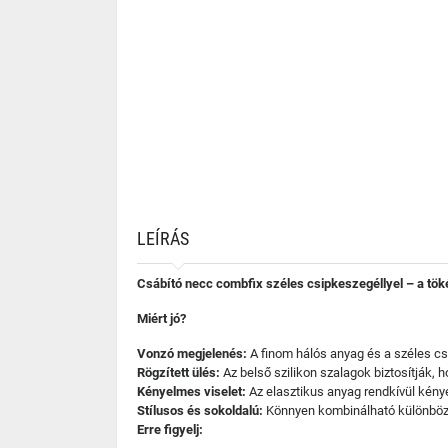
LEÍRÁS
Csábító necc combfix széles csipkeszegéllyel – a tök
Miért jó?
Vonzó megjelenés:
A finom hálós anyag és a széles csi
Rögzített ülés:
Az belső szilikon szalagok biztosítják, 
Kényelmes viselet:
Az elasztikus anyag rendkívül kénye
Stílusos és sokoldalú:
Könnyen kombinálható különböző
Erre figyelj: