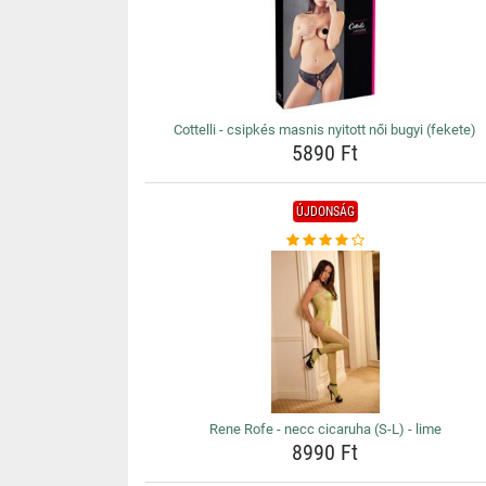
Cottelli - csipkés masnis nyitott női bugyi (fekete)
5890 Ft
ÚJDONSÁG
Rene Rofe - necc cicaruha (S-L) - lime
8990 Ft