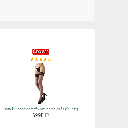
ÚJDONSÁG
Cottelli - necc combfix széles csipkés (fekete)
6990 Ft