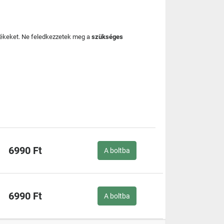
mékeket. Ne feledkezzetek meg a
szükséges
6990 Ft
A boltba
6990 Ft
A boltba