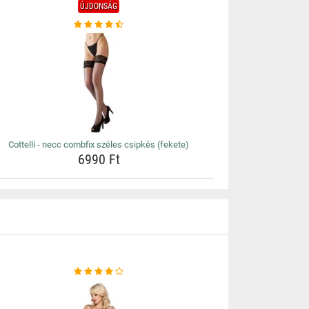
ÚJDONSÁG
Cottelli - necc combfix széles csipkés (fekete)
6990 Ft