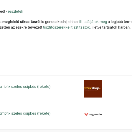
ed! -
részletek
 a
megfelelő síkosításról
is gondoskodni, ehhez
itt találjátok meg
a legjobb ter
zetten az ezekre tervezett
tisztítószerekkel tisztítsátok,
illetve tartsátok karban.
combfix széles csipkés (fekete)
combfix széles csipkés (fekete)