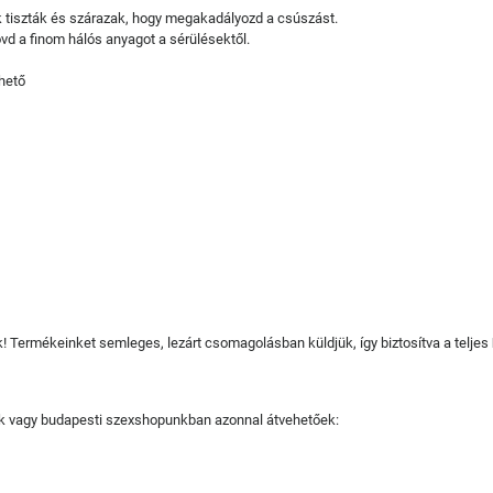
ok tiszták és szárazak, hogy megakadályozd a csúszást.
óvd a finom hálós anyagot a sérülésektől.
hető
juk! Termékeinket semleges, lezárt csomagolásban küldjük, így biztosítva a teljes
tjuk vagy budapesti szexshopunkban azonnal átvehetőek: