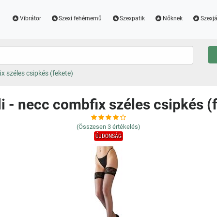
Vibrátor
Szexi fehérnemű
Szexpatik
Nőknek
Szexjá
ix széles csipkés (fekete)
li - necc combfix széles csipkés (
(Összesen
3
értékelés)
ÚJDONSÁG