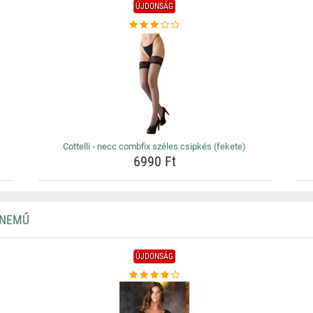
ÚJDONSÁG
Cottelli - necc combfix széles csipkés (fekete)
6990 Ft
RNEMŰ
ÚJDONSÁG