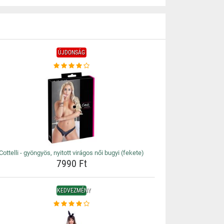
ÚJDONSÁG
Cottelli - gyöngyös, nyitott virágos női bugyi (fekete)
7990 Ft
KEDVEZMÉNY