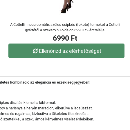
A Cottelli - necc combfix széles csipkés (fekete) terméket a Cottelli
gyártótól a szexero.hu oldalon 6990 Ft - ért találja.
6990 Ft
Ellenőrizd az elérhetőséget
életes kombináció az elegancia és érzékiség jegyében!
pkés díszítés kiemeli a lábformát.
hogy a harisnya a helyén maradjon, elkerülve a lecsúszást.
lmes és rugalmas, biztosítva a tökéletes illeszkedést.
 szettekkel, a szexi, ámde kényelmes viselet érdekében.