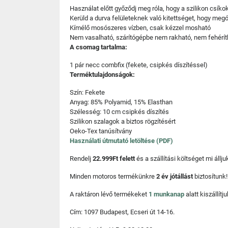
Használat előtt győződj meg róla, hogy a szilikon csík
Kerüld a durva felületeknek való kitettséget, hogy meg
Kímélő mosószeres vízben, csak kézzel mosható
Nem vasalható, szárítógépbe nem rakható, nem fehérít
A csomag tartalma:
1 pár necc combfix (fekete, csipkés díszítéssel)
Terméktulajdonságok:
Szín: Fekete
Anyag: 85% Polyamid, 15% Elasthan
Szélesség: 10 cm csipkés díszítés
Szilikon szalagok a biztos rögzítésért
Oeko-Tex tanúsítvány
Használati útmutató letöltése (PDF)
Rendelj
22.999Ft felett
és a szállítási költséget mi áll
Minden motoros termékünkre
2 év jótállást
biztosítunk!
A raktáron lévő termékeket
1 munkanap
alatt kiszállí
Cím: 1097 Budapest, Ecseri út 14-16.