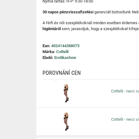
Nyitva tartás: H-P: 9:30-18:00
30 napos pénzvisszafizetési
garanciát biztosítunk Nek
A férfi és női szexjátékoknál minden esetben érdemes
higiéniáról
sem, javasoljuk, hogy a szexjátékokat kifeje
Ean:
4024144388073
Márka:
Cottelli
Eladó:
Erotikashow
POROVNÁNÍ CEN
Cottelli - necc 
Cottelli - necc 