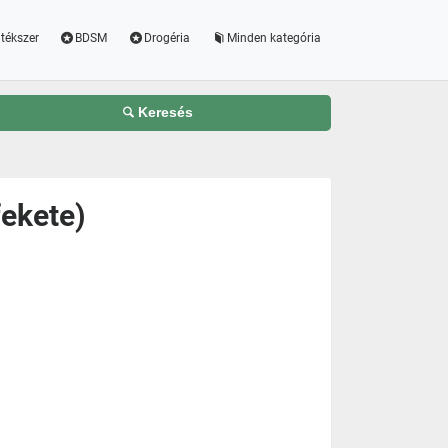
tékszer
BDSM
Drogéria
Minden kategória
Keresés
fekete)