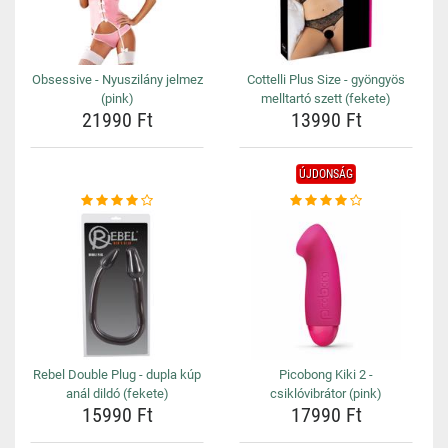
Obsessive - Nyuszilány jelmez
Cottelli Plus Size - gyöngyös
(pink)
melltartó szett (fekete)
21990 Ft
13990 Ft
ÚJDONSÁG
Rebel Double Plug - dupla kúp
Picobong Kiki 2 -
anál dildó (fekete)
csiklóvibrátor (pink)
15990 Ft
17990 Ft