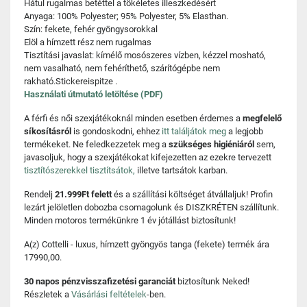
Hátul rugalmas betéttel a tökéletes illeszkedésért
Anyaga: 100% Polyester; 95% Polyester, 5% Elasthan.
Szín: fekete, fehér gyöngysorokkal
Elöl a hímzett rész nem rugalmas
Tisztítási javaslat: kímélő mosószeres vízben, kézzel mosható,
nem vasalható, nem fehéríthető, szárítógépbe nem
rakható.Stickereispitze .
Használati útmutató letöltése (PDF)
A férfi és női szexjátékoknál minden esetben érdemes a
megfelelő
síkosításról
is gondoskodni, ehhez
itt találjátok meg
a legjobb
termékeket. Ne feledkezzetek meg a
szükséges higiéniáról
sem,
javasoljuk, hogy a szexjátékokat kifejezetten az ezekre tervezett
tisztítószerekkel tisztítsátok,
illetve tartsátok karban.
Rendelj
21.999Ft felett
és a szállítási költséget átvállaljuk! Profin
lezárt jelöletlen dobozba csomagolunk és DISZKRÉTEN szállítunk.
Minden motoros termékünkre 1 év jótállást biztosítunk!
A(z) Cottelli - luxus, hímzett gyöngyös tanga (fekete) termék ára
17990,00.
30 napos pénzvisszafizetési garanciát
biztosítunk Neked!
Részletek a
Vásárlási feltételek
-ben.