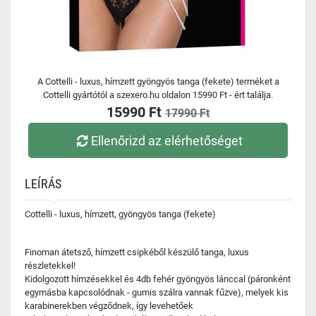
A Cottelli - luxus, hímzett gyöngyös tanga (fekete) terméket a
Cottelli gyártótól a szexero.hu oldalon 15990 Ft - ért találja.
15990 Ft
17990 Ft
Ellenőrizd az elérhetőséget
LEÍRÁS
Cottelli - luxus, hímzett, gyöngyös tanga (fekete)
Finoman átetsző, hímzett csipkéből készülő tanga, luxus
részletekkel!
Kidolgozott hímzésekkel és 4db fehér gyöngyös lánccal (páronként
egymásba kapcsolódnak - gumis szálra vannak fűzve), melyek kis
karabinerekben végződnek, így levehetőek