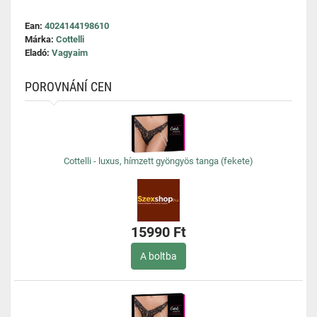
Ean:
4024144198610
Márka:
Cottelli
Eladó:
Vagyaim
POROVNÁNÍ CEN
Cottelli - luxus, hímzett gyöngyös tanga (fekete)
15990 Ft
A boltba