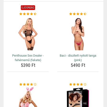
ÚJDONSÁG
Penthouse Sex Dealer -
Baci - díszített nyitott tanga
fehérnemű (fekete)
(pink)
5390 Ft
5490 Ft