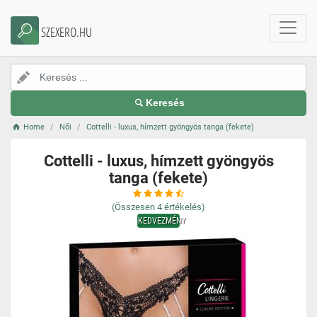
SZEXERO.HU
Keresés
Home
Női
Cottelli - luxus, hímzett gyöngyös tanga (fekete)
Cottelli - luxus, hímzett gyöngyös
tanga (fekete)
(Összesen
4
értékelés)
KEDVEZMÉNY