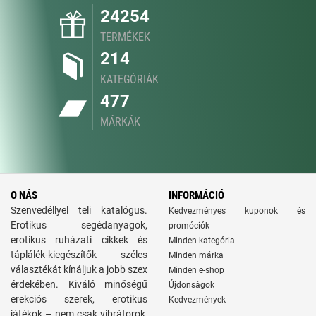
24254
TERMÉKEK
214
KATEGÓRIÁK
477
MÁRKÁK
O NÁS
INFORMÁCIÓ
Szenvedéllyel teli katalógus.
Kedvezményes kuponok és
Erotikus segédanyagok,
promóciók
erotikus ruházati cikkek és
Minden kategória
táplálék-kiegészítők széles
Minden márka
választékát kínáljuk a jobb szex
Minden e-shop
érdekében. Kiváló minőségű
Újdonságok
erekciós szerek, erotikus
Kedvezmények
játékok – nem csak vibrátorok,