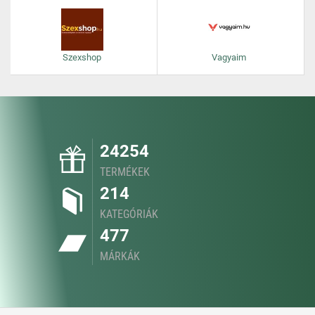
Szexshop
Vagyaim
24254
TERMÉKEK
214
KATEGÓRIÁK
477
MÁRKÁK