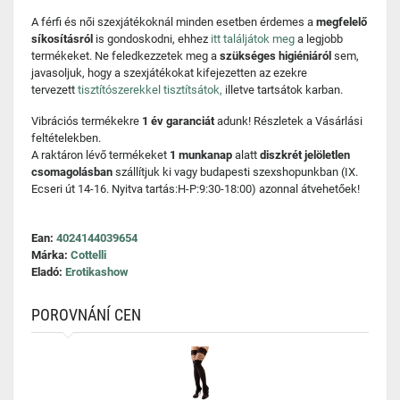
A férfi és női szexjátékoknál minden esetben érdemes a
megfelelő
síkosításról
is gondoskodni, ehhez
itt találjátok meg
a legjobb
termékeket. Ne feledkezzetek meg a
szükséges higiéniáról
sem,
javasoljuk, hogy a szexjátékokat kifejezetten az ezekre
tervezett
tisztítószerekkel tisztítsátok,
illetve tartsátok karban.
Vibrációs termékekre
1 év garanciát
adunk! Részletek a Vásárlási
feltételekben.
A raktáron lévő termékeket
1 munkanap
alatt
diszkrét jelöletlen
csomagolásban
szállítjuk ki vagy budapesti szexshopunkban (IX.
Ecseri út 14-16. Nyitva tartás:H-P:9:30-18:00) azonnal átvehetőek!
Ean:
4024144039654
Márka:
Cottelli
Eladó:
Erotikashow
POROVNÁNÍ CEN