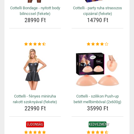
Cottelli Bondage - nyitott body
Cottelli - party ruha strasszos
bilinccsel (fekete)
cipzárral (fekete)
28990 Ft
14790 Ft
Cottelli - fényes miniruha
Cottelli - szilikon Push-up
rakott szoknyával (fekete)
betét mellbimbóval (2x600g)
22990 Ft
35990 Ft
ÚJDONSÁG
KEDVEZMÉNY