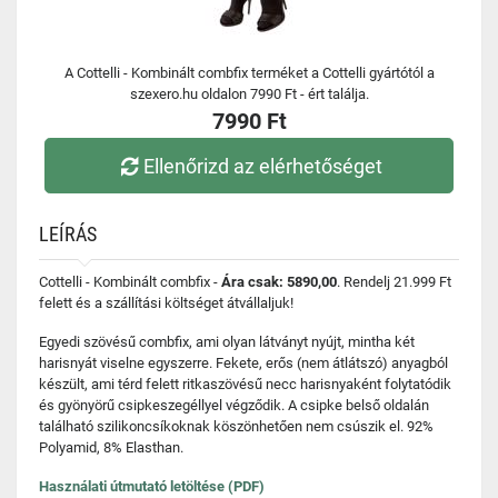
A Cottelli - Kombinált combfix terméket a Cottelli gyártótól a
szexero.hu oldalon 7990 Ft - ért találja.
7990 Ft
Ellenőrizd az elérhetőséget
LEÍRÁS
Cottelli - Kombinált combfix -
Ára csak: 5890,00
. Rendelj 21.999 Ft
felett és a szállítási költséget átvállaljuk!
Egyedi szövésű combfix, ami olyan látványt nyújt, mintha két
harisnyát viselne egyszerre. Fekete, erős (nem átlátszó) anyagból
készült, ami térd felett ritkaszövésű necc harisnyaként folytatódik
és gyönyörű csipkeszegéllyel végződik. A csipke belső oldalán
található szilikoncsíkoknak köszönhetően nem csúszik el. 92%
Polyamid, 8% Elasthan.
Használati útmutató letöltése (PDF)