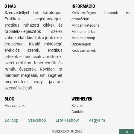
O NÁS
INFORMÁCIÓ
Szenvedéllyel teli katalógus.
Kedvezményes kuponok és
Erotikus segédanyagok,
promóciók
erotikus ruházati cikkek és
Minden kategória
táplálék-kiegészítők széles
Minden márka
választékát kínáljuk a jobb szex
Minden e-shop
érdekében. Kiváló minőségű
Újdonságok
erekciós szerek, erotikus
Kedvezmények
játékok – nem csak vibrátorok,
szexi erotikus fehérneműk és
ruhák, óvszerek. Röviden, itt
mindent megtalál, ami segíthet
megmenteni vagy javítani
szexuális életét.
BLOG
WEBHELYEK
Magazinunk
Rólunk
Cookies
Lolipop
Szexshop
Erotikashow
Vagyaim
©SZEXERO.HU 2026