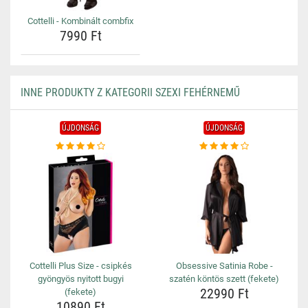
Cottelli - Kombinált combfix
7990 Ft
INNE PRODUKTY Z KATEGORII SZEXI FEHÉRNEMŰ
ÚJDONSÁG
ÚJDONSÁG
Cottelli Plus Size - csipkés
Obsessive Satinia Robe -
gyöngyös nyitott bugyi
szatén köntös szett (fekete)
22990 Ft
(fekete)
10890 Ft