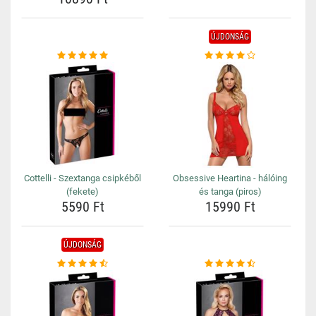
ÚJDONSÁG
Cottelli - Szextanga csipkéből
Obsessive Heartina - hálóing
(fekete)
és tanga (piros)
5590 Ft
15990 Ft
ÚJDONSÁG