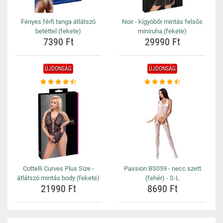
Fényes férfi tanga átlátszó
Noir - kígyóbőr mintás felsős
betéttel (fekete)
miniruha (fekete)
7390 Ft
29990 Ft
ÚJDONSÁG
ÚJDONSÁG
Cottelli Curves Plus Size -
Passion BS059 - necc szett
átlátszó mintás body (fekete)
(fehér) - S-L
21990 Ft
8690 Ft