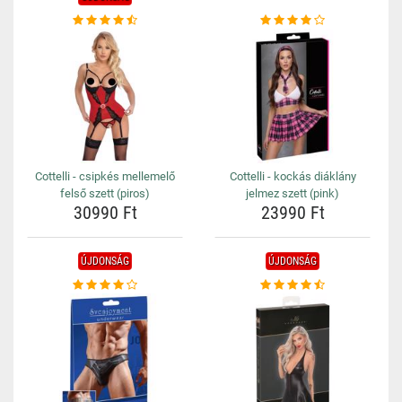
Cottelli - csipkés mellemelő
Cottelli - kockás diáklány
felső szett (piros)
jelmez szett (pink)
30990 Ft
23990 Ft
ÚJDONSÁG
ÚJDONSÁG