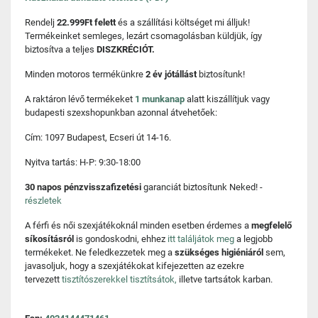
Rendelj
22.999Ft felett
és a szállítási költséget mi álljuk!
Termékeinket semleges, lezárt csomagolásban küldjük, így
biztosítva a teljes
DISZKRÉCIÓT.
Minden motoros termékünkre
2 év jótállást
biztosítunk!
A raktáron lévő termékeket
1 munkanap
alatt kiszállítjuk vagy
budapesti szexshopunkban azonnal átvehetőek:
Cím: 1097 Budapest, Ecseri út 14-16.
Nyitva tartás: H-P: 9:30-18:00
30 napos pénzvisszafizetési
garanciát biztosítunk Neked! -
részletek
A férfi és női szexjátékoknál minden esetben érdemes a
megfelelő
síkosításról
is gondoskodni, ehhez
itt találjátok meg
a legjobb
termékeket. Ne feledkezzetek meg a
szükséges higiéniáról
sem,
javasoljuk, hogy a szexjátékokat kifejezetten az ezekre
tervezett
tisztítószerekkel tisztítsátok,
illetve tartsátok karban.