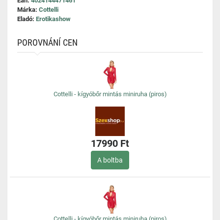
Ean:
4024144471461
Márka:
Cottelli
Eladó:
Erotikashow
POROVNÁNÍ CEN
Cottelli - kígyóbőr mintás miniruha (piros)
17990 Ft
A boltba
Cottelli - kígyóbőr mintás miniruha (piros)