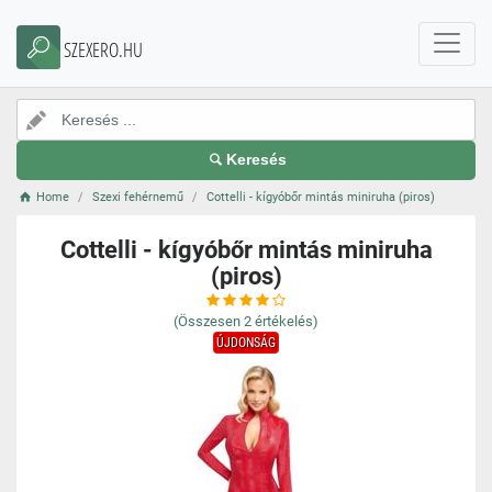
SZEXERO.HU
Keresés
Home
Szexi fehérnemű
Cottelli - kígyóbőr mintás miniruha (piros)
Cottelli - kígyóbőr mintás miniruha
(piros)
(Összesen
2
értékelés)
ÚJDONSÁG