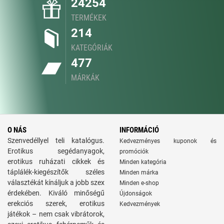
24254
TERMÉKEK
214
KATEGÓRIÁK
477
MÁRKÁK
O NÁS
INFORMÁCIÓ
Szenvedéllyel teli katalógus.
Kedvezményes kuponok és
Erotikus segédanyagok,
promóciók
erotikus ruházati cikkek és
Minden kategória
táplálék-kiegészítők széles
Minden márka
választékát kínáljuk a jobb szex
Minden e-shop
érdekében. Kiváló minőségű
Újdonságok
erekciós szerek, erotikus
Kedvezmények
játékok – nem csak vibrátorok,