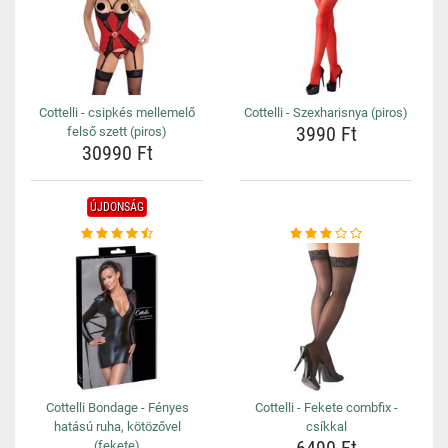
Cottelli - csipkés mellemelő
Cottelli - Szexharisnya (piros)
3990 Ft
felső szett (piros)
30990 Ft
ÚJDONSÁG
Cottelli Bondage - Fényes
Cottelli - Fekete combfix -
hatású ruha, kötözővel
csíkkal
(fekete)