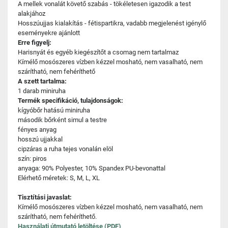
A mellek vonalát követő szabás - tökéletesen igazodik a test
alakjához
Hosszúujjas kialakítás - fétispartikra, vadabb megjelenést igénylő
eseményekre ajánlott
Erre figyelj:
Harisnyát és egyéb kiegészítőt a csomag nem tartalmaz
Kímélő mosószeres vízben kézzel mosható, nem vasalható, nem
szárítható, nem fehéríthető
A szett tartalma:
1 darab miniruha
Termék specifikáció, tulajdonságok:
kígyóbőr hatású miniruha
második bőrként simul a testre
fényes anyag
hosszú ujjakkal
cipzáras a ruha tejes vonalán elöl
szín: piros
anyaga: 90% Polyester, 10% Spandex PU-bevonattal
Elérhető méretek: S, M, L, XL
Tisztítási javaslat:
Kímélő mosószeres vízben kézzel mosható, nem vasalható, nem
szárítható, nem fehéríthető.
Használati útmutató letöltése (PDF)