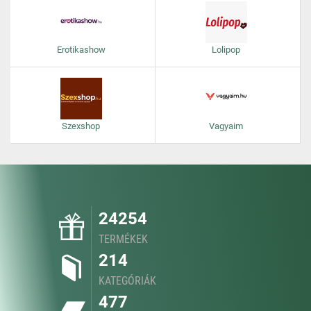
Erotikashow
Lolipop
Szexshop
Vagyaim
24254
TERMÉKEK
214
KATEGÓRIÁK
477