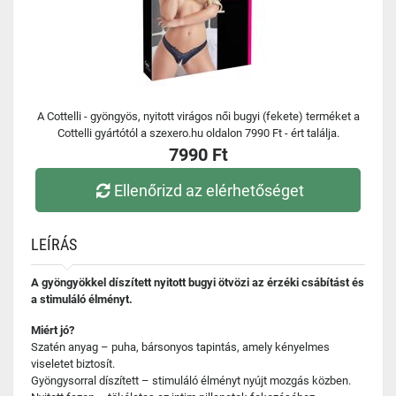
A Cottelli - gyöngyös, nyitott virágos női bugyi (fekete) terméket a
Cottelli gyártótól a szexero.hu oldalon 7990 Ft - ért találja.
7990 Ft
Ellenőrizd az elérhetőséget
LEÍRÁS
A gyöngyökkel díszített nyitott bugyi ötvözi az érzéki csábítást és
a stimuláló élményt.
Miért jó?
Szatén anyag – puha, bársonyos tapintás, amely kényelmes
viseletet biztosít.
Gyöngysorral díszített – stimuláló élményt nyújt mozgás közben.