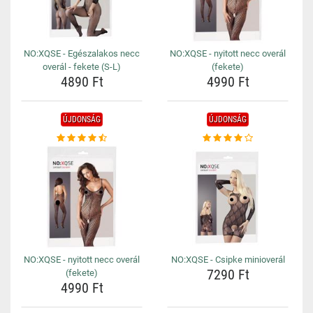
NO:XQSE - Egészalakos necc
NO:XQSE - nyitott necc overál
overál - fekete (S-L)
(fekete)
4890 Ft
4990 Ft
ÚJDONSÁG
ÚJDONSÁG
NO:XQSE - nyitott necc overál
NO:XQSE - Csipke minioverál
7290 Ft
(fekete)
4990 Ft