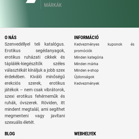
MÁRKÁK
O NÁS
INFORMÁCIÓ
Szenvedéllyel teli katalógus.
Kedvezményes kuponok és
Erotikus segédanyagok,
promóciók
erotikus ruházati cikkek és
Minden kategória
táplálék-kiegészítők széles
Minden márka
választékát kínáljuk a jobb szex
Minden e-shop
érdekében. Kiváló minőségű
Újdonságok
erekciós szerek, erotikus
Kedvezmények
játékok – nem csak vibrátorok,
szexi erotikus fehérneműk és
ruhák, óvszerek. Röviden, itt
mindent megtalál, ami segíthet
megmenteni vagy javítani
szexuális életét.
BLOG
WEBHELYEK