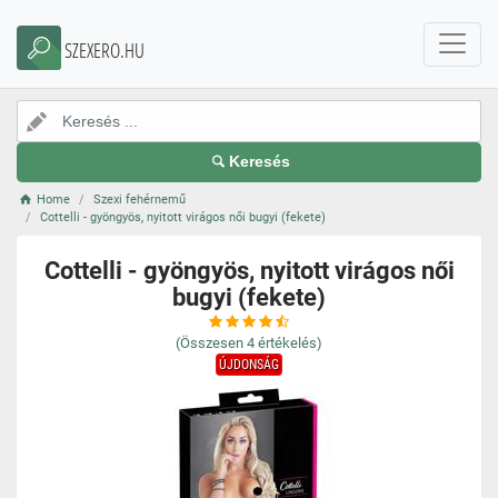
SZEXERO.HU
Keresés
Home
Szexi fehérnemű
Cottelli - gyöngyös, nyitott virágos női bugyi (fekete)
Cottelli - gyöngyös, nyitott virágos női
bugyi (fekete)
(Összesen
4
értékelés)
ÚJDONSÁG