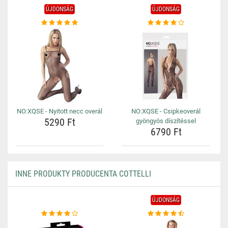
ÚJDONSÁG
ÚJDONSÁG
NO:XQSE - Nyitott necc overál
NO:XQSE - Csipkeoverál
5290 Ft
gyöngyös díszítéssel
6790 Ft
INNE PRODUKTY PRODUCENTA COTTELLI
ÚJDONSÁG