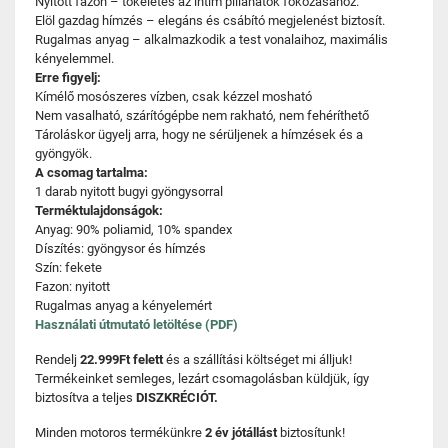
Nyitott fazon – tökéletes az intim pillanatok fokozásához.
Elöl gazdag hímzés – elegáns és csábító megjelenést biztosít.
Rugalmas anyag – alkalmazkodik a test vonalaihoz, maximális
kényelemmel.
Erre figyelj:
Kímélő mosószeres vízben, csak kézzel mosható
Nem vasalható, szárítógépbe nem rakható, nem fehéríthető
Tároláskor ügyelj arra, hogy ne sérüljenek a hímzések és a
gyöngyök.
A csomag tartalma:
1 darab nyitott bugyi gyöngysorral
Terméktulajdonságok:
Anyag: 90% poliamid, 10% spandex
Díszítés: gyöngysor és hímzés
Szín: fekete
Fazon: nyitott
Rugalmas anyag a kényelemért
Használati útmutató letöltése (PDF)
Rendelj
22.999Ft felett
és a szállítási költséget mi álljuk!
Termékeinket semleges, lezárt csomagolásban küldjük, így
biztosítva a teljes
DISZKRÉCIÓT.
Minden motoros termékünkre
2 év jótállást
biztosítunk!