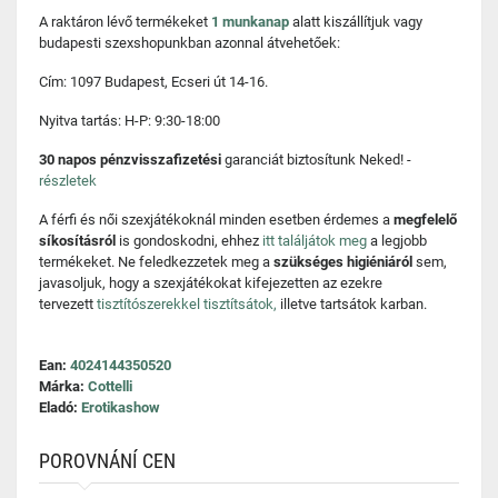
A raktáron lévő termékeket
1 munkanap
alatt kiszállítjuk vagy
budapesti szexshopunkban azonnal átvehetőek:
Cím: 1097 Budapest, Ecseri út 14-16.
Nyitva tartás: H-P: 9:30-18:00
30 napos pénzvisszafizetési
garanciát biztosítunk Neked! -
részletek
A férfi és női szexjátékoknál minden esetben érdemes a
megfelelő
síkosításról
is gondoskodni, ehhez
itt találjátok meg
a legjobb
termékeket. Ne feledkezzetek meg a
szükséges higiéniáról
sem,
javasoljuk, hogy a szexjátékokat kifejezetten az ezekre
tervezett
tisztítószerekkel tisztítsátok,
illetve tartsátok karban.
Ean:
4024144350520
Márka:
Cottelli
Eladó:
Erotikashow
POROVNÁNÍ CEN