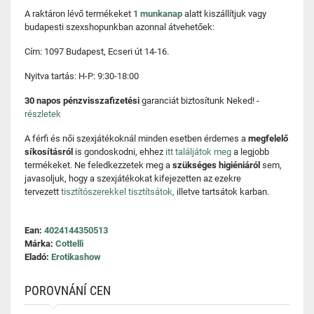
A raktáron lévő termékeket
1 munkanap
alatt kiszállítjuk vagy
budapesti szexshopunkban azonnal átvehetőek:
Cím: 1097 Budapest, Ecseri út 14-16.
Nyitva tartás: H-P: 9:30-18:00
30 napos pénzvisszafizetési
garanciát biztosítunk Neked! -
részletek
A férfi és női szexjátékoknál minden esetben érdemes a
megfelelő
síkosításról
is gondoskodni, ehhez
itt találjátok meg
a legjobb
termékeket. Ne feledkezzetek meg a
szükséges higiéniáról
sem,
javasoljuk, hogy a szexjátékokat kifejezetten az ezekre
tervezett
tisztítószerekkel tisztítsátok,
illetve tartsátok karban.
Ean:
4024144350513
Márka:
Cottelli
Eladó:
Erotikashow
POROVNÁNÍ CEN