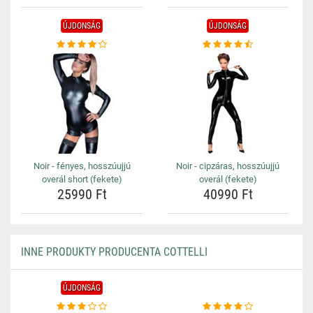
ÚJDONSÁG
ÚJDONSÁG
Noir - fényes, hosszúujjú
Noir - cipzáras, hosszúujjú
overál short (fekete)
overál (fekete)
25990 Ft
40990 Ft
INNE PRODUKTY PRODUCENTA COTTELLI
ÚJDONSÁG