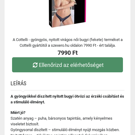
A Cottelli - gyöngyös, nyitott virágos női bugyi (fekete) terméket a
Cottelli gyártótól a szexero.hu oldalon 7990 Ft - ért találja.
7990 Ft
Ellenőrizd az elérhetőséget
LEÍRÁS
A gyöngyökkel díszített nyitott bugyi ötvözi az érzéki csábítást és
a stimuláló élményt.
Miért jó?
Szatén anyag – puha, bársonyos tapintás, amely kényelmes
viseletet biztosít.
Gyöngysorral díszített – stimuláló élményt nyújt mozgás közben.