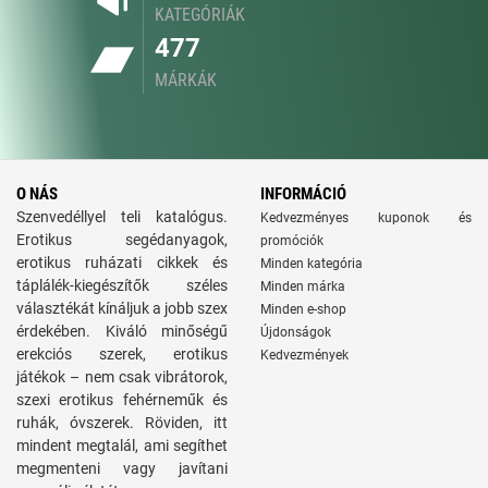
KATEGÓRIÁK
477
MÁRKÁK
O NÁS
INFORMÁCIÓ
Szenvedéllyel teli katalógus.
Kedvezményes kuponok és
Erotikus segédanyagok,
promóciók
erotikus ruházati cikkek és
Minden kategória
táplálék-kiegészítők széles
Minden márka
választékát kínáljuk a jobb szex
Minden e-shop
érdekében. Kiváló minőségű
Újdonságok
erekciós szerek, erotikus
Kedvezmények
játékok – nem csak vibrátorok,
szexi erotikus fehérneműk és
ruhák, óvszerek. Röviden, itt
mindent megtalál, ami segíthet
megmenteni vagy javítani