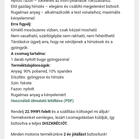
Nyitott fazon – tökéletes az intim pillanatok fokozásához.
Elöl gazdag hímzés – elegáns és csábító megjelenést biztosít.
Rugalmas anyag – alkalmazkodik a test vonalaihoz, maximális
kényelemmel.
Erre figyelj:
Kímélő mosószeres vízben, csak kézzel mosható
Nem vasalható, szárítógépbe nem rakható, nem fehéríthető
Tároláskor ügyelj arra, hogy ne sérüljenek a hímzések és a
gyöngyök.
A csomag tartalma:
1 darab nyitott bugyi gyöngysorral
Terméktulajdonságok:
Anyag: 90% poliamid, 10% spandex
Díszítés: gyöngysor és hímzés
Szín: fekete
Fazon: nyitott
Rugalmas anyag a kényelemért
Használati útmutató letöltése (PDF)
Rendelj
22.999Ft felett
és a szállítási költséget mi álljuk!
Termékeinket semleges, lezárt csomagolásban küldjük, így
biztosítva a teljes
DISZKRÉCIÓT.
Minden motoros termékünkre
2 év jótállást
biztosítunk!