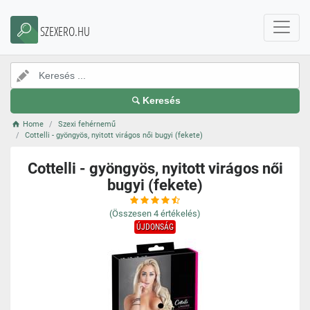
SZEXERO.HU
Keresés
Home
Szexi fehérnemű
Cottelli - gyöngyös, nyitott virágos női bugyi (fekete)
Cottelli - gyöngyös, nyitott virágos női
bugyi (fekete)
(Összesen
4
értékelés)
ÚJDONSÁG