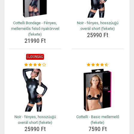
Cottelli Bondage - Fényes,
Noir - fényes, hosszúujjú
mellemelős felső nyakörvvel
overál short (fekete)
25990 Ft
(fekete)
21990 Ft
ÚJDONSÁG
Noir - fényes, hosszúujjú
Cottelli - Basic mellemelő
overál short (fekete)
(fekete)
25990 Ft
7590 Ft