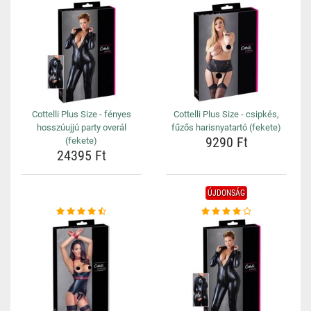
Cottelli Plus Size - fényes
Cottelli Plus Size - csipkés,
hosszúujjú party overál
fűzős harisnyatartó (fekete)
9290 Ft
(fekete)
24395 Ft
ÚJDONSÁG