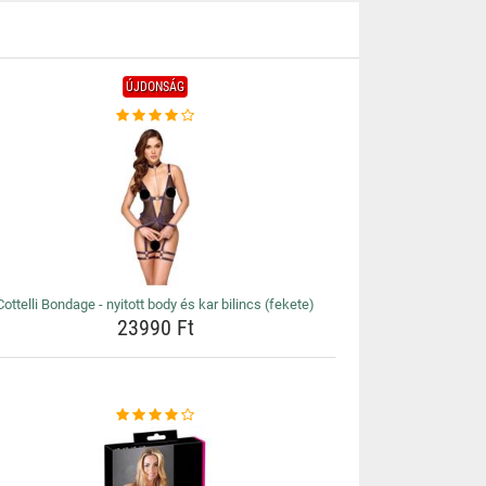
ÚJDONSÁG
Cottelli Bondage - nyitott body és kar bilincs (fekete)
23990 Ft