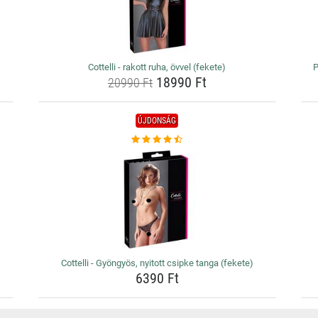
Cottelli - rakott ruha, övvel (fekete)
P
18990 Ft
20990 Ft
ÚJDONSÁG
Cottelli - Gyöngyös, nyitott csipke tanga (fekete)
6390 Ft