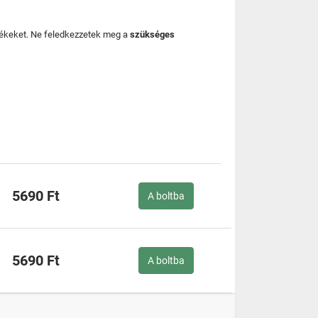
mékeket. Ne feledkezzetek meg a
szükséges
5690 Ft
A boltba
5690 Ft
A boltba