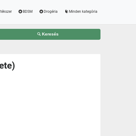
tékszer
BDSM
Drogéria
Minden kategória
Keresés
ete)