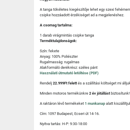
A tanga tökéletes kiegészítője lehet egy szexi fehérnem
csipke hozzáadott érzékiséget ad a megjelenéshez.
A csomag tartalma:
1 darab virágmintás csipke tanga
Terméktulajdonságok:
Szín: fekete
Anyag: 100% Poliészter
Rugalmasság: rugalmas
Alakformáló derékrész: széles pánt
Használati útmutató letöltése (PDF)
Rendelj
22.999Ft felett
és a szállítási költséget mi áll
Minden motoros termékünkre
2 év jótállást
biztosítunk!
A raktáron lévő termékeket
1 munkanap
alatt kiszállí
Cím: 1097 Budapest, Ecseri út 14-16.
Nyitva tartás: H-P: 9:30-18:00