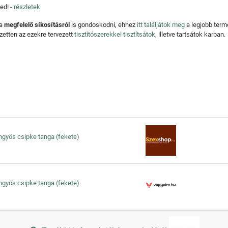
ed! -
részletek
 a
megfelelő síkosításról
is gondoskodni, ehhez
itt találjátok meg
a legjobb ter
zetten az ezekre tervezett
tisztítószerekkel tisztítsátok,
illetve tartsátok karban.
öngyös csipke tanga (fekete)
öngyös csipke tanga (fekete)