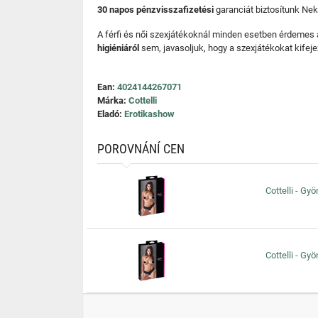
30 napos pénzvisszafizetési
garanciát biztosítunk Nek
A férfi és női szexjátékoknál minden esetben érdemes
higiéniáról
sem, javasoljuk, hogy a szexjátékokat kifeje
Ean:
4024144267071
Márka:
Cottelli
Eladó:
Erotikashow
POROVNÁNÍ CEN
Cottelli - Gy
Cottelli - Gy