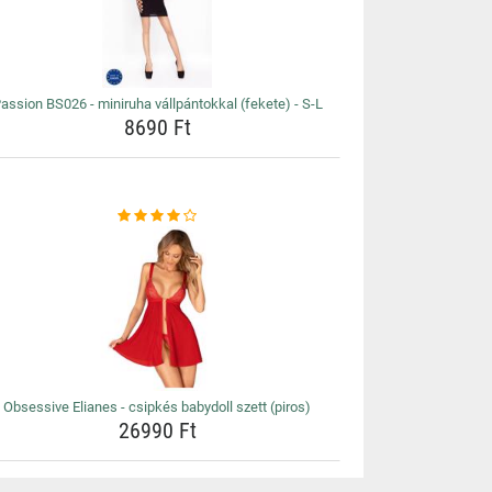
assion BS026 - miniruha vállpántokkal (fekete) - S-L
8690 Ft
Obsessive Elianes - csipkés babydoll szett (piros)
26990 Ft