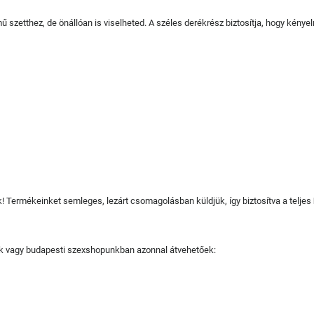
ű szetthez, de önállóan is viselheted. A széles derékrész biztosítja, hogy kény
juk! Termékeinket semleges, lezárt csomagolásban küldjük, így biztosítva a teljes
tjuk vagy budapesti szexshopunkban azonnal átvehetőek: