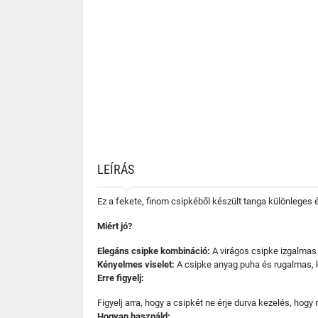
LEÍRÁS
Ez a fekete, finom csipkéből készült tanga különleges 
Miért jó?
Elegáns csipke kombináció:
A virágos csipke izgalmas 
Kényelmes viselet:
A csipke anyag puha és rugalmas, k
Erre figyelj:
Figyelj arra, hogy a csipkét ne érje durva kezelés, hog
Hogyan használd: