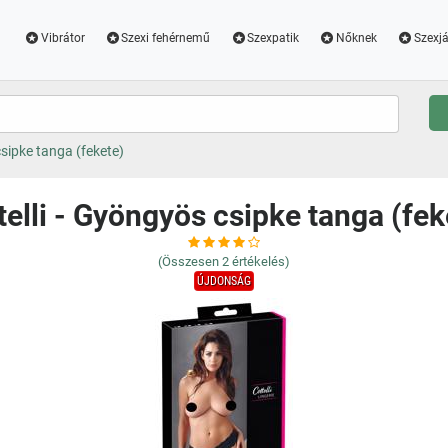
Vibrátor
Szexi fehérnemű
Szexpatik
Nőknek
Szexjá
csipke tanga (fekete)
telli - Gyöngyös csipke tanga (fek
(Összesen
2
értékelés)
ÚJDONSÁG