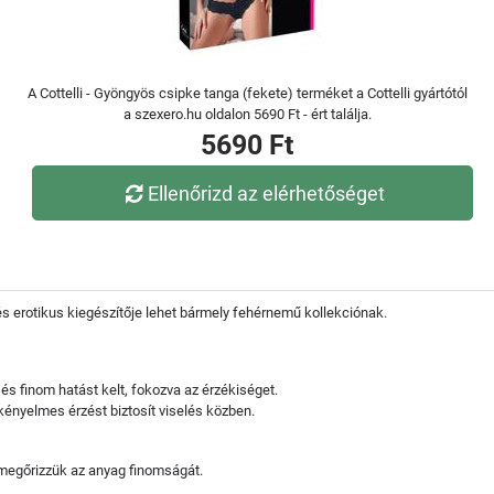
A Cottelli - Gyöngyös csipke tanga (fekete) terméket a Cottelli gyártótól
a szexero.hu oldalon 5690 Ft - ért találja.
5690 Ft
Ellenőrizd az elérhetőséget
és erotikus kiegészítője lehet bármely fehérnemű kollekciónak.
és finom hatást kelt, fokozva az érzékiséget.
ényelmes érzést biztosít viselés közben.
y megőrizzük az anyag finomságát.