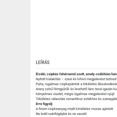
LEÍRÁS
Érzéki, csipkés fehérnemű szett, amely csábítóan hang
Nyitott kialakítás – szexi és kihívó megjelenést biztosít
Puha, rugalmas csipkepántok a tökéletes illeszkedésér
Arany színű fémgyűrűk és levehető lánc teszi igazán k
Kényelmes viselet, mégis izgalmas megjelenést nyújt
Tökéletes választás romantikus estékhez és szerepjá
Erre figyelj:
A finom csipkeanyag miatt kíméletes mosás ajánlott
Ne tedd szárítógépbe és ne vasald