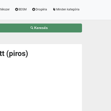
tékszer
BDSM
Drogéria
Minden kategória
Keresés
tt (piros)