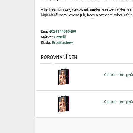
A férfi és női szexjátékoknál minden esetben érdemes
higiéniáról
sem, javasoljuk, hogy a szexjátékokat kifeje
Ean:
4024144380480
Márka:
Cottelli
Eladó:
Erotikashow
POROVNÁNÍ CEN
Cottelli - fém gyűr
Cottelli - fém gyűr