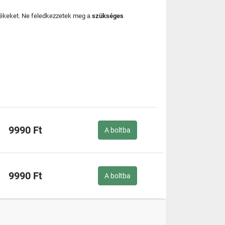
mékeket. Ne feledkezzetek meg a
szükséges
9990 Ft
A boltba
9990 Ft
A boltba