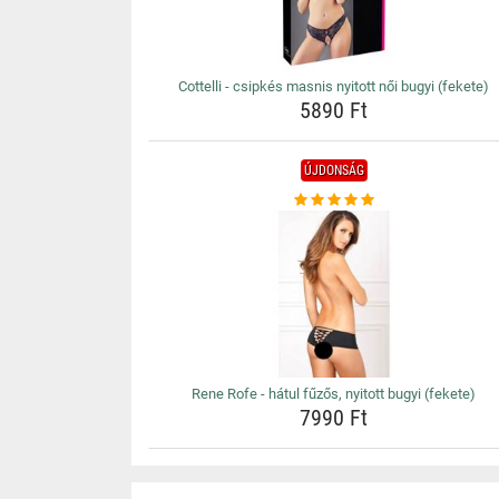
Cottelli - csipkés masnis nyitott női bugyi (fekete)
5890 Ft
ÚJDONSÁG
Rene Rofe - hátul fűzős, nyitott bugyi (fekete)
7990 Ft