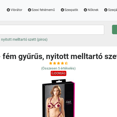
Vibrátor
Szexi fehérnemű
Szexpatik
Nőknek
Szexjá
 nyitott melltartó szett (piros)
- fém gyűrűs, nyitott melltartó sze
(Összesen
5
értékelés)
ÚJDONSÁG