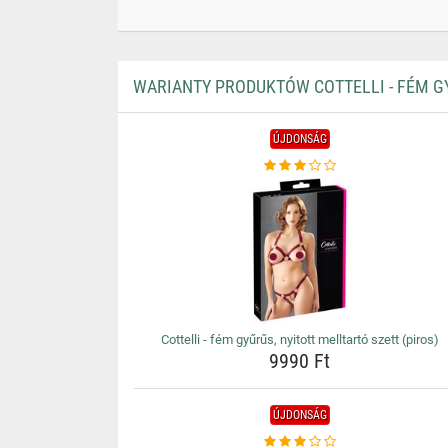
WARIANTY PRODUKTÓW COTTELLI - FÉM GY
ÚJDONSÁG
Cottelli - fém gyűrűs, nyitott melltartó szett (piros)
9990 Ft
ÚJDONSÁG