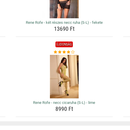
Rene Rofe - két részes necc ruha (S-L) - fekete
13690 Ft
ÚJDONSÁG
Rene Rofe - necc cicaruha (S-L) - lime
8990 Ft