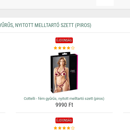
ŰRŰS, NYITOTT MELLTARTÓ SZETT (PIROS)
ÚJDONSÁG
Cottelli - fém gyűrűs, nyitott melltartó szett (piros)
9990 Ft
ÚJDONSÁG