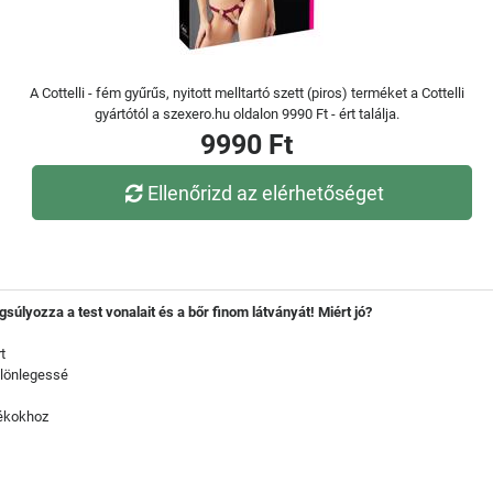
A Cottelli - fém gyűrűs, nyitott melltartó szett (piros) terméket a Cottelli
gyártótól a szexero.hu oldalon 9990 Ft - ért találja.
9990 Ft
Ellenőrizd az elérhetőséget
súlyozza a test vonalait és a bőr finom látványát!
Miért jó?
t
ülönlegessé
tékokhoz