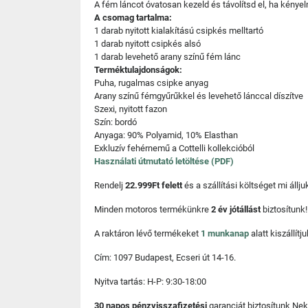
A fém láncot óvatosan kezeld és távolítsd el, ha kénye
A csomag tartalma:
1 darab nyitott kialakítású csipkés melltartó
1 darab nyitott csipkés alsó
1 darab levehető arany színű fém lánc
Terméktulajdonságok:
Puha, rugalmas csipke anyag
Arany színű fémgyűrűkkel és levehető lánccal díszítve
Szexi, nyitott fazon
Szín: bordó
Anyaga: 90% Polyamid, 10% Elasthan
Exkluzív fehérnemű a Cottelli kollekcióból
Használati útmutató letöltése (PDF)
Rendelj
22.999Ft felett
és a szállítási költséget mi áll
Minden motoros termékünkre
2 év jótállást
biztosítunk!
A raktáron lévő termékeket
1 munkanap
alatt kiszállí
Cím: 1097 Budapest, Ecseri út 14-16.
Nyitva tartás: H-P: 9:30-18:00
30 napos pénzvisszafizetési
garanciát biztosítunk Nek