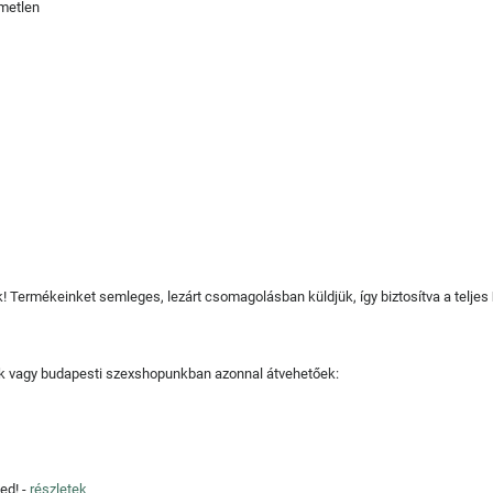
lmetlen
juk! Termékeinket semleges, lezárt csomagolásban küldjük, így biztosítva a teljes
tjuk vagy budapesti szexshopunkban azonnal átvehetőek:
ed! -
részletek