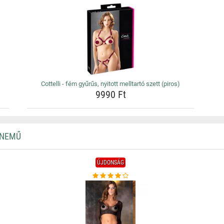
Cottelli - fém gyűrűs, nyitott melltartó szett (piros)
9990 Ft
RNEMŰ
ÚJDONSÁG