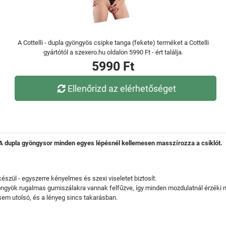
A Cottelli - dupla gyöngyös csipke tanga (fekete) terméket a Cottelli
gyártótól a szexero.hu oldalon 5990 Ft - ért találja.
5990 Ft
Ellenőrizd az elérhetőséget
 A dupla gyöngysor minden egyes lépésnél kellemesen masszírozza a csiklót.
szül - egyszerre kényelmes és szexi viseletet biztosít.
ngyök rugalmas gumiszálakra vannak felfűzve, így minden mozdulatnál érzéki 
y sem utolsó, és a lényeg sincs takarásban.