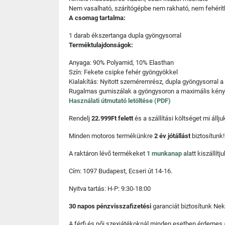
Nem vasalható, szárítógépbe nem rakható, nem fehérít
A csomag tartalma:
1 darab ékszertanga dupla gyöngysorral
Terméktulajdonságok:
Anyaga: 90% Polyamid, 10% Elasthan
Szín: Fekete csipke fehér gyöngyökkel
Kialakítás: Nyitott szeméremrész, dupla gyöngysorral a 
Rugalmas gumiszálak a gyöngysoron a maximális kény
Használati útmutató letöltése (PDF)
Rendelj
22.999Ft felett
és a szállítási költséget mi áll
Minden motoros termékünkre
2 év jótállást
biztosítunk!
A raktáron lévő termékeket
1 munkanap
alatt kiszállí
Cím: 1097 Budapest, Ecseri út 14-16.
Nyitva tartás: H-P: 9:30-18:00
30 napos pénzvisszafizetési
garanciát biztosítunk Nek
A férfi és női szexjátékoknál minden esetben érdemes