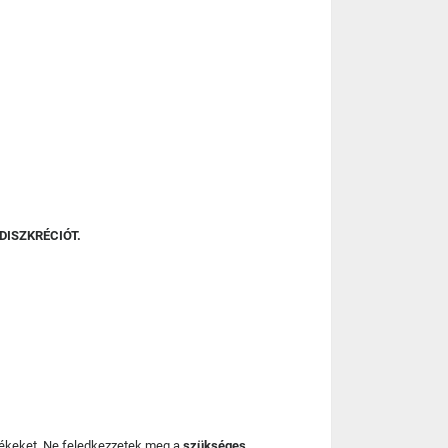
DISZKRÉCIÓT.
mékeket. Ne feledkezzetek meg a
szükséges