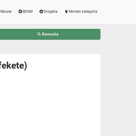
tékszer
BDSM
Drogéria
Minden kategória
Keresés
fekete)