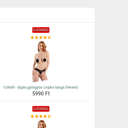
ÚJDONSÁG
Cottelli - dupla gyöngyös csipke tanga (fekete)
5990 Ft
ÚJDONSÁG