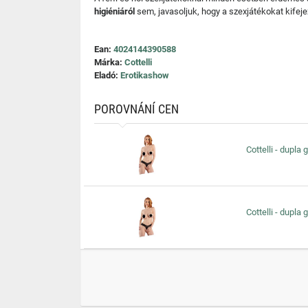
higiéniáról
sem, javasoljuk, hogy a szexjátékokat kifeje
Ean:
4024144390588
Márka:
Cottelli
Eladó:
Erotikashow
POROVNÁNÍ CEN
Cottelli - dupla
Cottelli - dupla