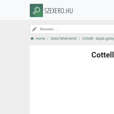
SZEXERO.HU
Home
Szexi fehérnemű
Cottelli - dupla gyö
Cottel