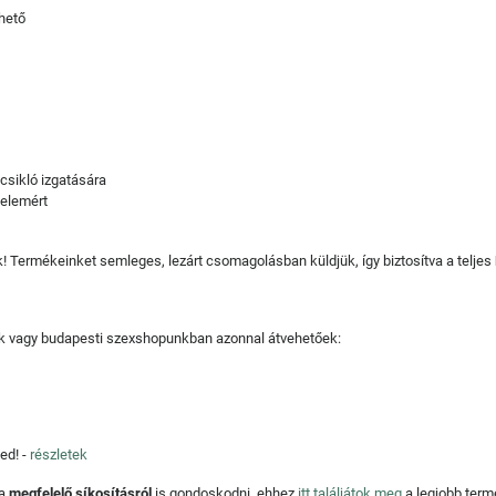
hető
csikló izgatására
elemért
juk! Termékeinket semleges, lezárt csomagolásban küldjük, így biztosítva a teljes
tjuk vagy budapesti szexshopunkban azonnal átvehetőek:
ed! -
részletek
 a
megfelelő síkosításról
is gondoskodni, ehhez
itt találjátok meg
a legjobb ter