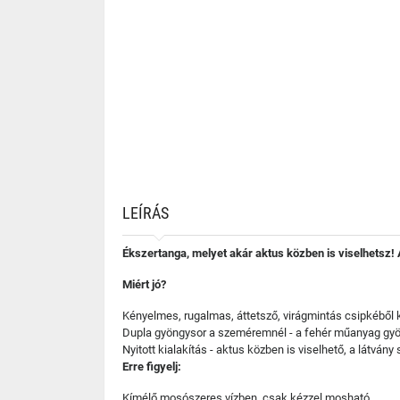
LEÍRÁS
Ékszertanga, melyet akár aktus közben is viselhetsz!
Miért jó?
Kényelmes, rugalmas, áttetsző, virágmintás csipkéből ké
Dupla gyöngysor a szeméremnél - a fehér műanyag gyö
Nyitott kialakítás - aktus közben is viselhető, a látván
Erre figyelj:
Kímélő mosószeres vízben, csak kézzel mosható