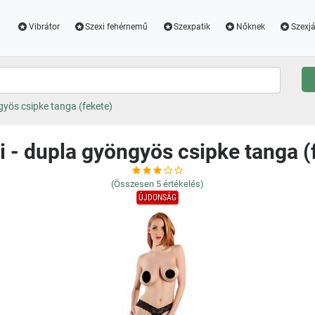
Vibrátor
Szexi fehérnemű
Szexpatik
Nőknek
Szexjá
ngyös csipke tanga (fekete)
li - dupla gyöngyös csipke tanga (
(Összesen
5
értékelés)
ÚJDONSÁG