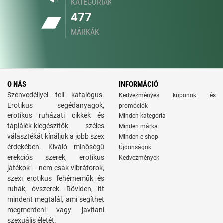
KATEGÓRIÁK
477
MÁRKÁK
O NÁS
INFORMÁCIÓ
Szenvedéllyel teli katalógus.
Kedvezményes kuponok és
Erotikus segédanyagok,
promóciók
erotikus ruházati cikkek és
Minden kategória
táplálék-kiegészítők széles
Minden márka
választékát kínáljuk a jobb szex
Minden e-shop
érdekében. Kiváló minőségű
Újdonságok
erekciós szerek, erotikus
Kedvezmények
játékok – nem csak vibrátorok,
szexi erotikus fehérneműk és
ruhák, óvszerek. Röviden, itt
mindent megtalál, ami segíthet
megmenteni vagy javítani
szexuális életét.