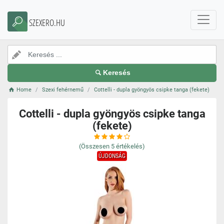
SZEXERO.HU
Keresés
Home
Szexi fehérnemű
Cottelli - dupla gyöngyös csipke tanga (fekete)
Cottelli - dupla gyöngyös csipke tanga
(fekete)
(Összesen
5
értékelés)
ÚJDONSÁG