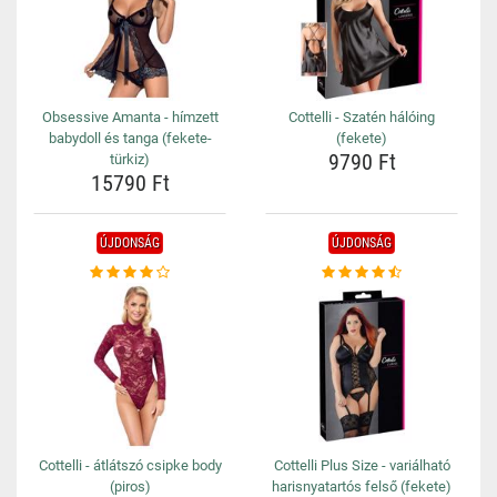
Obsessive Amanta - hímzett
Cottelli - Szatén hálóing
babydoll és tanga (fekete-
(fekete)
9790 Ft
türkiz)
15790 Ft
ÚJDONSÁG
ÚJDONSÁG
Cottelli - átlátszó csipke body
Cottelli Plus Size - variálható
(piros)
harisnyatartós felső (fekete)