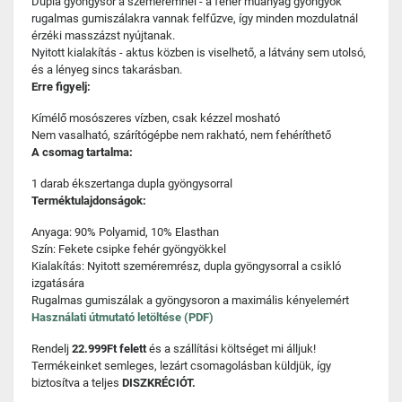
Dupla gyöngysor a szeméremnél - a fehér műanyag gyöngyök
rugalmas gumiszálakra vannak felfűzve, így minden mozdulatnál
érzéki masszázst nyújtanak.
Nyitott kialakítás - aktus közben is viselhető, a látvány sem utolsó,
és a lényeg sincs takarásban.
Erre figyelj:
Kímélő mosószeres vízben, csak kézzel mosható
Nem vasalható, szárítógépbe nem rakható, nem fehéríthető
A csomag tartalma:
1 darab ékszertanga dupla gyöngysorral
Terméktulajdonságok:
Anyaga: 90% Polyamid, 10% Elasthan
Szín: Fekete csipke fehér gyöngyökkel
Kialakítás: Nyitott szeméremrész, dupla gyöngysorral a csikló
izgatására
Rugalmas gumiszálak a gyöngysoron a maximális kényelemért
Használati útmutató letöltése (PDF)
Rendelj
22.999Ft felett
és a szállítási költséget mi álljuk!
Termékeinket semleges, lezárt csomagolásban küldjük, így
biztosítva a teljes
DISZKRÉCIÓT.