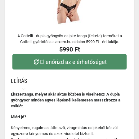
A Cottelli - dupla gyöngyös csipke tanga (fekete) terméket a
Cottelli gyártótól a szexero.hu oldalon 5990 Ft - ért találja.
5990 Ft
Ellenőrizd az elérhetőséget
LEÍRÁS
Ékszertanga, melyet akár aktus közben is viselhetsz! A dupla
gyöngysor minden egyes lépésnél kellemesen masszírozza a
csiklót.
Miért jó?
Kényelmes, rugalmas, áttetsző, virágmintás csipkéből készül -
egyszerre kényelmes és szexi viseletet biztosít.