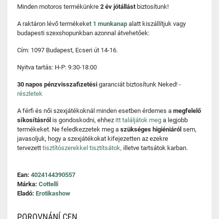
Minden motoros termékünkre
2 év jótállást
biztosítunk!
A raktáron lévő termékeket
1 munkanap
alatt kiszállítjuk vagy
budapesti szexshopunkban azonnal átvehetőek:
Cím: 1097 Budapest, Ecseri út 14-16.
Nyitva tartás: H-P: 9:30-18:00
30 napos pénzvisszafizetési
garanciát biztosítunk Neked! -
részletek
A férfi és női szexjátékoknál minden esetben érdemes a
megfelelő
síkosításról
is gondoskodni, ehhez
itt találjátok meg
a legjobb
termékeket. Ne feledkezzetek meg a
szükséges higiéniáról
sem,
javasoljuk, hogy a szexjátékokat kifejezetten az ezekre
tervezett
tisztítószerekkel tisztítsátok,
illetve tartsátok karban.
Ean:
4024144390557
Márka:
Cottelli
Eladó:
Erotikashow
POROVNÁNÍ CEN