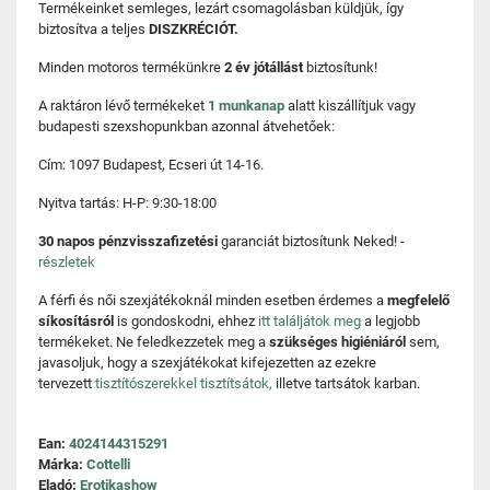
Termékeinket semleges, lezárt csomagolásban küldjük, így
biztosítva a teljes
DISZKRÉCIÓT.
Minden motoros termékünkre
2 év jótállást
biztosítunk!
A raktáron lévő termékeket
1 munkanap
alatt kiszállítjuk vagy
budapesti szexshopunkban azonnal átvehetőek:
Cím: 1097 Budapest, Ecseri út 14-16.
Nyitva tartás: H-P: 9:30-18:00
30 napos pénzvisszafizetési
garanciát biztosítunk Neked! -
részletek
A férfi és női szexjátékoknál minden esetben érdemes a
megfelelő
síkosításról
is gondoskodni, ehhez
itt találjátok meg
a legjobb
termékeket. Ne feledkezzetek meg a
szükséges higiéniáról
sem,
javasoljuk, hogy a szexjátékokat kifejezetten az ezekre
tervezett
tisztítószerekkel tisztítsátok,
illetve tartsátok karban.
Ean:
4024144315291
Márka:
Cottelli
Eladó:
Erotikashow