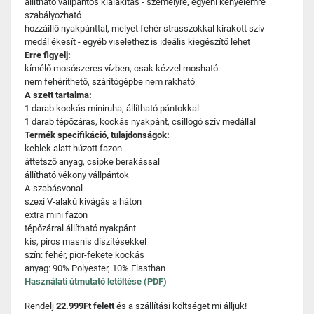
állítható vállpántos kialakítás - személyre, egyéni kényelemre
szabályozható
hozzáillő nyakpánttal, melyet fehér strasszokkal kirakott szív
medál ékesít - egyéb viselethez is ideális kiegészítő lehet
Erre figyelj:
kímélő mosószeres vízben, csak kézzel mosható
nem fehéríthető, szárítógépbe nem rakható
A szett tartalma:
1 darab kockás miniruha, állítható pántokkal
1 darab tépőzáras, kockás nyakpánt, csillogó szív medállal
Termék specifikáció, tulajdonságok:
keblek alatt húzott fazon
áttetsző anyag, csipke berakással
állítható vékony vállpántok
A-szabásvonal
szexi V-alakú kivágás a háton
extra mini fazon
tépőzárral állítható nyakpánt
kis, piros masnis díszítésekkel
szín: fehér, pior-fekete kockás
anyag: 90% Polyester, 10% Elasthan
Használati útmutató letöltése (PDF)
Rendelj
22.999Ft felett
és a szállítási költséget mi álljuk!