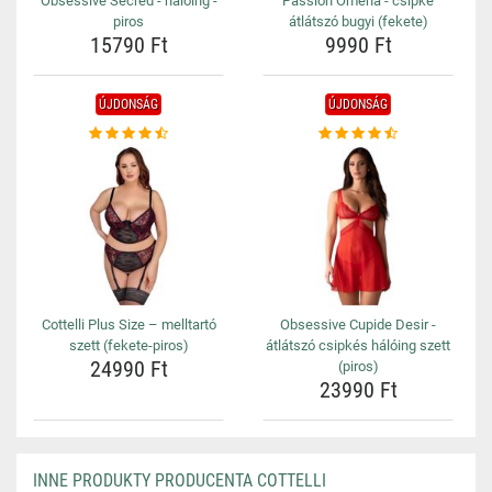
Obsessive Secred - hálóing -
Passion Omena - csipke
piros
átlátszó bugyi (fekete)
15790 Ft
9990 Ft
ÚJDONSÁG
ÚJDONSÁG
Cottelli Plus Size – melltartó
Obsessive Cupide Desir -
szett (fekete-piros)
átlátszó csipkés hálóing szett
24990 Ft
(piros)
23990 Ft
INNE PRODUKTY PRODUCENTA COTTELLI