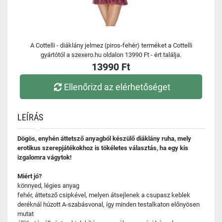
A Cottelli - diáklány jelmez (piros-fehér) terméket a Cottelli
gyártótól a szexero.hu oldalon 13990 Ft - ért találja.
13990 Ft
Ellenőrizd az elérhetőséget
LEÍRÁS
Dögös, enyhén áttetsző anyagból készülő diáklány ruha, mely
erotikus szerepjátékokhoz is tökéletes választás, ha egy kis
izgalomra vágytok!
Miért jó?
könnyed, légies anyag
fehér, áttetsző csipkével, melyen átsejlenek a csupasz keblek
deréknál húzott A-szabásvonal, így minden testalkaton előnyösen
mutat