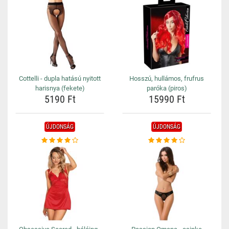
Cottelli - dupla hatású nyitott
Hosszú, hullámos, frufrus
harisnya (fekete)
paróka (piros)
5190 Ft
15990 Ft
ÚJDONSÁG
ÚJDONSÁG