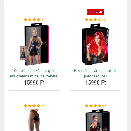
ÚJDONSÁG
Cottelli - csipkés, fényes
Hosszú, hullámos, frufrus
nyakpántos miniruha (fekete)
paróka (piros)
15990 Ft
15990 Ft