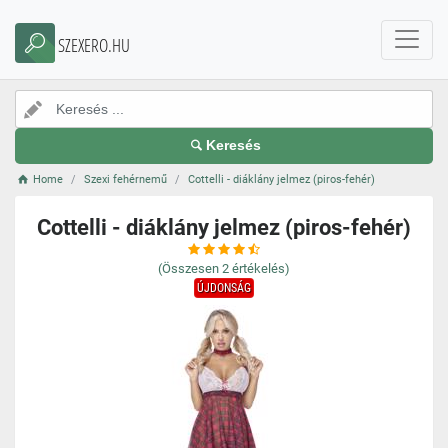
SZEXERO.HU
Keresés
Home
Szexi fehérnemű
Cottelli - diáklány jelmez (piros-fehér)
Cottelli - diáklány jelmez (piros-fehér)
(Összesen
2
értékelés)
ÚJDONSÁG