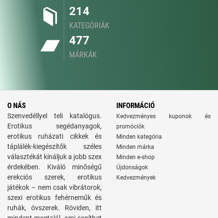
214
KATEGÓRIÁK
477
MÁRKÁK
O NÁS
INFORMÁCIÓ
Szenvedéllyel teli katalógus.
Kedvezményes kuponok és
Erotikus segédanyagok,
promóciók
erotikus ruházati cikkek és
Minden kategória
táplálék-kiegészítők széles
Minden márka
választékát kínáljuk a jobb szex
Minden e-shop
érdekében. Kiváló minőségű
Újdonságok
erekciós szerek, erotikus
Kedvezmények
játékok – nem csak vibrátorok,
szexi erotikus fehérneműk és
ruhák, óvszerek. Röviden, itt