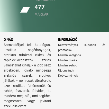
477
MÁRKÁK
O NÁS
INFORMÁCIÓ
Szenvedéllyel teli katalógus.
Kedvezményes kuponok és
Erotikus segédanyagok,
promóciók
erotikus ruházati cikkek és
Minden kategória
táplálék-kiegészítők széles
Minden márka
választékát kínáljuk a jobb szex
Minden e-shop
érdekében. Kiváló minőségű
Újdonságok
erekciós szerek, erotikus
Kedvezmények
játékok – nem csak vibrátorok,
szexi erotikus fehérneműk és
ruhák, óvszerek. Röviden, itt
mindent megtalál, ami segíthet
megmenteni vagy javítani
szexuális életét.