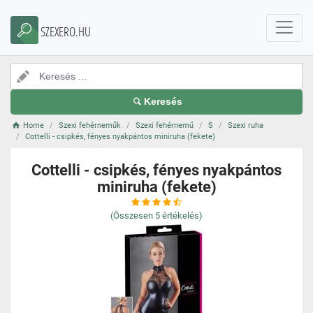
SZEXERO.HU
Keresés
Home
Szexi fehérneműk
Szexi fehérnemű
S
Szexi ruha
Cottelli - csipkés, fényes nyakpántos miniruha (fekete)
Cottelli - csipkés, fényes nyakpántos
miniruha (fekete)
(Összesen
5
értékelés)