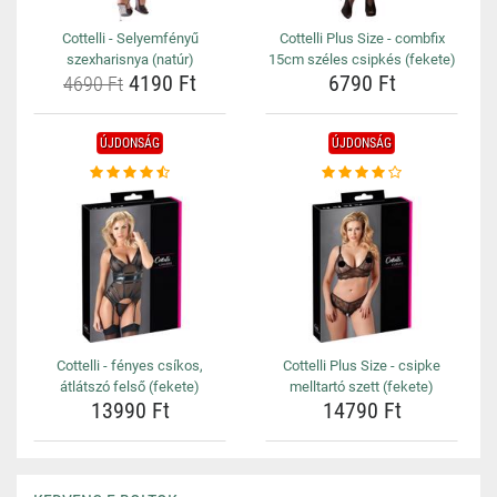
Cottelli - Selyemfényű
Cottelli Plus Size - combfix
szexharisnya (natúr)
15cm széles csipkés (fekete)
4190 Ft
6790 Ft
4690 Ft
ÚJDONSÁG
ÚJDONSÁG
Cottelli - fényes csíkos,
Cottelli Plus Size - csipke
átlátszó felső (fekete)
melltartó szett (fekete)
13990 Ft
14790 Ft