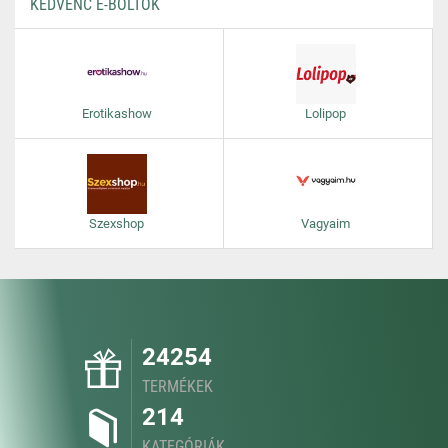
KEDVENC E-BOLTOK
Erotikashow
Lolipop
Szexshop
Vagyaim
24254
TERMÉKEK
214
KATEGÓRIÁK