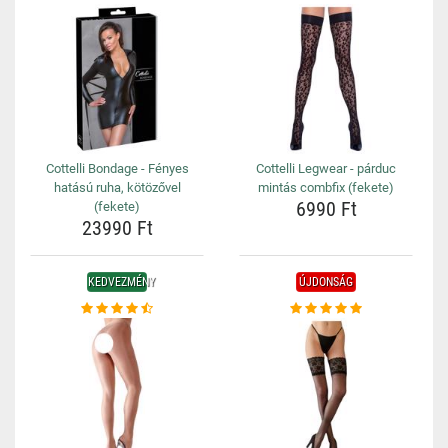
Cottelli Bondage - Fényes
Cottelli Legwear - párduc
hatású ruha, kötözővel
mintás combfix (fekete)
6990 Ft
(fekete)
23990 Ft
KEDVEZMÉNY
ÚJDONSÁG