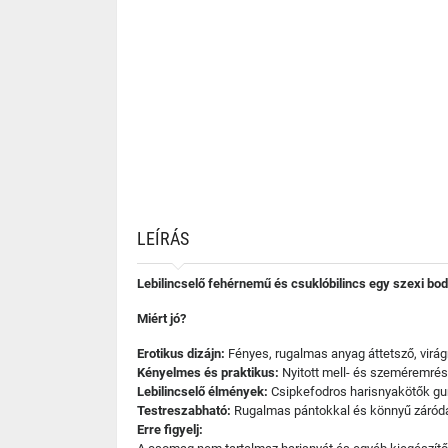
LEÍRÁS
Lebilincselő fehérnemű és csuklóbilincs egy szexi bod
Miért jó?
Erotikus dizájn:
Fényes, rugalmas anyag áttetsző, virág
Kényelmes és praktikus:
Nyitott mell- és szeméremrész
Lebilincselő élmények:
Csipkefodros harisnyakötők gum
Testreszabható:
Rugalmas pántokkal és könnyű záródá
Erre figyelj: