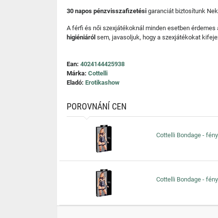
30 napos pénzvisszafizetési
garanciát biztosítunk Nek
A férfi és női szexjátékoknál minden esetben érdemes
higiéniáról
sem, javasoljuk, hogy a szexjátékokat kifeje
Ean:
4024144425938
Márka:
Cottelli
Eladó:
Erotikashow
POROVNÁNÍ CEN
Cottelli Bondage - fény
Cottelli Bondage - fény