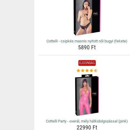
Cottelli - csipkés masnis nyitott női bugyi (fekete)
5890 Ft
ÚJDONSÁG
Cottelli Party - overál, mély hátkidolgozással (pink)
22990 Ft