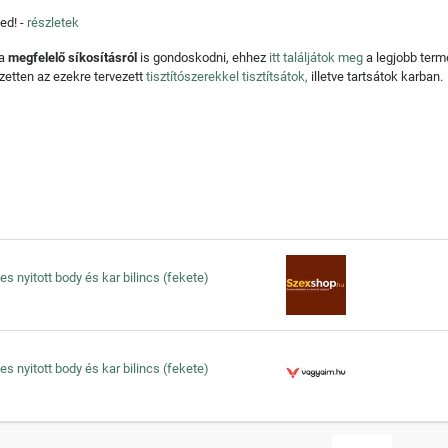
ed! -
részletek
 a
megfelelő síkosításról
is gondoskodni, ehhez
itt találjátok meg
a legjobb ter
zetten az ezekre tervezett
tisztítószerekkel tisztítsátok,
illetve tartsátok karban.
es nyitott body és kar bilincs (fekete)
es nyitott body és kar bilincs (fekete)