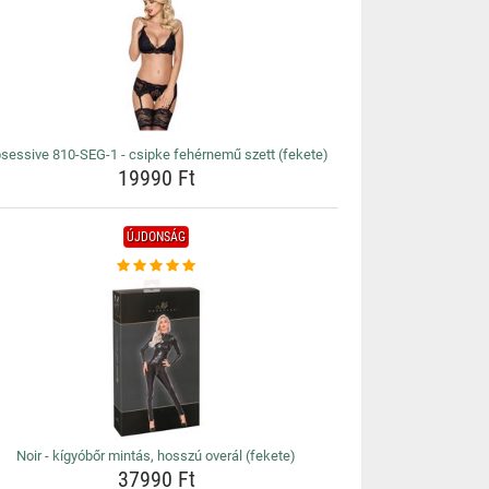
sessive 810-SEG-1 - csipke fehérnemű szett (fekete)
19990 Ft
ÚJDONSÁG
Noir - kígyóbőr mintás, hosszú overál (fekete)
37990 Ft