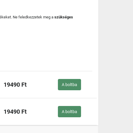
mékeket. Ne feledkezzetek meg a
szükséges
19490 Ft
A boltba
19490 Ft
A boltba