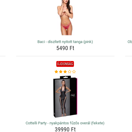
Baci - díszített nyitott tanga (pink)
Ob
5490 Ft
ÚJDONSÁG
Cottelli Party - nyakpántos fűzős overál (fekete)
39990 Ft