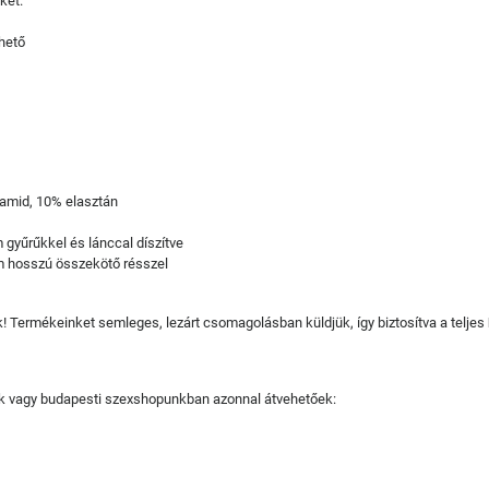
ket.
hető
iamid, 10% elasztán
 gyűrűkkel és lánccal díszítve
m hosszú összekötő résszel
juk! Termékeinket semleges, lezárt csomagolásban küldjük, így biztosítva a teljes
tjuk vagy budapesti szexshopunkban azonnal átvehetőek: