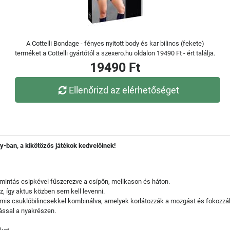
A Cottelli Bondage - fényes nyitott body és kar bilincs (fekete)
terméket a Cottelli gyártótól a szexero.hu oldalon 19490 Ft - ért találja.
19490 Ft
Ellenőrizd az elérhetőséget
y-ban, a kikötözős játékok kedvelőinek!
mintás csipkével fűszerezve a csípőn, mellkason és háton.
, így aktus közben sem kell levenni.
is csuklóbilincsekkel kombinálva, amelyek korlátozzák a mozgást és fokozzák
ssal a nyakrészen.