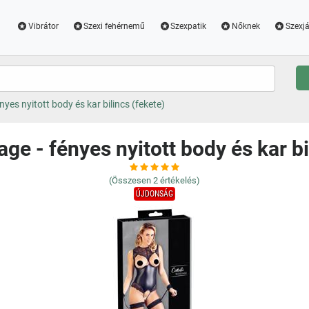
Vibrátor
Szexi fehérnemű
Szexpatik
Nőknek
Szexjá
nyes nyitott body és kar bilincs (fekete)
age - fényes nyitott body és kar bi
(Összesen
2
értékelés)
ÚJDONSÁG