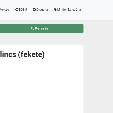
tékszer
BDSM
Drogéria
Minden kategória
Keresés
lincs (fekete)