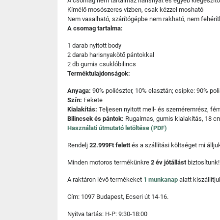
A csomag nem tartalmaz harisnyát és egyéb kiegészítő
Kímélő mosószeres vízben, csak kézzel mosható
Nem vasalható, szárítógépbe nem rakható, nem fehérít
A csomag tartalma:
1 darab nyitott body
2 darab harisnyakötő pántokkal
2 db gumis csuklóbilincs
Terméktulajdonságok:
Anyaga:
90% poliészter, 10% elasztán; csipke: 90% pol
Szín:
Fekete
Kialakítás:
Teljesen nyitott mell- és szeméremrész, fém
Bilincsek és pántok:
Rugalmas, gumis kialakítás, 18 c
Használati útmutató letöltése (PDF)
Rendelj
22.999Ft felett
és a szállítási költséget mi áll
Minden motoros termékünkre
2 év jótállást
biztosítunk!
A raktáron lévő termékeket
1 munkanap
alatt kiszállí
Cím: 1097 Budapest, Ecseri út 14-16.
Nyitva tartás: H-P: 9:30-18:00