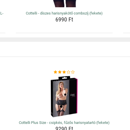
XL-
Cottelli - díszes harisnyakötő combszíj (fekete)
6990 Ft
Cottelli Plus Size - csipkés, fűzős harisnyatartó (fekete)
9290 Ft