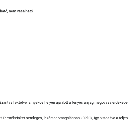
tható, nem vasalható
 Szárítás fektetve, árnyékos helyen ajánlott a fényes anyag megóvása érdekében
juk! Termékeinket semleges, lezárt csomagolásban küldjük, így biztosítva a teljes