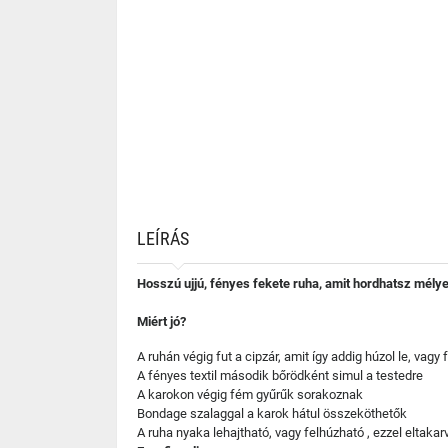
LEÍRÁS
Hosszú ujjú, fényes fekete ruha, amit hordhatsz mélyen 
Miért jó?
A ruhán végig fut a cipzár, amit így addig húzol le, vagy
A fényes textil második bőrödként simul a testedre
A karokon végig fém gyűrűk sorakoznak
Bondage szalaggal a karok hátul összeköthetők
A ruha nyaka lehajtható, vagy felhúzható , ezzel eltakarv