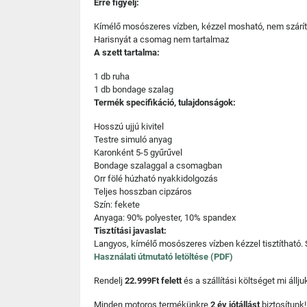
Erre figyelj:
Kímélő mosószeres vízben, kézzel mosható, nem szárí
Harisnyát a csomag nem tartalmaz
A szett tartalma:
1 db ruha
1 db bondage szalag
Termék specifikáció, tulajdonságok:
Hosszú ujjú kivitel
Testre simuló anyag
Karonként 5-5 gyűrűvel
Bondage szalaggal a csomagban
Orr fölé húzható nyakkidolgozás
Teljes hosszban cipzáros
Szín: fekete
Anyaga: 90% polyester, 10% spandex
Tisztítási javaslat:
Langyos, kímélő mosószeres vízben kézzel tisztítható.
Használati útmutató letöltése (PDF)
Rendelj
22.999Ft felett
és a szállítási költséget mi áll
Minden motoros termékünkre
2 év jótállást
biztosítunk!