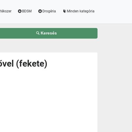
tékszer
BDSM
Drogéria
Minden kategória
Keresés
vel (fekete)