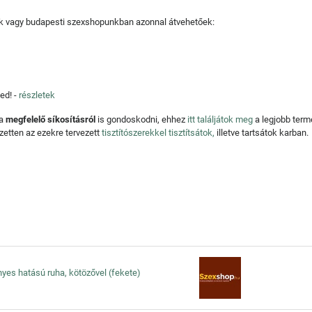
tjuk vagy budapesti szexshopunkban azonnal átvehetőek:
ed! -
részletek
 a
megfelelő síkosításról
is gondoskodni, ehhez
itt találjátok meg
a legjobb ter
zetten az ezekre tervezett
tisztítószerekkel tisztítsátok,
illetve tartsátok karban.
nyes hatású ruha, kötözővel (fekete)