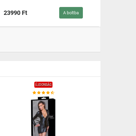
23990 Ft
A boltba
ÚJDONSÁG