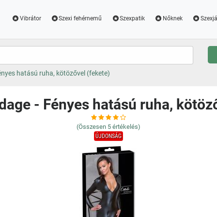
Vibrátor
Szexi fehérnemű
Szexpatik
Nőknek
Szexjá
ényes hatású ruha, kötözővel (fekete)
ndage - Fényes hatású ruha, kötöző
(Összesen
5
értékelés)
ÚJDONSÁG