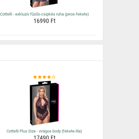
Cottelli - exkluzív fűzős-csipkés ruha (piros-fekete)
16990 Ft
Cottelli Plus Size - virágos body (fekete-lila)
17490 Ft