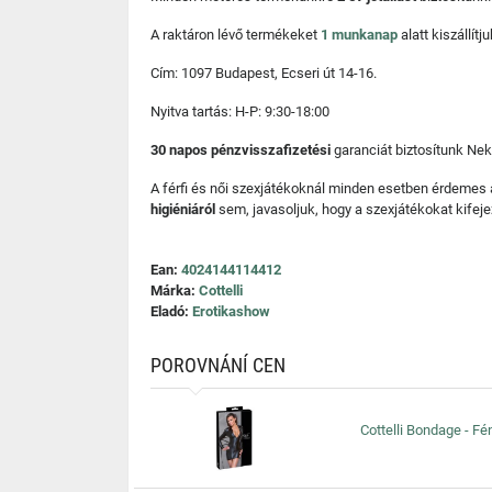
A raktáron lévő termékeket
1 munkanap
alatt kiszállí
Cím: 1097 Budapest, Ecseri út 14-16.
Nyitva tartás: H-P: 9:30-18:00
30 napos pénzvisszafizetési
garanciát biztosítunk Nek
A férfi és női szexjátékoknál minden esetben érdemes
higiéniáról
sem, javasoljuk, hogy a szexjátékokat kifeje
Ean:
4024144114412
Márka:
Cottelli
Eladó:
Erotikashow
POROVNÁNÍ CEN
Cottelli Bondage - Fé