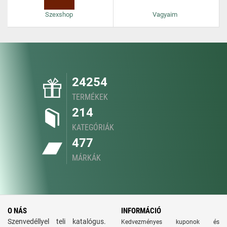
Szexshop
Vagyaim
24254
TERMÉKEK
214
KATEGÓRIÁK
477
MÁRKÁK
O NÁS
INFORMÁCIÓ
Szenvedéllyel teli katalógus.
Kedvezményes kuponok és