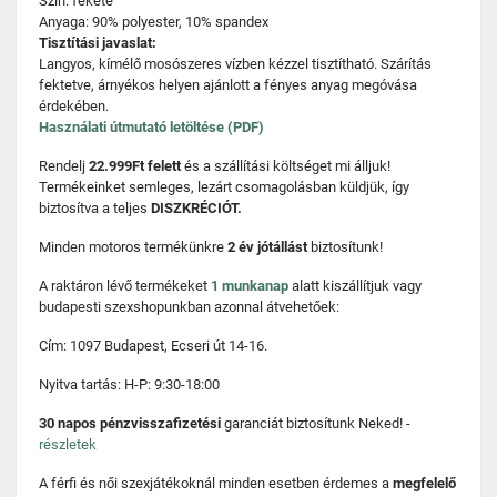
Szín: fekete
Anyaga: 90% polyester, 10% spandex
Tisztítási javaslat:
Langyos, kímélő mosószeres vízben kézzel tisztítható. Szárítás
fektetve, árnyékos helyen ajánlott a fényes anyag megóvása
érdekében.
Használati útmutató letöltése (PDF)
Rendelj
22.999Ft felett
és a szállítási költséget mi álljuk!
Termékeinket semleges, lezárt csomagolásban küldjük, így
biztosítva a teljes
DISZKRÉCIÓT.
Minden motoros termékünkre
2 év jótállást
biztosítunk!
A raktáron lévő termékeket
1 munkanap
alatt kiszállítjuk vagy
budapesti szexshopunkban azonnal átvehetőek:
Cím: 1097 Budapest, Ecseri út 14-16.
Nyitva tartás: H-P: 9:30-18:00
30 napos pénzvisszafizetési
garanciát biztosítunk Neked! -
részletek
A férfi és női szexjátékoknál minden esetben érdemes a
megfelelő