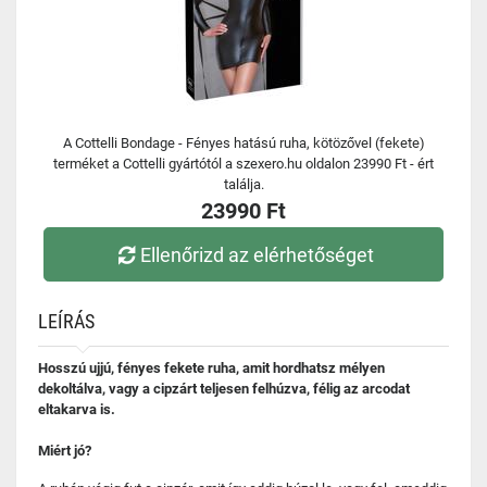
A Cottelli Bondage - Fényes hatású ruha, kötözővel (fekete)
terméket a Cottelli gyártótól a szexero.hu oldalon 23990 Ft - ért
találja.
23990 Ft
Ellenőrizd az elérhetőséget
LEÍRÁS
Hosszú ujjú, fényes fekete ruha, amit hordhatsz mélyen
dekoltálva, vagy a cipzárt teljesen felhúzva, félig az arcodat
eltakarva is.
Miért jó?