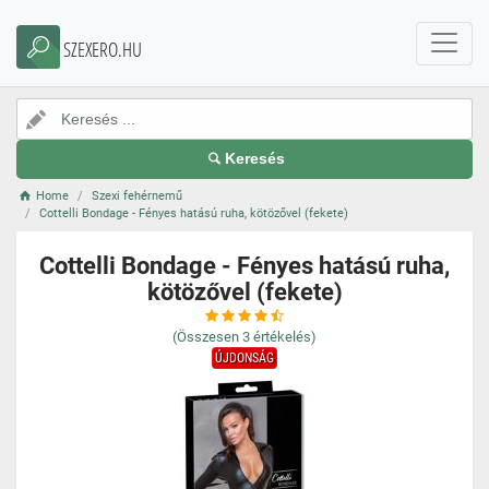
SZEXERO.HU
Keresés
Home
Szexi fehérnemű
Cottelli Bondage - Fényes hatású ruha, kötözővel (fekete)
Cottelli Bondage - Fényes hatású ruha,
kötözővel (fekete)
(Összesen
3
értékelés)
ÚJDONSÁG