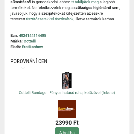
síkosításról
is gondoskodni, ehhez
itt találjátok meg
a legjobb
termékeket. Ne feledkezzetek meg a
szükséges higiéniáról
sem,
javasoljuk, hogy a szexjátékokat kifejezetten az ezekre
tervezett
tisztítószerekkel tisztítsátok,
illetve tartsátok karban.
Ean:
4024144114405
Márka:
Cottelli
Eladó:
Erotikashow
POROVNÁNÍ CEN
Cottelli Bondage - Fényes hatású ruha, kötözővel (fekete)
23990 Ft
A boltba