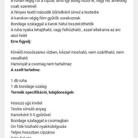
A ruhán végig fut a cipzár, amit így addig húzol le, vagy fel, ameddig
csak szeretnél
A fényes textil második bőrödként simul a testedre
A karokon végig fém gyűrűk sorakoznak
Bondage szalaggal a karok hátul összeköthetők
A ruha nyaka lehajtható, vagy felhúzható , ezzel eltakarva az arc
alsó felét
Erre figyelj:
Kímélő mosószeres vízben, kézzel mosható, nem szárítható, nem
vasalható
Harisnyát a csomag nem tartalmaz
A szett tartalma:
1 db ruha
1 db bondage szalag
Termék specifikáció, tulajdonságok:
Hosszú ujjú kivitel
Testre simuló anyag
Karonként 5-5 gyűrűvel
Bondage szalaggal a csomagban
Orr fölé húzható nyakkidolgozás
Teljes hosszban cipzáros