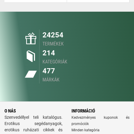
24254
TERMÉKEK
214
KATEGÓRIÁK
477
MÁRKÁK
O NÁS
INFORMÁCIÓ
Szenvedéllyel teli katalógus.
Kedvezményes kuponok és
Erotikus segédanyagok,
promóciók
erotikus ruházati cikkek és
Minden kategória