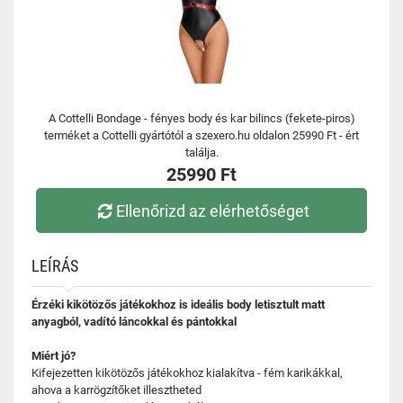
A Cottelli Bondage - fényes body és kar bilincs (fekete-piros)
terméket a Cottelli gyártótól a szexero.hu oldalon 25990 Ft - ért
találja.
25990 Ft
Ellenőrizd az elérhetőséget
LEÍRÁS
Érzéki kikötözős játékokhoz is ideális body letisztult matt
anyagból, vadító láncokkal és pántokkal
Miért jó?
Kifejezetten kikötözős játékokhoz kialakítva - fém karikákkal,
ahova a karrögzítőket illesztheted