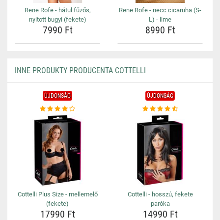
Rene Rofe - hátul fűzős,
Rene Rofe - necc cicaruha (S-
nyitott bugyi (fekete)
L) - lime
7990 Ft
8990 Ft
INNE PRODUKTY PRODUCENTA COTTELLI
ÚJDONSÁG
ÚJDONSÁG
Cottelli Plus Size - mellemelő
Cottelli - hosszú, fekete
(fekete)
paróka
17990 Ft
14990 Ft