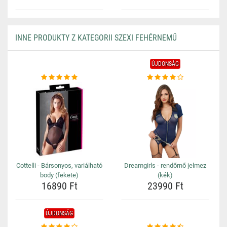
INNE PRODUKTY Z KATEGORII SZEXI FEHÉRNEMŰ
ÚJDONSÁG
Cottelli - Bársonyos, variálható
Dreamgirls - rendőrnő jelmez
body (fekete)
(kék)
16890 Ft
23990 Ft
ÚJDONSÁG