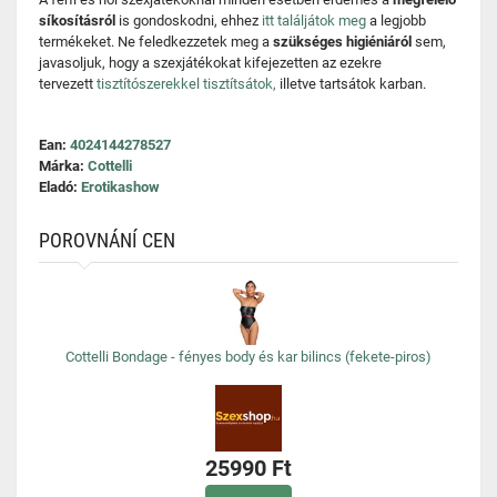
síkosításról
is gondoskodni, ehhez
itt találjátok meg
a legjobb
termékeket. Ne feledkezzetek meg a
szükséges higiéniáról
sem,
javasoljuk, hogy a szexjátékokat kifejezetten az ezekre
tervezett
tisztítószerekkel tisztítsátok,
illetve tartsátok karban.
Ean:
4024144278527
Márka:
Cottelli
Eladó:
Erotikashow
POROVNÁNÍ CEN
Cottelli Bondage - fényes body és kar bilincs (fekete-piros)
25990 Ft