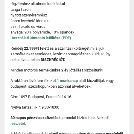
rögzítéshez alkalmas karikákkal
tanga fazon
nyitott szeméremrész
finom levehető lánc alul
szín: fekete és vörös
anyaga: 90% polyamide, 10% spandex
Használati útmutató letöltése (PDF)
Rendelj
22.999Ft felett
és a szállítási költséget mi álljuk!
Termékeinket semleges, lezárt csomagolásban küldjük, így
biztosítva a teljes
DISZKRÉCIÓT.
Minden motoros termékünkre
2 év jótállást
biztosítunk!
A raktáron lévő termékeket
1 munkanap
alatt kiszállítjuk vagy
budapesti szexshopunkban azonnal átvehetőek:
Cím: 1097 Budapest, Ecseri út 14-16.
Nyitva tartás: H-P: 9:30-18:00
30 napos pénzvisszafizetési
garanciát biztosítunk Neked! -
részletek
A férfi és női szexjátékoknál minden esetben érdemes a
megfelelő