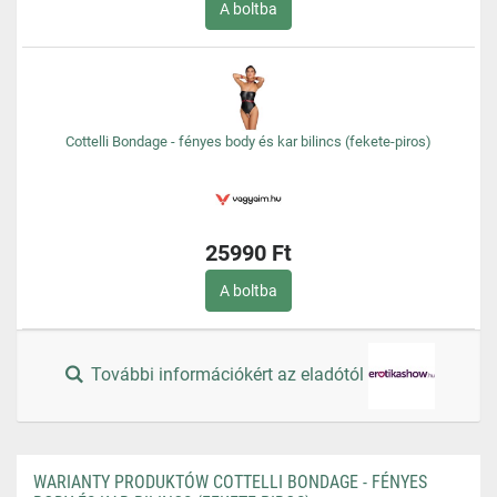
A boltba
Cottelli Bondage - fényes body és kar bilincs (fekete-piros)
25990 Ft
A boltba
További információkért az eladótól
WARIANTY PRODUKTÓW COTTELLI BONDAGE - FÉNYES