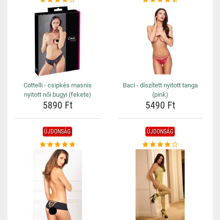
Cottelli - csipkés masnis
Baci - díszített nyitott tanga
nyitott női bugyi (fekete)
(pink)
5890 Ft
5490 Ft
ÚJDONSÁG
ÚJDONSÁG