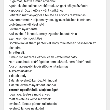
Rugalmas, testre simuló anyagból
A pántok lánccal hosszabbítottak az igazi béklyó érzésért -
kapoccsal rögzíthető a kívánt karikához
Letisztult matt anyagból a fekete és a vörös részeken is
A szeméremrész teljesen nyitott, így szex közben is minden
probléma nélkül viselhető
Levehető nyakpánttal
Alul levehető lánccal, amely izgatóan becsúszik a
szeméremdombok közé
Gombokkal állítható pántokkal, hogy tökéletesen passzoljon az
alakodra
Erre figyelj:
Kímélő mosószeres vízben, csak kézzel mosható
Nem vasalható, szárítógépbe nem rakható, nem fehéríthető
A csomag egyéb kiegészítőt nem tartalmaz
A szett tartalma:
1 darab body
2 darab levehető karrögzítő lánccal
1 darab levehető nyakpánt lánccal
Termék specifikáció, tulajdonságok:
ruganyos, testre simuló anyag
matt fekete és vörös részletek
levehető, láncos pántokkal kétoldalt
levehető láncos nyakpánt