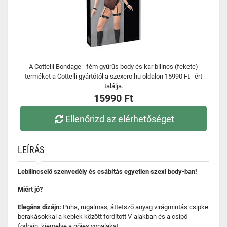
A Cottelli Bondage - fém gyűrűs body és kar bilincs (fekete)
terméket a Cottelli gyártótól a szexero.hu oldalon 15990 Ft - ért
találja.
15990 Ft
Ellenőrizd az elérhetőséget
LEÍRÁS
Lebilincselő szenvedély és csábítás egyetlen szexi body-ban!
Miért jó?
Elegáns dizájn:
Puha, rugalmas, áttetsző anyag virágmintás csipke
berakásokkal a keblek között fordított V-alakban és a csípő
fodrain, kiemelve a nőies vonalakat.