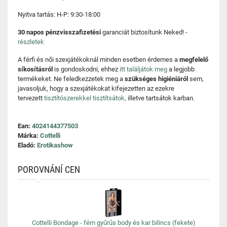
Nyitva tartás: H-P: 9:30-18:00
30 napos pénzvisszafizetési
garanciát biztosítunk Neked! -
részletek
A férfi és női szexjátékoknál minden esetben érdemes a
megfelelő
síkosításról
is gondoskodni, ehhez
itt találjátok meg
a legjobb
termékeket. Ne feledkezzetek meg a
szükséges higiéniáról
sem,
javasoljuk, hogy a szexjátékokat kifejezetten az ezekre
tervezett
tisztítószerekkel tisztítsátok,
illetve tartsátok karban.
Ean:
4024144377503
Márka:
Cottelli
Eladó:
Erotikashow
POROVNÁNÍ CEN
Cottelli Bondage - fém gyűrűs body és kar bilincs (fekete)