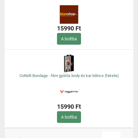
15990 Ft
A boltba
Cottelli Bondage - fém gyűrűs body és kar bilincs (fekete)
15990 Ft
A boltba