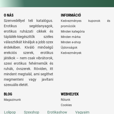
O NÁS
INFORMÁCIÓ
Szenvedéllyel teli katalógus.
Kedvezményes kuponok és
Erotikus segédanyagok,
promóciók
erotikus ruházati cikkek és
Minden kategória
táplálék-kiegészítők széles
Minden márka
választékát kínáljuk a jobb szex
Minden e-shop
érdekében. Kiváló minőségű
Újdonságok
erekciós szerek, erotikus
Kedvezmények
játékok – nem csak vibrátorok,
szexi erotikus fehérneműk és
ruhák, óvszerek. Röviden, itt
mindent megtalál, ami segíthet
megmenteni vagy javítani
szexuális életét.
BLOG
WEBHELYEK
Magazinunk
Rólunk
Cookies
Lolipop
Szexshop
Erotikashow
Vagyaim