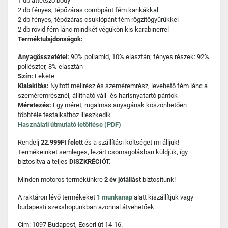
1 db áttetsző body
2 db fényes, tépőzáras combpánt fém karikákkal
2 db fényes, tépőzáras csuklópánt fém rögzítőgyűrűkkel
2 db rövid fém lánc mindkét végükön kis karabinerrel
Terméktulajdonságok:
Anyagösszetétel:
90% poliamid, 10% elasztán; fényes részek: 92%
poliészter, 8% elasztán
Szín:
Fekete
Kialakítás:
Nyitott mellrész és szeméremrész, levehető fém lánc a
szeméremrésznél, állítható váll- és harisnyatartó pántok
Méretezés:
Egy méret, rugalmas anyagának köszönhetően
többféle testalkathoz illeszkedik
Használati útmutató letöltése (PDF)
Rendelj
22.999Ft felett
és a szállítási költséget mi álljuk!
Termékeinket semleges, lezárt csomagolásban küldjük, így
biztosítva a teljes
DISZKRÉCIÓT.
Minden motoros termékünkre
2 év jótállást
biztosítunk!
A raktáron lévő termékeket
1 munkanap
alatt kiszállítjuk vagy
budapesti szexshopunkban azonnal átvehetőek:
Cím: 1097 Budapest, Ecseri út 14-16.