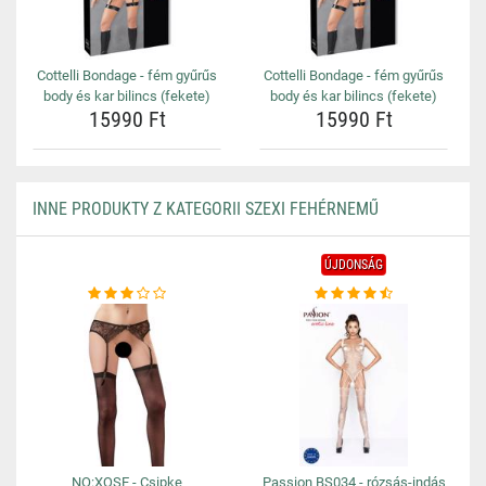
Cottelli Bondage - fém gyűrűs
Cottelli Bondage - fém gyűrűs
body és kar bilincs (fekete)
body és kar bilincs (fekete)
15990 Ft
15990 Ft
INNE PRODUKTY Z KATEGORII SZEXI FEHÉRNEMŰ
ÚJDONSÁG
NO:XQSE - Csipke
Passion BS034 - rózsás-indás