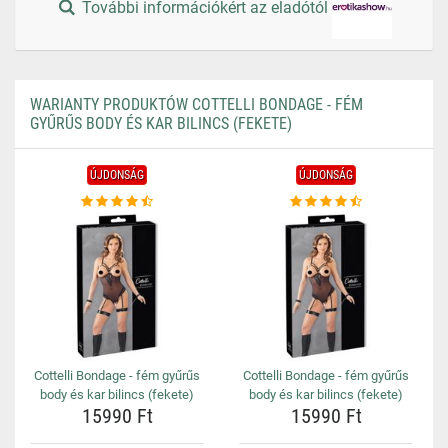
További információkért az eladótól
WARIANTY PRODUKTÓW COTTELLI BONDAGE - FÉM
GYŰRŰS BODY ÉS KAR BILINCS (FEKETE)
ÚJDONSÁG
ÚJDONSÁG
Cottelli Bondage - fém gyűrűs
Cottelli Bondage - fém gyűrűs
body és kar bilincs (fekete)
body és kar bilincs (fekete)
15990 Ft
15990 Ft