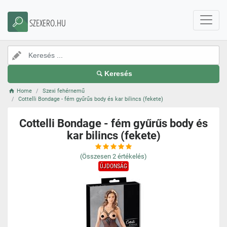
SZEXERO.HU
Keresés
Home
Szexi fehérnemű
Cottelli Bondage - fém gyűrűs body és kar bilincs (fekete)
Cottelli Bondage - fém gyűrűs body és
kar bilincs (fekete)
(Összesen
2
értékelés)
ÚJDONSÁG