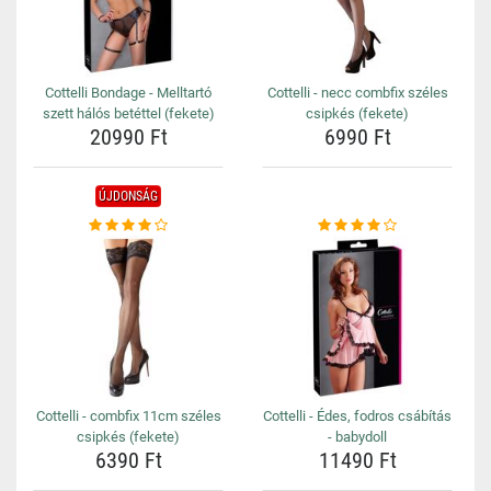
Cottelli Bondage - Melltartó
Cottelli - necc combfix széles
szett hálós betéttel (fekete)
csipkés (fekete)
20990 Ft
6990 Ft
ÚJDONSÁG
Cottelli - combfix 11cm széles
Cottelli - Édes, fodros csábítás
csipkés (fekete)
- babydoll
6390 Ft
11490 Ft