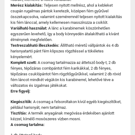
Merész kialakítás:
Teljesen nyitott mellrész, ahol a kebleket
csupán rugalmas pántok keretezik, középen fém gyűrűvel
összekapcsolva, valamint szeméremnél teljesen nyitott kialakítás
kis fém lánccal, amely kellemesen masszírozza a csiklót.
Variálható használat:
A lánc a karabinernek köszönhetően
egyszerűen levehető, így a body könnyedén átalakítható a kívánt
élménynek megfelelően.
Testreszabható illeszkedés:
Állítható méretű vállpántok és 4 db
harisnyatartó pánt fém klipszes rögzítéssel a tökéletes
kényelemért.
Komplett szett:
A csomag tartalmazza az áttetsző body-t, 2 db
fényes, tépőzáras combpántot fém karikákkal, 2 db fényes,
tépőzáras csuklópántot fém rögzítőgyűrűkkel, valamint 2 db rövid
fém láncot mindkét végükön kis karabinerrel, lehetővé téve a
változatos és izgalmas játékokat.
Erre figyelj:
Kiegészítők:
A csomag a felsoroltakon kívül egyéb kiegészítőket,
például harisnyát, nem tartalmaz.
Tisztítás:
A termék anyagának megóvása érdekében ajánlott
kézzel, kímélő mosószeres vízben mosni.
A csomag tartalma: