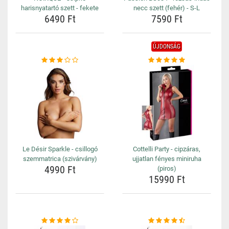
harisnyatartó szett - fekete
necc szett (fehér) - S-L
6490 Ft
7590 Ft
ÚJDONSÁG
Le Désir Sparkle - csillogó
Cottelli Party - cipzáras,
szemmatrica (szivárvány)
ujjatlan fényes miniruha
4990 Ft
(piros)
15990 Ft