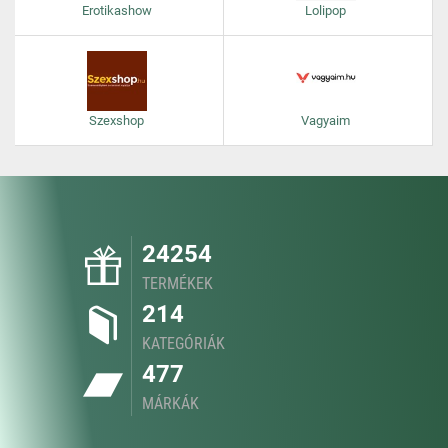
Erotikashow
Lolipop
Szexshop
Vagyaim
24254
TERMÉKEK
214
KATEGÓRIÁK
477
MÁRKÁK