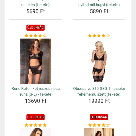
csipkés (fekete)
nyitott női bugyi (fekete)
5690 Ft
5890 Ft
ÚJDONSÁG
Rene Rofe - két részes necc
Obsessive 810-SEG-1 - csipke
ruha (S-L) - fekete
fehérnemű szett (fekete)
13690 Ft
19990 Ft
ÚJDONSÁG
ÚJDONSÁG