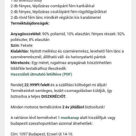
1 db áttetsző body
2 db fényes, tépőzáras combpánt fém karikákkal
2 db fényes, tépőzáras csuklópánt fém rögzítőgyűrűkkel
2 db rövid fém lánc mindkét végükön kis karabinerrel
Terméktulajdonságok:
Anyagösszetétel:
90% poliamid, 10% elasztán; fényes részek: 92%
poliészter, 8% elasztán
Szín:
Fekete
Kialakítás:
Nyitott mellrész és szeméremrész, levehető fém lánc a
szeméremrésznél, állítható váll- és harisnyatartó pántok
Méretezés:
Egy méret, rugalmas anyagának köszönhetően
többféle testalkathoz illeszkedik
Használati útmutató letöltése (PDF)
Rendelj
22.999Ft felett
és a szállítási költséget mi álljuk!
Termékeinket semleges, lezárt csomagolásban küldjük, így
biztosítva a teljes
DISZKRÉCIÓT.
Minden motoros termékünkre
2 év jótállást
biztosítunk!
A raktáron lévő termékeket
1 munkanap
alatt kiszállítjuk vagy
budapesti szexshopunkban azonnal átvehetőek:
Cím: 1097 Budapest, Ecseri út 14-16.