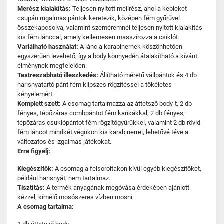
Merész kialakítás:
Teljesen nyitott mellrész, ahol a kebleket
csupán rugalmas pántok keretezik, középen fém gyűrűvel
összekapcsolva, valamint szeméremnél teljesen nyitott kialakítás
kis fém lánccal, amely kellemesen masszírozza a csiklót.
Variálható használat:
A lánc a karabinernek köszönhetően
egyszerűen levehető, így a body könnyedén átalakítható a kívánt
élménynek megfelelően.
Testreszabható illeszkedés:
Állítható méretű vállpántok és 4 db
harisnyatartó pánt fém klipszes rögzítéssel a tökéletes
kényelemért.
Komplett szett:
A csomag tartalmazza az áttetsző body-t, 2 db
fényes, tépőzáras combpántot fém karikákkal, 2 db fényes,
tépőzáras csuklópántot fém rögzítőgyűrűkkel, valamint 2 db rövid
fém láncot mindkét végükön kis karabinerrel, lehetővé téve a
változatos és izgalmas játékokat.
Erre figyelj:
Kiegészítők:
A csomag a felsoroltakon kívül egyéb kiegészítőket,
például harisnyát, nem tartalmaz.
Tisztítás:
A termék anyagának megóvása érdekében ajánlott
kézzel, kímélő mosószeres vízben mosni.
A csomag tartalma: