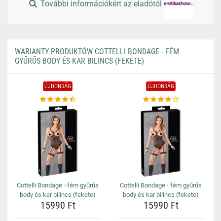
További információkért az eladótól
WARIANTY PRODUKTÓW COTTELLI BONDAGE - FÉM
GYŰRŰS BODY ÉS KAR BILINCS (FEKETE)
ÚJDONSÁG
ÚJDONSÁG
Cottelli Bondage - fém gyűrűs
Cottelli Bondage - fém gyűrűs
body és kar bilincs (fekete)
body és kar bilincs (fekete)
15990 Ft
15990 Ft