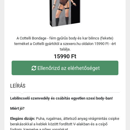
A Cottelli Bondage - fém gyűrűs body és kar bilincs (fekete)
terméket a Cottelli gyártótól a szexero.hu oldalon 15990 Ft - ért
találja.
15990 Ft
Ellenőrizd az elérhetőséget
LEÍRÁS
Lebilincselő szenvedély és csábítás egyetlen szexi body-ban!
Miért jó?
Elegáns dizájn:
Puha, rugalmas, áttetsző anyag virágmintás csipke
berakásokkal a keblek között fordított V-alakban és a csípő
fodrain, kiemelve a nőies vonalakat.