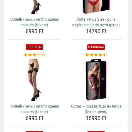
Cottelli - necc combfix széles
Cottelli Plus Size - puha
csipkés (fekete)
csipke melltartó szett (piros)
6990 Ft
14790 Ft
ÚJDONSÁG
ÚJDONSÁG
Cottelli - necc combfix széles
Cottelli - Rózsás fűző és tanga
csipkés (fekete)
(fekete-piros)
6990 Ft
15990 Ft