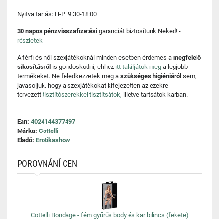
Nyitva tartás: H-P: 9:30-18:00
30 napos pénzvisszafizetési
garanciát biztosítunk Neked! -
részletek
A férfi és női szexjátékoknál minden esetben érdemes a
megfelelő
síkosításról
is gondoskodni, ehhez
itt találjátok meg
a legjobb
termékeket. Ne feledkezzetek meg a
szükséges higiéniáról
sem,
javasoljuk, hogy a szexjátékokat kifejezetten az ezekre
tervezett
tisztítószerekkel tisztítsátok,
illetve tartsátok karban.
Ean:
4024144377497
Márka:
Cottelli
Eladó:
Erotikashow
POROVNÁNÍ CEN
Cottelli Bondage - fém gyűrűs body és kar bilincs (fekete)