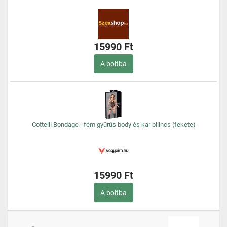
15990 Ft
A boltba
Cottelli Bondage - fém gyűrűs body és kar bilincs (fekete)
15990 Ft
A boltba