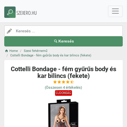
SZEXERO.HU
Keresés
Home
Szexi fehérnemű
Cottelli Bondage - fém gyűrűs body és kar bilincs (fekete)
Cottelli Bondage - fém gyűrűs body és
kar bilincs (fekete)
(Összesen
4
értékelés)
ÚJDONSÁG