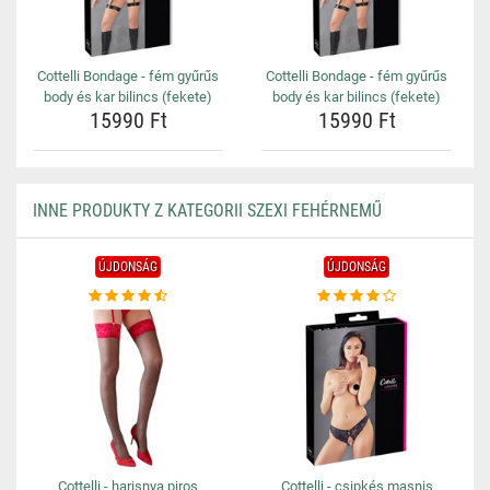
Cottelli Bondage - fém gyűrűs
Cottelli Bondage - fém gyűrűs
body és kar bilincs (fekete)
body és kar bilincs (fekete)
15990 Ft
15990 Ft
INNE PRODUKTY Z KATEGORII SZEXI FEHÉRNEMŰ
ÚJDONSÁG
ÚJDONSÁG
Cottelli - harisnya piros
Cottelli - csipkés masnis