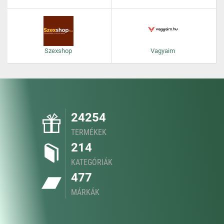
Szexshop
Vagyaim
24254
TERMÉKEK
214
KATEGÓRIÁK
477
MÁRKÁK