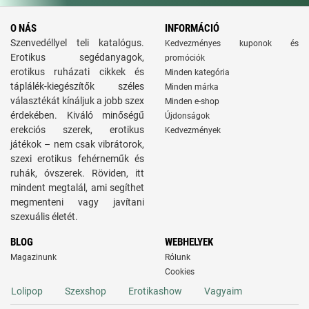
O NÁS
INFORMÁCIÓ
Szenvedéllyel teli katalógus.
Kedvezményes kuponok és
Erotikus segédanyagok,
promóciók
erotikus ruházati cikkek és
Minden kategória
táplálék-kiegészítők széles
Minden márka
választékát kínáljuk a jobb szex
Minden e-shop
érdekében. Kiváló minőségű
Újdonságok
erekciós szerek, erotikus
Kedvezmények
játékok – nem csak vibrátorok,
szexi erotikus fehérneműk és
ruhák, óvszerek. Röviden, itt
mindent megtalál, ami segíthet
megmenteni vagy javítani
szexuális életét.
BLOG
WEBHELYEK
Magazinunk
Rólunk
Cookies
Lolipop
Szexshop
Erotikashow
Vagyaim