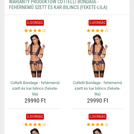
WARIANTY PRODUKTÓW COTTELLI BONDAGE -
FEHÉRNEMŰ SZETT ÉS KAR BILINCS (FEKETE-LILA)
ÚJDONSÁG
ÚJDONSÁG
Cottelli Bondage - fehérnemű
Cottelli Bondage - fehérnemű
szett és kar bilincs (fekete-
szett és kar bilincs (fekete-
lila)
lila)
29990 Ft
29990 Ft
ÚJDONSÁG
ÚJDONSÁG