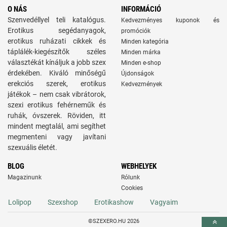
O NÁS
INFORMÁCIÓ
Szenvedéllyel teli katalógus.
Kedvezményes kuponok és
Erotikus segédanyagok,
promóciók
erotikus ruházati cikkek és
Minden kategória
táplálék-kiegészítők széles
Minden márka
választékát kínáljuk a jobb szex
Minden e-shop
érdekében. Kiváló minőségű
Újdonságok
erekciós szerek, erotikus
Kedvezmények
játékok – nem csak vibrátorok,
szexi erotikus fehérneműk és
ruhák, óvszerek. Röviden, itt
mindent megtalál, ami segíthet
megmenteni vagy javítani
szexuális életét.
BLOG
WEBHELYEK
Magazinunk
Rólunk
Cookies
Lolipop
Szexshop
Erotikashow
Vagyaim
©SZEXERO.HU 2026