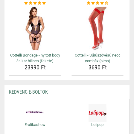
Cottelli Bondage - nyitott body
Cottelli - Sűrűszövésű necc
és kar bilincs (fekete)
combfix (piros)
23990 Ft
3690 Ft
KEDVENC E-BOLTOK
Erotikashow
Lolipop