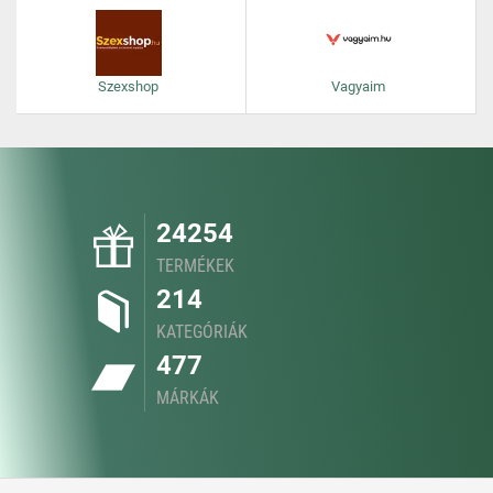
Szexshop
Vagyaim
24254
TERMÉKEK
214
KATEGÓRIÁK
477
MÁRKÁK