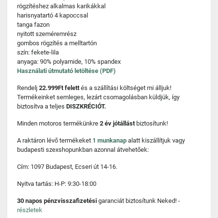
rögzítéshez alkalmas karikákkal
harisnyatartó 4 kapoccsal
tanga fazon
nyitott szeméremrész
gombos rögzítés a melltartón
szín: fekete-lila
anyaga: 90% polyamide, 10% spandex
Használati útmutató letöltése (PDF)
Rendelj
22.999Ft felett
és a szállítási költséget mi álljuk!
Termékeinket semleges, lezárt csomagolásban küldjük, így
biztosítva a teljes
DISZKRÉCIÓT.
Minden motoros termékünkre
2 év jótállást
biztosítunk!
A raktáron lévő termékeket
1 munkanap
alatt kiszállítjuk vagy
budapesti szexshopunkban azonnal átvehetőek:
Cím: 1097 Budapest, Ecseri út 14-16.
Nyitva tartás: H-P: 9:30-18:00
30 napos pénzvisszafizetési
garanciát biztosítunk Neked! -
részletek