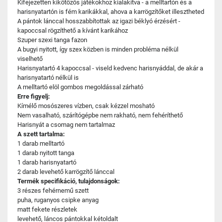
Kifejezetten kikötözős játékokhoz kialakítva - a melltartón és a
harisnyatartón is fém karikákkal, ahova a karrögzítőket illesztheted
A pántok lánccal hosszabbítottak az igazi béklyó érzésért -
kapoccsal rögzíthető a kívánt karikához
Szuper szexi tanga fazon
A bugyi nyitott, így szex közben is minden probléma nélkül
viselhető
Harisnyatartó 4 kapoccsal - viseld kedvenc harisnyáddal, de akár a
harisnyatartó nélkül is
A melltartó elöl gombos megoldással zárható
Erre figyelj:
Kímélő mosószeres vízben, csak kézzel mosható
Nem vasalható, szárítógépbe nem rakható, nem fehéríthető
Harisnyát a csomag nem tartalmaz
A szett tartalma:
1 darab melltartó
1 darab nyitott tanga
1 darab harisnyatartó
2 darab levehető karrögzítő lánccal
Termék specifikáció, tulajdonságok:
3 részes fehérnemű szett
puha, ruganyos csipke anyag
matt fekete részletek
levehető, láncos pántokkal kétoldalt