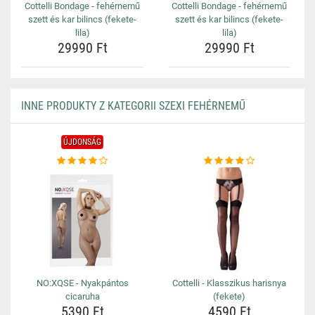
Cottelli Bondage - fehérnemű
Cottelli Bondage - fehérnemű
szett és kar bilincs (fekete-
szett és kar bilincs (fekete-
lila)
lila)
29990 Ft
29990 Ft
INNE PRODUKTY Z KATEGORII SZEXI FEHÉRNEMŰ
ÚJDONSÁG
NO:XQSE - Nyakpántos
Cottelli - Klasszikus harisnya
cicaruha
(fekete)
5390 Ft
4590 Ft