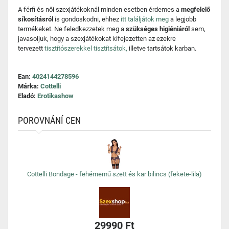
A férfi és női szexjátékoknál minden esetben érdemes a
megfelelő
síkosításról
is gondoskodni, ehhez
itt találjátok meg
a legjobb
termékeket. Ne feledkezzetek meg a
szükséges higiéniáról
sem,
javasoljuk, hogy a szexjátékokat kifejezetten az ezekre
tervezett
tisztítószerekkel tisztítsátok,
illetve tartsátok karban.
Ean:
4024144278596
Márka:
Cottelli
Eladó:
Erotikashow
POROVNÁNÍ CEN
Cottelli Bondage - fehérnemű szett és kar bilincs (fekete-lila)
29990 Ft