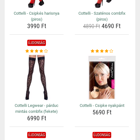
Cottelli - Csipkés harisnya
Cottelli - Szaténos combfix
(piros)
(piros)
3990 Ft
4690 Ft
4890 Ft
ÚJDONSÁG
Cottelli Legwear - párduc
Cottelli - Csipke nyakpánt
5690 Ft
mintás combfix (fekete)
6990 Ft
ÚJDONSÁG
ÚJDONSÁG