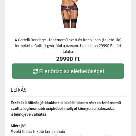
A Cottelli Bondage - fehérnemű szett és kar bilincs (fekete-lila)
terméket a Cottelli gyártótól a szexero.hu oldalon 29990 Ft - ért
találja.
29990 Ft
Ellenőrizd az elérhetőséget
LEÍRÁS
Érzéki kikötözős játékokhoz is ideális három részes fehérnemű
szett a legfinomabb csipkéből, mellyel könnyen a hálószoba
istennőjévé válhatsz.
Miért jó?
Érzéki lila és fekete kombináció