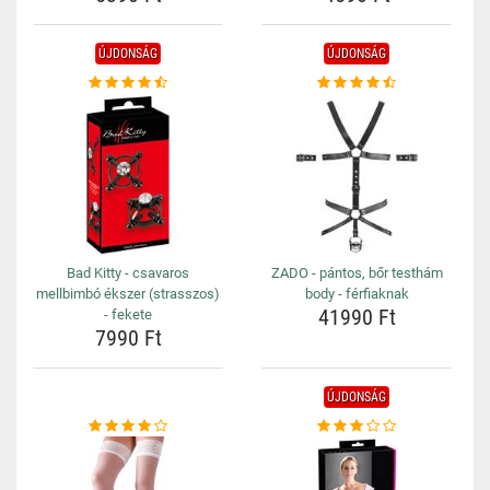
ÚJDONSÁG
ÚJDONSÁG
Bad Kitty - csavaros
ZADO - pántos, bőr testhám
mellbimbó ékszer (strasszos)
body - férfiaknak
41990 Ft
- fekete
7990 Ft
ÚJDONSÁG