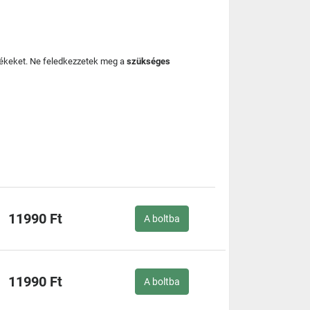
mékeket. Ne feledkezzetek meg a
szükséges
11990 Ft
A boltba
11990 Ft
A boltba