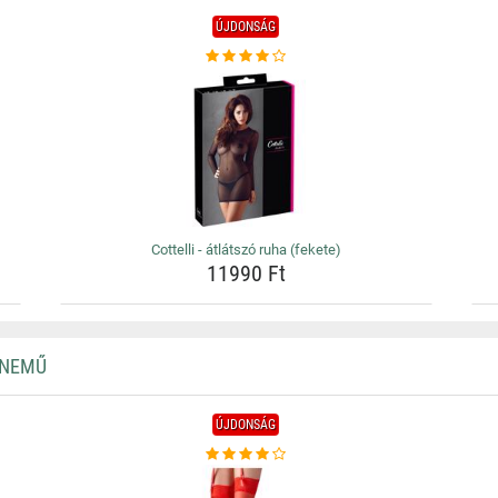
ÚJDONSÁG
Cottelli - átlátszó ruha (fekete)
11990 Ft
RNEMŰ
ÚJDONSÁG