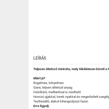
LEÍRÁS
Teljesen áttetsző miniruha, mely tökéletesen követi a t
Miért jó?
Rugalmas, kényelmes
Szexi, teljsen áttetsző anyag
Felsőként, melltartóval is viselhető
Hosszú ujjakkal, kerek nyakkal és megerősített szegél
Testhezálló, alakot kihangsúlyozó fazon
Erre figyelj: