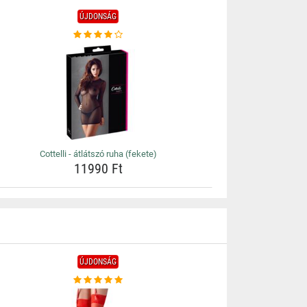
ÚJDONSÁG
Cottelli - átlátszó ruha (fekete)
11990 Ft
ÚJDONSÁG