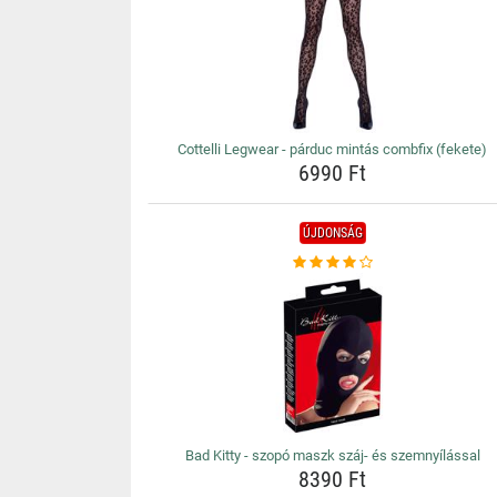
Cottelli Legwear - párduc mintás combfix (fekete)
6990 Ft
ÚJDONSÁG
Bad Kitty - szopó maszk száj- és szemnyílással
8390 Ft