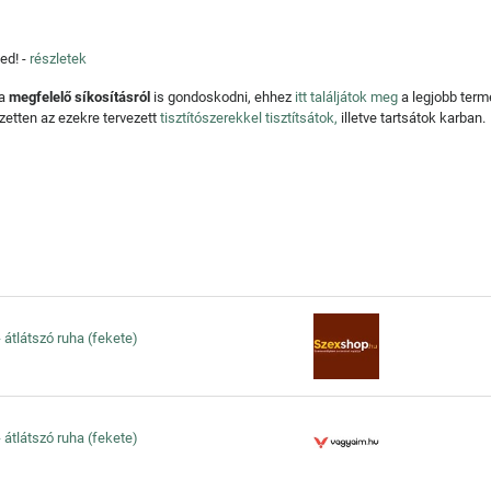
ed! -
részletek
 a
megfelelő síkosításról
is gondoskodni, ehhez
itt találjátok meg
a legjobb ter
zetten az ezekre tervezett
tisztítószerekkel tisztítsátok,
illetve tartsátok karban.
 - átlátszó ruha (fekete)
 - átlátszó ruha (fekete)