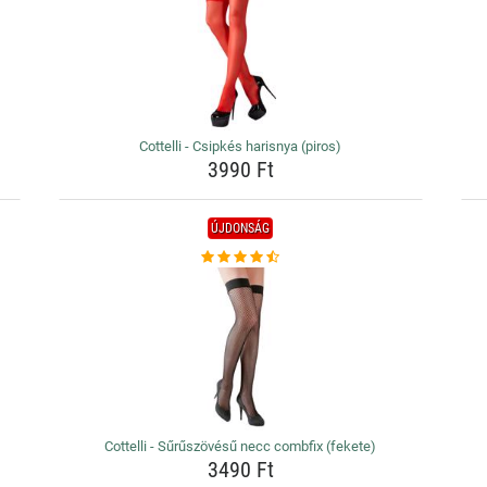
Cottelli - Csipkés harisnya (piros)
3990 Ft
ÚJDONSÁG
Cottelli - Sűrűszövésű necc combfix (fekete)
3490 Ft