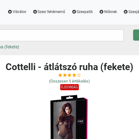
Vibrátor
Szexi fehérnemű
Szexpatik
Nőknek
Szexjá
ha (fekete)
Cottelli - átlátszó ruha (fekete)
(Összesen
5
értékelés)
ÚJDONSÁG