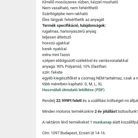
Kímélő mosószeres vízben, kézzel mosható
Nem vasalható, nem fehéríthető
Szárítógépbe nem rakható
Éles tárgyak felsérthetik az anyagát
Termék specifikáció, tulajdonságok:
rugalmas, harisnyaszerű anyag
teljesen áttetsző
hosszú ujjakkal
kerek nyakkal
extra mini fazon
szépen eldolgozott szélekkel és varrásvonalakkal
anyaga: 90% Polyamid, 10% Elasthan.
szín: fekete
egyéb kiegészítőket a csomag NEM tartalmaz, csak a r
több méretben kapható: S, M, L, XL
Használati útmutató letöltése (PDF)
Rendelj
22.999Ft felett
és a szállítási költséget mi áll
Minden motoros termékünkre
2 év jótállást
biztosítunk!
A raktáron lévő termékeket
1 munkanap
alatt kiszállí
Cím: 1097 Budapest, Ecseri út 14-16.