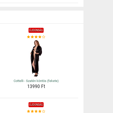
ÚJDONSÁG
Cottelli - Szatén köntös (fekete)
13990 Ft
ÚJDONSÁG