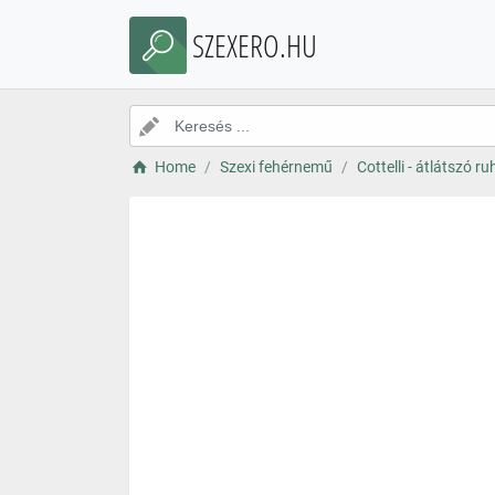
SZEXERO.HU
Home
Szexi fehérnemű
Cottelli - átlátszó ru