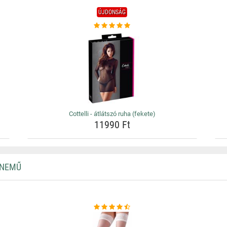
ÚJDONSÁG
Cottelli - átlátszó ruha (fekete)
11990 Ft
RNEMŰ