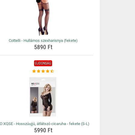
Cottelli - Hullámos szexharisnya (fekete)
5890 Ft
ÚJDONSÁG
O:XQSE - Hosszúujjú, átlátszó cicaruha - fekete (S-L)
5990 Ft