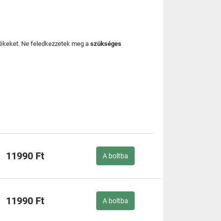
mékeket. Ne feledkezzetek meg a
szükséges
11990 Ft
A boltba
11990 Ft
A boltba