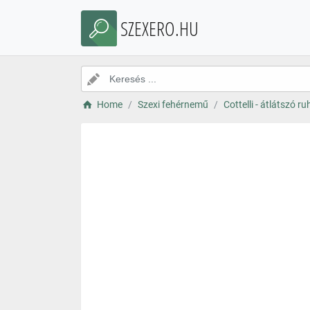
SZEXERO.HU
Home
Szexi fehérnemű
Cottelli - átlátszó ru