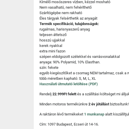
Kímélő mosószeres vízben, kézzel mosható
Nem vasalható, nem fehéríthető
Szárítógépbe nem rakható
Éles tárgyak felsérthetik az anyagát
Termék specifikáció, tulajdonságok:
rugalmas, harisnyaszerű anyag
teljesen áttetsző
hosszú ujjakkal
kerek nyakkal
extra mini fazon
szépen eldolgozott szélekkel és varrásvonalakkal
anyaga: 90% Polyamid, 10% Elasthan.
szín: fekete
egyéb kiegészítőket a csomag NEM tartalmaz, csak a r
több méretben kapható: S, M, L, XL
Használati útmutató letöltése (PDF)
Rendelj
22.999Ft felett
és a szállítási költséget mi áll
Minden motoros termékünkre
2 év jótállást
biztosítunk!
A raktáron lévő termékeket
1 munkanap
alatt kiszállí
Cím: 1097 Budapest, Ecseri út 14-16.