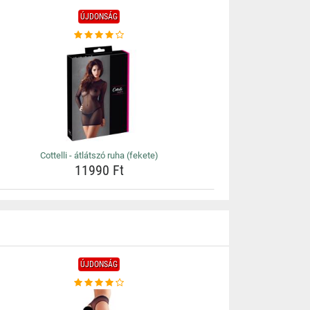
ÚJDONSÁG
Cottelli - átlátszó ruha (fekete)
11990 Ft
ÚJDONSÁG