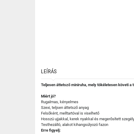
LEÍRÁS
Teljesen áttetsző miniruha, mely tökéletesen követi a t
Miért jó?
Rugalmas, kényelmes
Szexi, teljsen áttetsző anyag
Felsőként, melltartóval is viselhető
Hosszú ujjakkal, kerek nyakkal és megerősített szegél
Testhezálló, alakot kihangsúlyozó fazon
Erre figyelj: