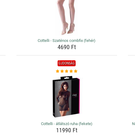
Cottelli - Szaténos combfix (fehér)
4690 Ft
ÚJDONSÁG
Cottelli - átlátszó ruha (fekete)
N
11990 Ft