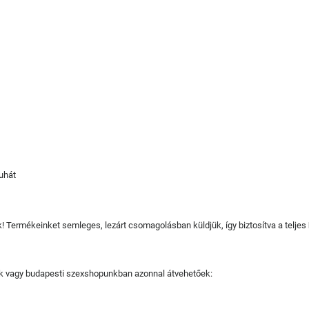
uhát
juk! Termékeinket semleges, lezárt csomagolásban küldjük, így biztosítva a teljes
tjuk vagy budapesti szexshopunkban azonnal átvehetőek: