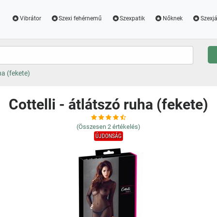
Vibrátor
Szexi fehérnemű
Szexpatik
Nőknek
Szexjá
ha (fekete)
Cottelli - átlátszó ruha (fekete)
(Összesen
2
értékelés)
ÚJDONSÁG