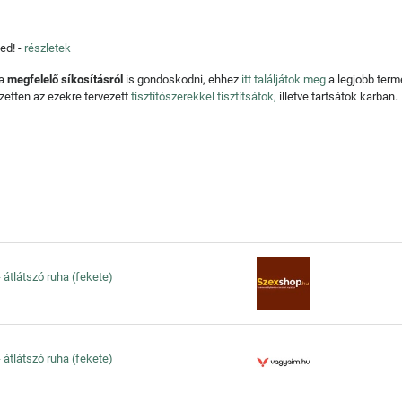
ed! -
részletek
 a
megfelelő síkosításról
is gondoskodni, ehhez
itt találjátok meg
a legjobb ter
zetten az ezekre tervezett
tisztítószerekkel tisztítsátok,
illetve tartsátok karban.
 - átlátszó ruha (fekete)
 - átlátszó ruha (fekete)