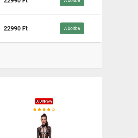
22990 Ft
A boltba
22990 Ft
A boltba
ÚJDONSÁG