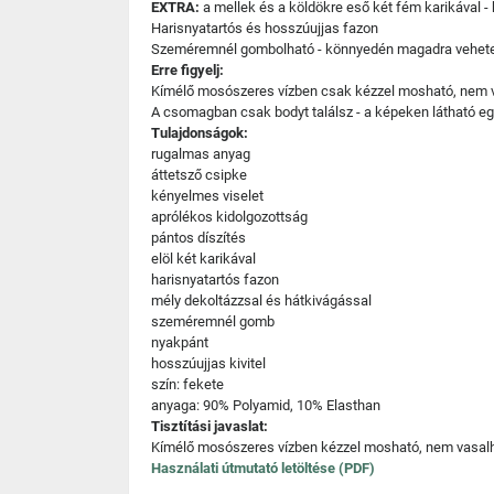
EXTRA:
a mellek és a köldökre eső két fém karikával 
Harisnyatartós és hosszúujjas fazon
Szeméremnél gombolható - könnyedén magadra veheted és
Erre figyelj:
Kímélő mosószeres vízben csak kézzel mosható, nem v
A csomagban csak bodyt találsz - a képeken látható eg
Tulajdonságok:
rugalmas anyag
áttetsző csipke
kényelmes viselet
aprólékos kidolgozottság
pántos díszítés
elöl két karikával
harisnyatartós fazon
mély dekoltázzsal és hátkivágással
szeméremnél gomb
nyakpánt
hosszúujjas kivitel
szín: fekete
anyaga: 90% Polyamid, 10% Elasthan
Tisztítási javaslat:
Kímélő mosószeres vízben kézzel mosható, nem vasalha
Használati útmutató letöltése (PDF)