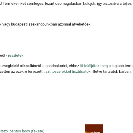
juk! Termékeinket semleges, lezárt csomagolásban küldjük, így biztosítva a teljes
tjuk vagy budapesti szexshopunkban azonnal átvehetőek:
ed! -
részletek
 a
megfelelő síkosításról
is gondoskodni, ehhez
itt találjátok meg
a legjobb ter
zetten az ezekre tervezett
tisztítószerekkel tisztítsátok,
illetve tartsátok karban.
tlátszó, pántos body (fekete)