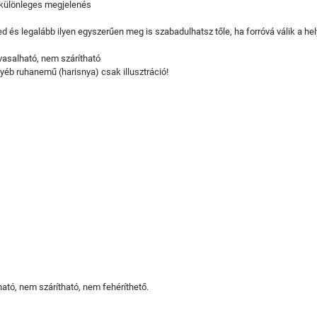
- különleges megjelenés
 legalább ilyen egyszerűen meg is szabadulhatsz tőle, ha forróvá válik a hel
asalható, nem szárítható
yéb ruhanemű (harisnya) csak illusztráció!
tó, nem szárítható, nem fehéríthető.