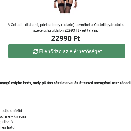
A Cottelli - átlátszó, pántos body (fekete) terméket a Cottelli gyártótól a
szexero.hu oldalon 22990 Ft - ért találja.
22990 Ft
Ellenőrizd az elérhetőséget
nyagú csipke body, mely pikáns részleteivel és áttetsző anyagával tesz téged i
ttatja a bőröd
ívül mély kivágás
gzíthető
l és hátul