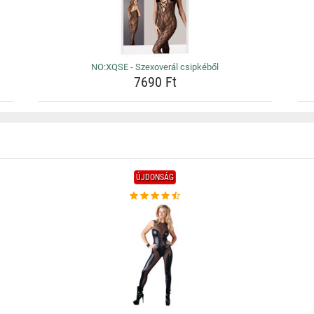
NO:XQSE - Szexoverál csipkéből
7690 Ft
ÚJDONSÁG