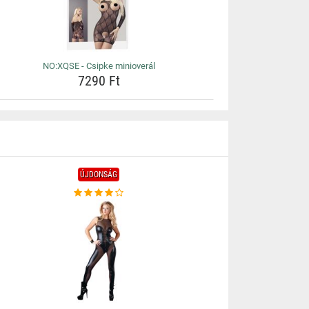
NO:XQSE - Csipke minioverál
7290 Ft
ÚJDONSÁG