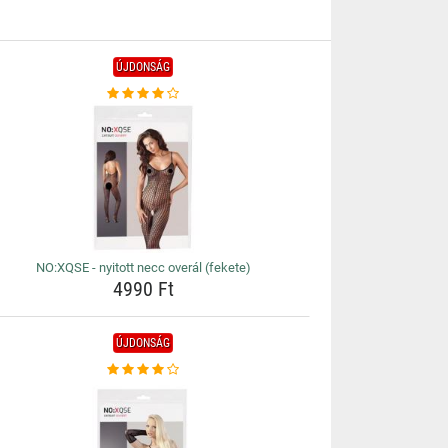
ÚJDONSÁG
NO:XQSE - nyitott necc overál (fekete)
4990 Ft
ÚJDONSÁG