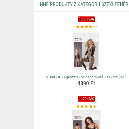
INNE PRODUKTY Z KATEGORII SZEXI FEHÉ
ÚJDONSÁG
NO:XQSE - Egészalakos necc overál - fekete (S-L)
4890 Ft
ÚJDONSÁG