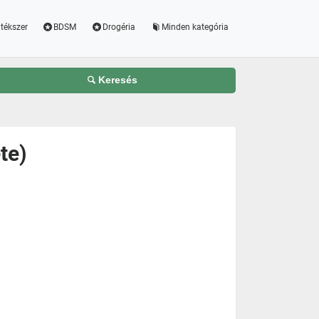
tékszer
BDSM
Drogéria
Minden kategória
Keresés
te)