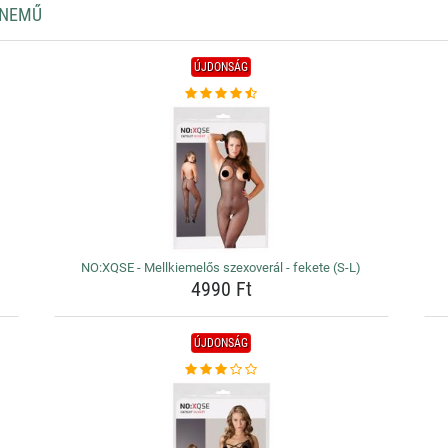
RNEMŰ
ÚJDONSÁG
NO:XQSE - Mellkiemelős szexoverál - fekete (S-L)
4990 Ft
ÚJDONSÁG