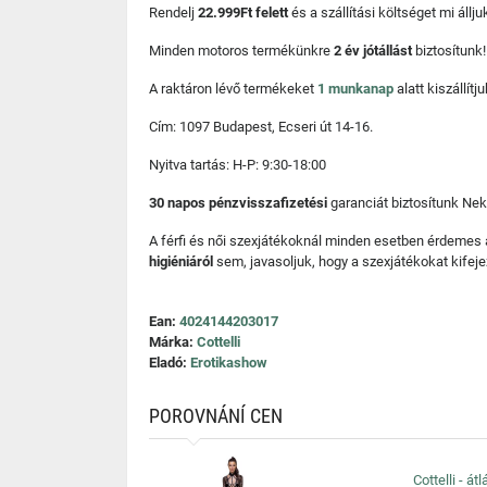
Rendelj
22.999Ft felett
és a szállítási költséget mi áll
Minden motoros termékünkre
2 év jótállást
biztosítunk!
A raktáron lévő termékeket
1 munkanap
alatt kiszállí
Cím: 1097 Budapest, Ecseri út 14-16.
Nyitva tartás: H-P: 9:30-18:00
30 napos pénzvisszafizetési
garanciát biztosítunk Nek
A férfi és női szexjátékoknál minden esetben érdemes
higiéniáról
sem, javasoljuk, hogy a szexjátékokat kifeje
Ean:
4024144203017
Márka:
Cottelli
Eladó:
Erotikashow
POROVNÁNÍ CEN
Cottelli - á