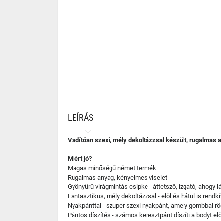
LEÍRÁS
Vadítóan szexi, mély dekoltázzsal készült, rugalmas a
Miért jó?
Magas minőségű német termék
Rugalmas anyag, kényelmes viselet
Gyönyürű virágmintás csipke - áttetsző, izgató, ahogy lá
Fantasztikus, mély dekoltázzsal - elöl és hátul is rendk
Nyakpánttal - szuper szexi nyakpánt, amely gombbal rö
Pántos díszítés - számos keresztpánt díszíti a bodyt elö