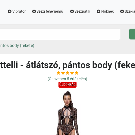
Vibrátor
Szexi fehérnemű
Szexpatik
Nőknek
Szexjá
pántos body (fekete)
ttelli - átlátszó, pántos body (feke
(Összesen
5
értékelés)
ÚJDONSÁG