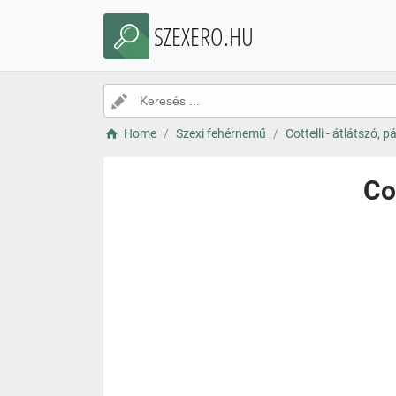
SZEXERO.HU
Home
Szexi fehérnemű
Cottelli - átlátszó, 
Co