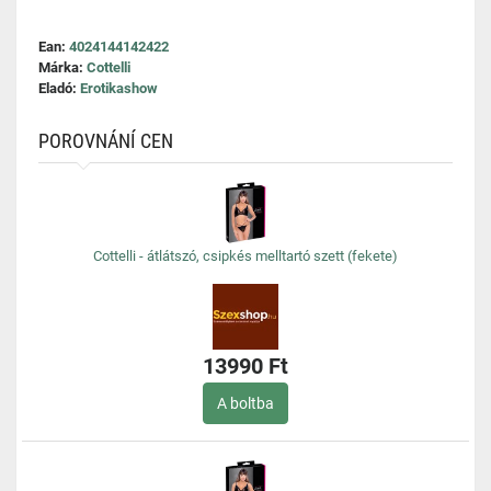
Ean:
4024144142422
Márka:
Cottelli
Eladó:
Erotikashow
POROVNÁNÍ CEN
Cottelli - átlátszó, csipkés melltartó szett (fekete)
13990 Ft
A boltba