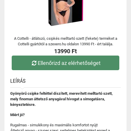
A Cottelli - átlátszó, csipkés melltartó szett (fekete) terméket a
Cottelli gyártótól a szexero.hu oldalon 13990 Ft - ért találja.
13990 Ft
Ellenőrizd az elérhetőséget
LEÍRÁS
Gyönyörű csipke feltéttel díszített, merevített melltartó szett,
mely finoman áttetsző anyagával hívogat a simogatásra,
kényeztetésre.
Miért jó?
Rugalmas - simulékony és maximális komfortot nyújt
Áttetsző anyag - szuper szexi, sejtelmes betekintést enged a