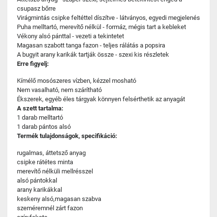
csupasz bőrre
Virágmintás csipke feltéttel díszítve - látványos, egyedi megjelenés
Puha melltartó, merevítő nélkül - formáz, mégis tart a kebleket
Vékony alsó pánttal - vezeti a tekintetet
Magasan szabott tanga fazon - teljes rálátás a popsira
A bugyit arany karikák tartják össze - szexi kis részletek
Erre figyelj:
Kímélő mosószeres vízben, kézzel mosható
Nem vasalható, nem szárítható
Ékszerek, egyéb éles tárgyak könnyen felsérthetik az anyagát
A szett tartalma:
1 darab melltartó
1 darab pántos alsó
Termék tulajdonságok, specifikáció:
rugalmas, áttetsző anyag
csipke rátétes minta
merevítő nélküli mellrésszel
alsó pántokkal
arany karikákkal
keskeny alsó,magasan szabva
szeméremnél zárt fazon