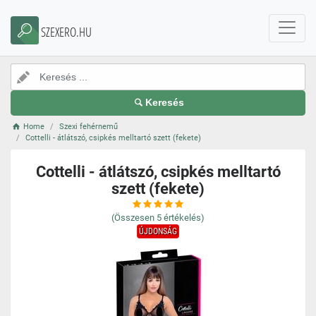
SZEXERO.HU
Keresés
Home
Szexi fehérnemű
Cottelli - átlátszó, csipkés melltartó szett (fekete)
Cottelli - átlátszó, csipkés melltartó
szett (fekete)
(Összesen
5
értékelés)
ÚJDONSÁG