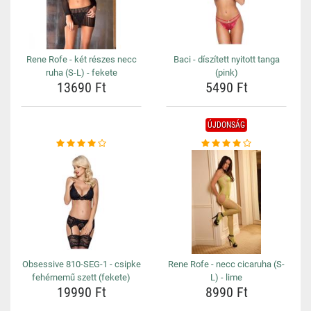
Rene Rofe - két részes necc
Baci - díszített nyitott tanga
ruha (S-L) - fekete
(pink)
13690 Ft
5490 Ft
ÚJDONSÁG
Obsessive 810-SEG-1 - csipke
Rene Rofe - necc cicaruha (S-
fehérnemű szett (fekete)
L) - lime
19990 Ft
8990 Ft