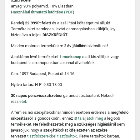
szín:fekete
anyag: 90% polyamid, 10% Elasthan
Használati útmutató letöltése (PDF)
Rendelj
22.999Ft felett
és a szállítási költséget mi álljuk!
Termékeinket semleges, lezárt csomagolásban küldjük, így
biztosítva a teljes
DISZKRÉCIÓT.
Minden motoros termékünkre
2 év jótállást
biztosítunk!
A raktáron lévő termékeket
1 munkanap
alatt kiszállítjuk vagy
budapesti szexshopunkban azonnal átvehetőek:
Cím: 1097 Budapest, Ecseri út 14-16.
Nyitva tartás: H-P: 9:30-18:00
30 napos pénzvisszafizetési
garanciát biztosítunk Neked! -
részletek
A férfi és női szexjátékoknál minden esetben érdemes a
megfelelő
síkosításról
is gondoskodni, ehhez
itt találjátok meg
a legjobb
termékeket. Ne feledkezzetek meg a
szükséges higiéniáról
sem,
javasoljuk, hogy a szexjátékokat kifejezetten az ezekre
tervezett
tisztítószerekkel tisztítsátok,
illetve tartsátok karban.