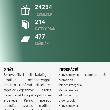
24254
TERMÉKEK
214
KATEGÓRIÁK
477
MÁRKÁK
O NÁS
INFORMÁCIÓ
Szenvedéllyel teli katalógus.
Kedvezményes kuponok és
Erotikus segédanyagok,
promóciók
erotikus ruházati cikkek és
Minden kategória
táplálék-kiegészítők széles
Minden márka
választékát kínáljuk a jobb szex
Minden e-shop
érdekében. Kiváló minőségű
Újdonságok
erekciós szerek, erotikus
Kedvezmények