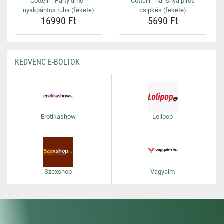
Cottelli - Party time -
Cottelli - harisnya piros
nyakpántos ruha (fekete)
csipkés (fekete)
16990 Ft
5690 Ft
KEDVENC E-BOLTOK
Erotikashow
Lolipop
Szexshop
Vagyaim