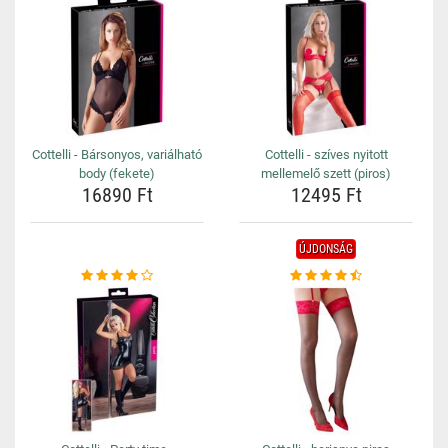
Cottelli - Bársonyos, variálható
Cottelli - szíves nyitott
body (fekete)
mellemelő szett (piros)
16890 Ft
12495 Ft
ÚJDONSÁG