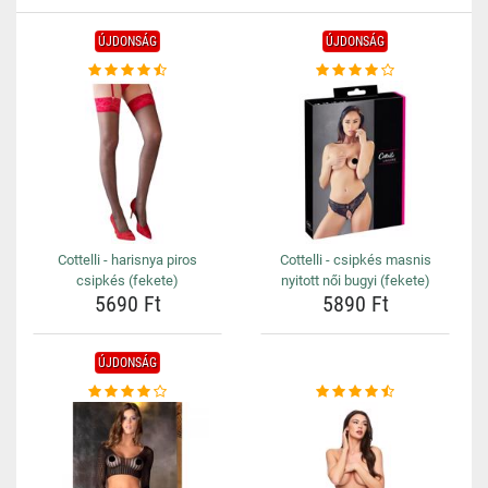
ÚJDONSÁG
ÚJDONSÁG
Cottelli - harisnya piros
Cottelli - csipkés masnis
csipkés (fekete)
nyitott női bugyi (fekete)
5690 Ft
5890 Ft
ÚJDONSÁG