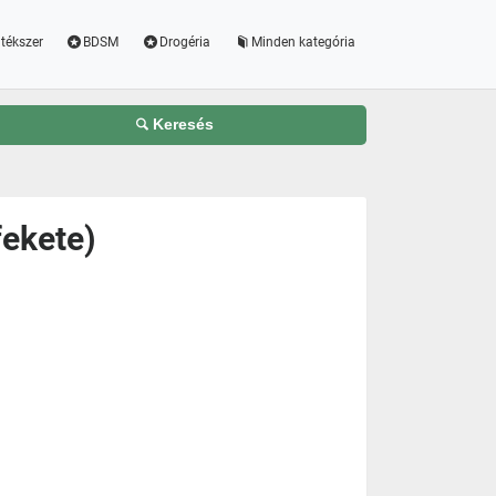
tékszer
BDSM
Drogéria
Minden kategória
Keresés
fekete)