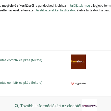
 a
megfelelő síkosításról
is gondoskodni, ehhez
itt találjátok meg
a legjobb ter
zetten az ezekre tervezett
tisztítószerekkel tisztítsátok,
illetve tartsátok karban.
mintás combfix csipkés (fekete)
mintás combfix csipkés (fekete)
További információkért az eladótól