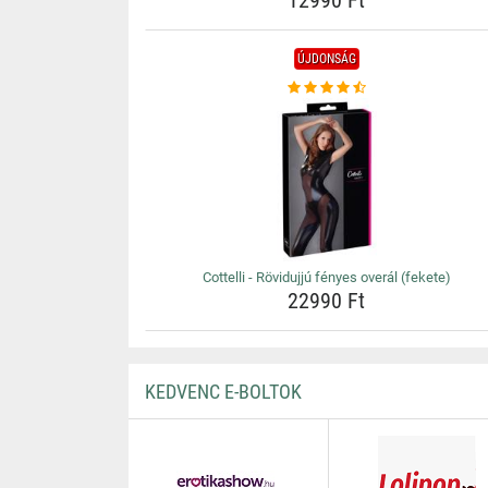
12990 Ft
ÚJDONSÁG
Cottelli - Rövidujjú fényes overál (fekete)
22990 Ft
KEDVENC E-BOLTOK