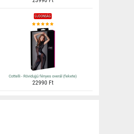
23990 Ft
ÚJDONSÁG
Cottelli - Rövidujjú fényes overál (fekete)
22990 Ft