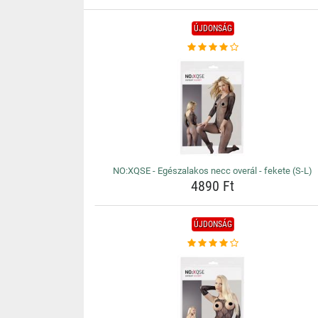
ÚJDONSÁG
NO:XQSE - Egészalakos necc overál - fekete (S-L)
4890 Ft
ÚJDONSÁG