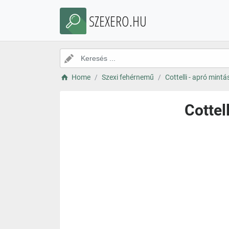
SZEXERO.HU
Home
Szexi fehérnemű
Cottelli - apró mint
Cottel