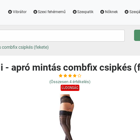
Vibrátor
Szexi fehérnemű
Szexpatik
Nőknek
Szexjá
ás combfix csipkés (fekete)
li - apró mintás combfix csipkés (
(Összesen
4
értékelés)
ÚJDONSÁG