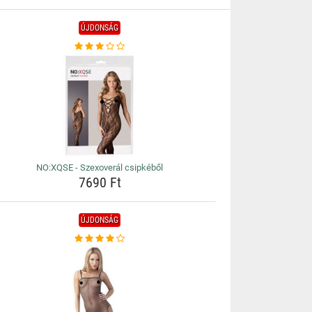
ÚJDONSÁG
NO:XQSE - Szexoverál csipkéből
7690 Ft
ÚJDONSÁG