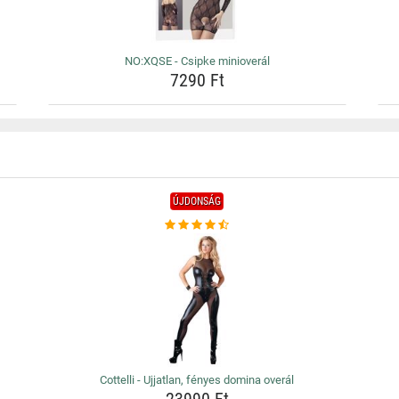
NO:XQSE - Csipke minioverál
7290 Ft
ÚJDONSÁG
Cottelli - Ujjatlan, fényes domina overál