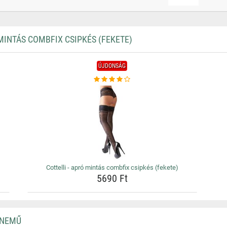
INTÁS COMBFIX CSIPKÉS (FEKETE)
ÚJDONSÁG
Cottelli - apró mintás combfix csipkés (fekete)
5690 Ft
RNEMŰ