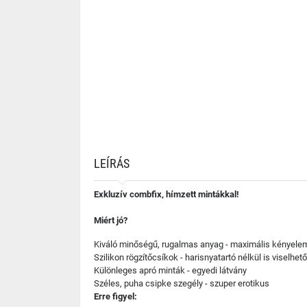
LEÍRÁS
Exkluzív combfix, hímzett mintákkal!
Miért jó?
Kiváló minőségű, rugalmas anyag - maximális kényele
Szilikon rögzítőcsíkok - harisnyatartó nélkül is viselhet
Különleges apró minták - egyedi látvány
Széles, puha csipke szegély - szuper erotikus
Erre figyel: