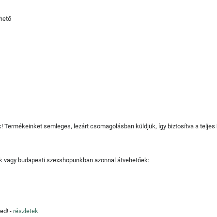
hető
juk! Termékeinket semleges, lezárt csomagolásban küldjük, így biztosítva a teljes
tjuk vagy budapesti szexshopunkban azonnal átvehetőek:
ed! -
részletek