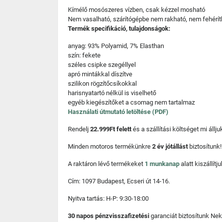
Kímélő mosószeres vízben, csak kézzel mosható
Nem vasalható, szárítógépbe nem rakható, nem fehérít
Termék specifikáció, tulajdonságok:
anyag: 93% Polyamid, 7% Elasthan
szín: fekete
széles csipke szegéllyel
apró mintákkal díszítve
szilikon rögzítőcsíkokkal
harisnyatartó nélkül is viselhető
egyéb kiegészítőket a csomag nem tartalmaz
Használati útmutató letöltése (PDF)
Rendelj
22.999Ft felett
és a szállítási költséget mi áll
Minden motoros termékünkre
2 év jótállást
biztosítunk!
A raktáron lévő termékeket
1 munkanap
alatt kiszállí
Cím: 1097 Budapest, Ecseri út 14-16.
Nyitva tartás: H-P: 9:30-18:00
30 napos pénzvisszafizetési
garanciát biztosítunk Nek