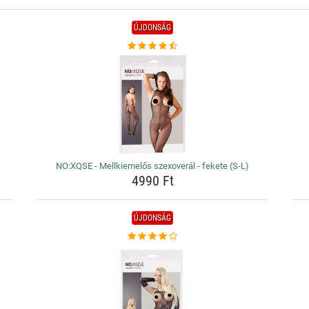
ÚJDONSÁG
NO:XQSE - Mellkiemelős szexoverál - fekete (S-L)
4990 Ft
ÚJDONSÁG