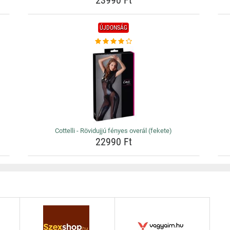
23990 Ft
ÚJDONSÁG
Cottelli - Rövidujjú fényes overál (fekete)
22990 Ft