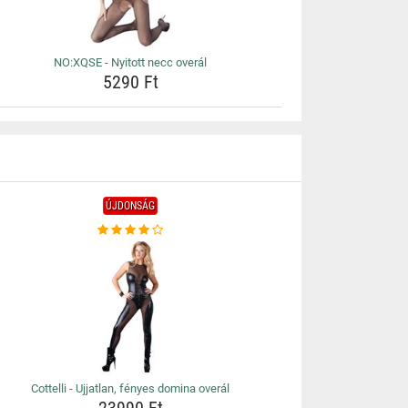
NO:XQSE - Nyitott necc overál
5290 Ft
ÚJDONSÁG
Cottelli - Ujjatlan, fényes domina overál