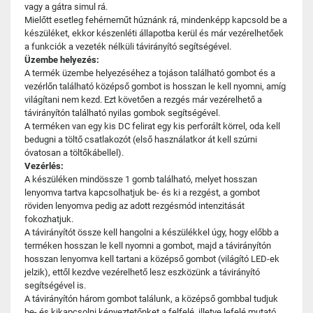
vagy a gátra simul rá.
Mielőtt esetleg fehérneműt húznánk rá, mindenképp kapcsold be a
készüléket, ekkor készenléti állapotba kerül és már vezérelhetőek
a funkciók a vezeték nélküli távirányító segítségével.
Üzembe helyezés:
A termék üzembe helyezéséhez a tojáson található gombot és a
vezérlőn található középső gombot is hosszan le kell nyomni, amíg
világítani nem kezd. Ezt követően a rezgés már vezérelhető a
távirányítón található nyilas gombok segítségével.
A terméken van egy kis DC felirat egy kis perforált körrel, oda kell
bedugni a töltő csatlakozót (első használatkor át kell szúrni
óvatosan a töltőkábellel).
Vezérlés:
A készüléken mindössze 1 gomb található, melyet hosszan
lenyomva tartva kapcsolhatjuk be- és ki a rezgést, a gombot
röviden lenyomva pedig az adott rezgésmód intenzitását
fokozhatjuk.
A távirányítót össze kell hangolni a készülékkel úgy, hogy előbb a
terméken hosszan le kell nyomni a gombot, majd a távirányítón
hosszan lenyomva kell tartani a középső gombot (világító LED-ek
jelzik), ettől kezdve vezérelhető lesz eszközünk a távirányító
segítségével is.
A távirányítón három gombot találunk, a középső gombbal tudjuk
be- és kikapcsolni kényeztetőnket a felfelé, illetve lefelé mutató