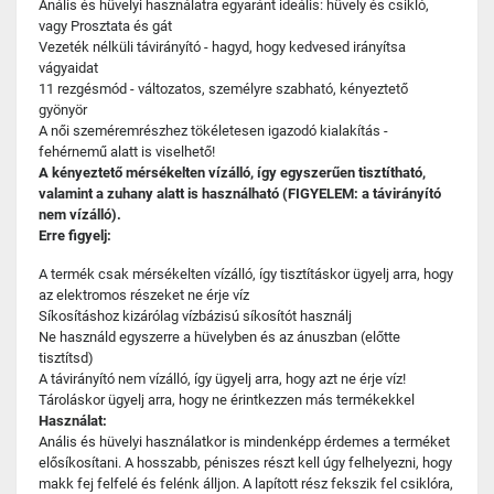
Anális és hüvelyi használatra egyaránt ideális: hüvely és csikló,
vagy Prosztata és gát
Vezeték nélküli távirányító - hagyd, hogy kedvesed irányítsa
vágyaidat
11 rezgésmód - változatos, személyre szabható, kényeztető
gyönyör
A női szeméremrészhez tökéletesen igazodó kialakítás -
fehérnemű alatt is viselhető!
A kényeztető mérsékelten vízálló, így egyszerűen tisztítható,
valamint a zuhany alatt is használható (FIGYELEM: a távirányító
nem vízálló).
Erre figyelj:
A termék csak mérsékelten vízálló, így tisztításkor ügyelj arra, hogy
az elektromos részeket ne érje víz
Síkosításhoz kizárólag vízbázisú síkosítót használj
Ne használd egyszerre a hüvelyben és az ánuszban (előtte
tisztítsd)
A távirányító nem vízálló, így ügyelj arra, hogy azt ne érje víz!
Tároláskor ügyelj arra, hogy ne érintkezzen más termékekkel
Használat:
Anális és hüvelyi használatkor is mindenképp érdemes a terméket
elősíkosítani. A hosszabb, péniszes részt kell úgy felhelyezni, hogy
makk fej felfelé és felénk álljon. A lapított rész fekszik fel csiklóra,