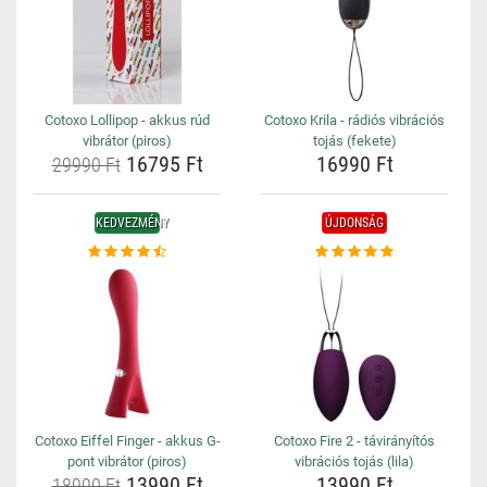
Cotoxo Lollipop - akkus rúd
Cotoxo Krila - rádiós vibrációs
vibrátor (piros)
tojás (fekete)
16795 Ft
16990 Ft
29990 Ft
KEDVEZMÉNY
ÚJDONSÁG
Cotoxo Eiffel Finger - akkus G-
Cotoxo Fire 2 - távirányítós
pont vibrátor (piros)
vibrációs tojás (lila)
13990 Ft
13990 Ft
18990 Ft