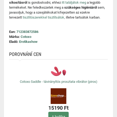
síkosításról
is gondoskodni, ehhez
itt találjátok meg
a legjobb
termékeket. Ne feledkezzetek meg a
szükséges higiéniáról
sem,
javasoljuk, hogy a szexjátékokat kifejezetten az ezekre
tervezett
tisztítószerekkel tisztítsátok,
illetve tartsátok karban.
Ean:
712383872586
Márka:
Cotoxo
Eladó:
Erotikashow
POROVNÁNÍ CEN
Cotoxo Saddle - távirányítós prosztata vibrátor (piros)
15190 Ft
A boltba