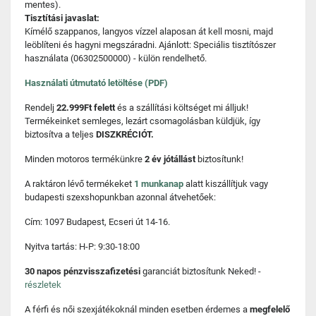
mentes).
Tisztítási javaslat:
Kímélő szappanos, langyos vízzel alaposan át kell mosni, majd
leöblíteni és hagyni megszáradni. Ajánlott: Speciális tisztítószer
használata (06302500000) - külön rendelhető.
Használati útmutató letöltése (PDF)
Rendelj
22.999Ft felett
és a szállítási költséget mi álljuk!
Termékeinket semleges, lezárt csomagolásban küldjük, így
biztosítva a teljes
DISZKRÉCIÓT.
Minden motoros termékünkre
2 év jótállást
biztosítunk!
A raktáron lévő termékeket
1 munkanap
alatt kiszállítjuk vagy
budapesti szexshopunkban azonnal átvehetőek:
Cím: 1097 Budapest, Ecseri út 14-16.
Nyitva tartás: H-P: 9:30-18:00
30 napos pénzvisszafizetési
garanciát biztosítunk Neked! -
részletek
A férfi és női szexjátékoknál minden esetben érdemes a
megfelelő