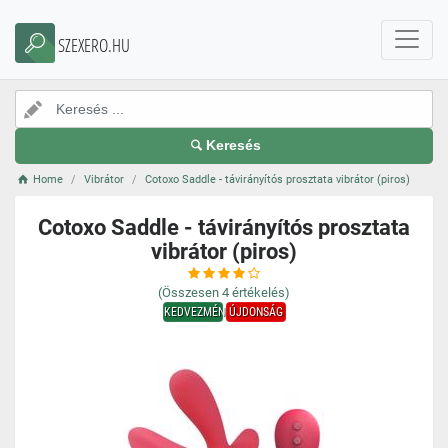
SZEXERO.HU
Keresés
Home
Vibrátor
Cotoxo Saddle - távirányítós prosztata vibrátor (piros)
Cotoxo Saddle - távirányítós prosztata
vibrátor (piros)
(Összesen
4
értékelés)
KEDVEZMÉNY
ÚJDONSÁG