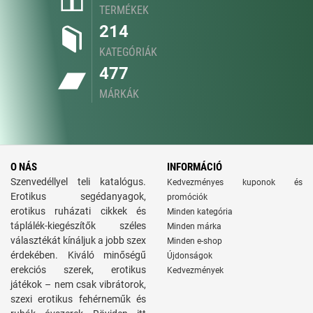
TERMÉKEK
214
KATEGÓRIÁK
477
MÁRKÁK
O NÁS
INFORMÁCIÓ
Szenvedéllyel teli katalógus.
Kedvezményes kuponok és
Erotikus segédanyagok,
promóciók
erotikus ruházati cikkek és
Minden kategória
táplálék-kiegészítők széles
Minden márka
választékát kínáljuk a jobb szex
Minden e-shop
érdekében. Kiváló minőségű
Újdonságok
erekciós szerek, erotikus
Kedvezmények
játékok – nem csak vibrátorok,
szexi erotikus fehérneműk és