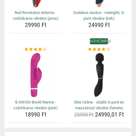
Red Revolution Artemis -
Goddess Aeolus - melegítő, G-
csiklókaros vibrátor (piros)
pont vibrátor (kék)
29990 Ft
24990 Ft
KEDVEZMÉNY
B SWISH Bwild Marine -
Elite Celine - vízálló G-pont és
csiklókaros vibrátor (pink)
masszírozó vibrátor (fekete)
18990 Ft
24990,01 Ft
25990 Ft