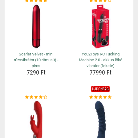
Scarlet Velvet - mini
You2Toys RC Fucking
rúzsvibrátor (10 ritmusú) -
Machine 2.0 - akkus lökő
piros
vibrátor (fekete)
7290 Ft
77990 Ft
ÚJDONSÁG