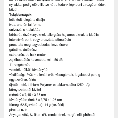
nyilakkal pedig előre illetve hátra tudunk lépkedni a rezgésmódok
között.
Tulajdonságok:
letisztult, elegáns dizájn
íves, anatómiai forma
univerzális kialakítás
bőrbarát, érzékenyeknek, allergiára hajlamosaknak is ideális
intenzív G-pont, vagy prosztata stimuláció
prosztata megnagyobbodás kezelésére
gátstimuláció rész
extra erős, de halk motor
zajkibocsátás kevesebb, mint 50 dB
11 rezgésmód
vezeték nélküli távirányító
vízállóság: IPX6 – ellenáll erős vízsugárnak, legalább 3 percig
egyszerű vezérlés
újratölthető, Lithium-Polymer-es akkumulátor (250mA)
környezetbarát kivitel
méret: 9 x 7,45 x 3,85 cm
távirányító méret: 6 x 3,75 x 1,96 cm
tömeg: 62,5g (vibrátor), 14 g (vezérlő)
pirosas szín
Anyaga: ABS, Szilikon (EU-rendeletnek megfelelő, phthalát-