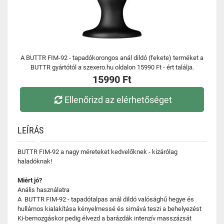
A BUTTR FIM-92 - tapadókorongos anál dildó (fekete) terméket a
BUTTR gyártótól a szexero.hu oldalon 15990 Ft - ért találja.
15990 Ft
Ellenőrizd az elérhetőséget
LEÍRÁS
BUTTR FIM-92 a nagy méreteket kedvelőknek - kizárólag
haladóknak!
Miért jó?
Anális használatra
A BUTTR FIM-92 - tapadótalpas anál dildó valósághű hegye és
hullámos kialakítása kényelmessé és simává teszi a behelyezést
Ki-bemozgáskor pedig élvezd a barázdák intenzív masszázsát