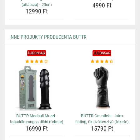
4990 Ft
(átlátszó) - 20cm
12990 Ft
INNE PRODUKTY PRODUCENTA BUTTR
ÚJDONSÁG
ÚJDONSÁG
BUTTR Madbull Muzzl -
BUTTR Gauntlets - latex
tapadókorongos dildó (fekete)
fisting, öklözőkesztyű (fekete)
16990 Ft
15790 Ft