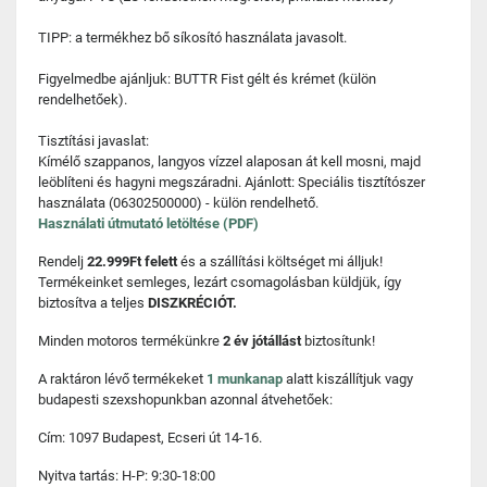
TIPP: a termékhez bő síkosító használata javasolt.
Figyelmedbe ajánljuk: BUTTR Fist gélt és krémet (külön
rendelhetőek).
Tisztítási javaslat:
Kímélő szappanos, langyos vízzel alaposan át kell mosni, majd
leöblíteni és hagyni megszáradni. Ajánlott: Speciális tisztítószer
használata (06302500000) - külön rendelhető.
Használati útmutató letöltése (PDF)
Rendelj
22.999Ft felett
és a szállítási költséget mi álljuk!
Termékeinket semleges, lezárt csomagolásban küldjük, így
biztosítva a teljes
DISZKRÉCIÓT.
Minden motoros termékünkre
2 év jótállást
biztosítunk!
A raktáron lévő termékeket
1 munkanap
alatt kiszállítjuk vagy
budapesti szexshopunkban azonnal átvehetőek:
Cím: 1097 Budapest, Ecseri út 14-16.
Nyitva tartás: H-P: 9:30-18:00