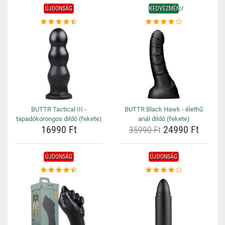
ÚJDONSÁG
KEDVEZMÉNY
BUTTR Tactical III -
BUTTR Black Hawk - élethű
tapadókorongos dildó (fekete)
anál dildó (fekete)
16990 Ft
24990 Ft
35990 Ft
ÚJDONSÁG
ÚJDONSÁG