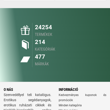
24254
TERMÉKEK
214
KATEGÓRIÁK
477
MÁRKÁK
O NÁS
INFORMÁCIÓ
Szenvedéllyel teli katalógus.
Kedvezményes kuponok és
Erotikus segédanyagok,
promóciók
erotikus ruházati cikkek és
Minden kategória