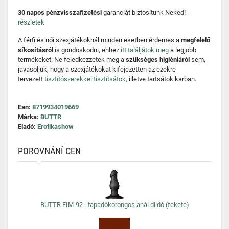
30 napos pénzvisszafizetési
garanciát biztosítunk Neked! -
részletek
A férfi és női szexjátékoknál minden esetben érdemes a
megfelelő
síkosításról
is gondoskodni, ehhez
itt találjátok meg
a legjobb
termékeket. Ne feledkezzetek meg a
szükséges higiéniáról
sem,
javasoljuk, hogy a szexjátékokat kifejezetten az ezekre
tervezett
tisztítószerekkel tisztítsátok,
illetve tartsátok karban.
Ean:
8719934019669
Márka:
BUTTR
Eladó:
Erotikashow
POROVNÁNÍ CEN
BUTTR FIM-92 - tapadókorongos anál dildó (fekete)