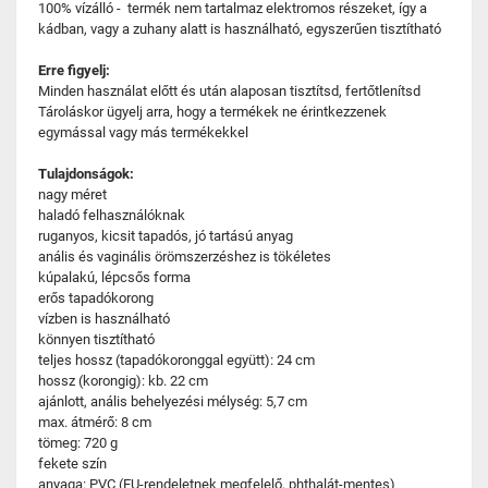
100% vízálló - termék nem tartalmaz elektromos részeket, így a
kádban, vagy a zuhany alatt is használható, egyszerűen tisztítható
Erre figyelj:
Minden használat előtt és után alaposan tisztítsd, fertőtlenítsd
Tároláskor ügyelj arra, hogy a termékek ne érintkezzenek
egymással vagy más termékekkel
Tulajdonságok:
nagy méret
haladó felhasználóknak
ruganyos, kicsit tapadós, jó tartású anyag
anális és vaginális örömszerzéshez is tökéletes
kúpalakú, lépcsős forma
erős tapadókorong
vízben is használható
könnyen tisztítható
teljes hossz (tapadókoronggal együtt): 24 cm
hossz (korongig): kb. 22 cm
ajánlott, anális behelyezési mélység: 5,7 cm
max. átmérő: 8 cm
tömeg: 720 g
fekete szín
anyaga: PVC (EU-rendeletnek megfelelő, phthalát-mentes)