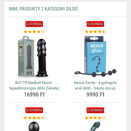
INNE PRODUKTY Z KATEGORII DILDÓ
ÚJDONSÁG
ÚJDONSÁG
BUTTR Madbull Muzzl -
Nexus Excite - 4 gyöngyös
tapadókorongos dildó (fekete)
anál dildó - fekete (kicsi)
16990 Ft
9990 Ft
ÚJDONSÁG
ÚJDONSÁG