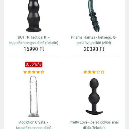
BUTTR Tactical III -
Prisms Hamsa - kétvégű, G-
tapadókorongos dildó (fekete)
pont üveg dildó (zöld)
16990 Ft
20390 Ft
ÚJDONSÁG
Addiction Crystal -
Pretty Love - belső golyós anál
tapadókorongos dildó
dildó (fekete)