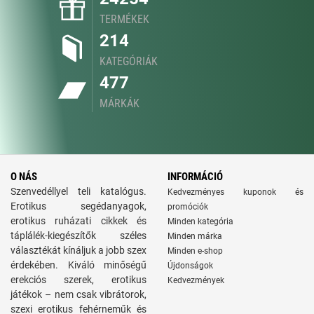
TERMÉKEK
214
KATEGÓRIÁK
477
MÁRKÁK
O NÁS
INFORMÁCIÓ
Szenvedéllyel teli katalógus.
Kedvezményes kuponok és
Erotikus segédanyagok,
promóciók
erotikus ruházati cikkek és
Minden kategória
táplálék-kiegészítők széles
Minden márka
választékát kínáljuk a jobb szex
Minden e-shop
érdekében. Kiváló minőségű
Újdonságok
erekciós szerek, erotikus
Kedvezmények
játékok – nem csak vibrátorok,
szexi erotikus fehérneműk és