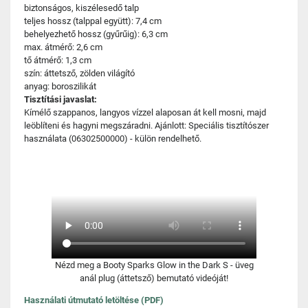
biztonságos, kiszélesedő talp
teljes hossz (talppal együtt): 7,4 cm
behelyezhető hossz (gyűrűig): 6,3 cm
max. átmérő: 2,6 cm
tő átmérő: 1,3 cm
szín: áttetsző, zölden világító
anyag: boroszilikát
Tisztítási javaslat:
Kímélő szappanos, langyos vízzel alaposan át kell mosni, majd
leöblíteni és hagyni megszáradni. Ajánlott: Speciális tisztítószer
használata (06302500000) - külön rendelhető.
Nézd meg a Booty Sparks Glow in the Dark S - üveg
anál plug (áttetsző) bemutató videóját!
Használati útmutató letöltése (PDF)