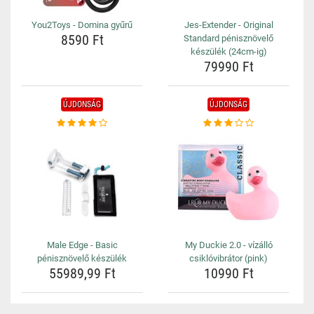
You2Toys - Domina gyűrű
Jes-Extender - Original
8590 Ft
Standard pénisznövelő
készülék (24cm-ig)
79990 Ft
ÚJDONSÁG
ÚJDONSÁG
Male Edge - Basic
My Duckie 2.0 - vízálló
pénisznövelő készülék
csiklóvibrátor (pink)
55989,99 Ft
10990 Ft