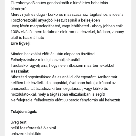
Elkeskenyedő csúcs gondoskodik a kíméletes behatolás
élményről
Merev nyak és dugó - körkörös masszázshoz, tágításhoz is ideális
Foszforeszkáló anyagból készült spirál a belsejében
Üveg lévén megmelegítheted, vagy lehűtheted - ahogy jobban esik
100% vízálló - nem tartalmaz elektromos részeket, kádban, zuhany
alatt is használható
Erre figyelj:
Minden használat előtt és után alaposan tisztítsd
Felhelyezéshez mindig használj síkosítót
Tároláskor ügyelj arra, hogy ne érintkezzen más termékekkel
Használat
:
Síkosítsd popsinyílásod és az anál dildót egyaránt. Amikor már
kellően felkészítetted a popsidat, óvatosan hatolj a kúppal az
ánuszodba. Játszadozz ki-bemozgatással, vagy körkörös
mozdulatokkal, mely a tágításban ellazulásban is segít!
Ne felejtsd el felhelyezés előtt 30 percig fényforrás alá helyezni!
Tulajdonságok:
üveg test
belül foszforeszkáló spirál
uniszex kialakítás