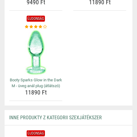
9490 Ft
11890 Ft
ÚJDONSÁG
Booty Sparks Glow in the Dark
M - üveg anál plug (átlátszó)
11890 Ft
INNE PRODUKTY Z KATEGORII SZEXJÁTÉKSZER
ÚJDONSÁG