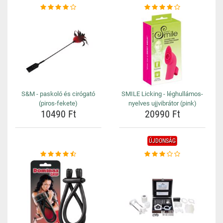
S&M - paskoló és cirógató
SMILE Licking - léghullámos-
(piros-fekete)
nyelves ujjvibrátor (pink)
10490 Ft
20990 Ft
ÚJDONSÁG