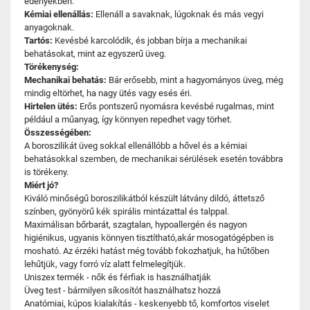
edényekben.
Kémiai ellenállás:
Ellenáll a savaknak, lúgoknak és más vegyi
anyagoknak.
Tartós:
Kevésbé karcolódik, és jobban bírja a mechanikai
behatásokat, mint az egyszerű üveg.
Törékenység:
Mechanikai behatás:
Bár erősebb, mint a hagyományos üveg, még
mindig eltörhet, ha nagy ütés vagy esés éri.
Hirtelen ütés:
Erős pontszerű nyomásra kevésbé rugalmas, mint
például a műanyag, így könnyen repedhet vagy törhet.
Összességében:
A boroszilikát üveg sokkal ellenállóbb a hővel és a kémiai
behatásokkal szemben, de mechanikai sérülések esetén továbbra
is törékeny.
Miért jó?
Kiváló minőségű boroszilikátból készült látvány dildó, áttetsző
színben, gyönyörű kék spirális mintázattal és talppal.
Maximálisan bőrbarát, szagtalan, hypoallergén és nagyon
higiénikus, ugyanis könnyen tisztítható,akár mosogatógépben is
mosható. Az érzéki hatást még tovább fokozhatjuk, ha hűtőben
lehűtjük, vagy forró víz alatt felmelegítjük.
Uniszex termék - nők és férfiak is használhatják
Üveg test - bármilyen síkosítót használhatsz hozzá
Anatómiai, kúpos kialakítás - keskenyebb tő, komfortos viselet