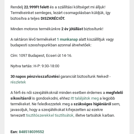
Rendelj
22.999Ft felett
és a szállítási költséget mi álljuk!
Termékeinket semleges, lezárt csomagolásban küldjük, így
biztosítva a teljes
DISZKRÉCIÓT.
Minden motoros termékünkre
2 év jótállást
biztosítunk!
A raktáron lévő termékeket
1 munkanap
alatt kiszállítjuk vagy
budapesti szexshopunkban azonnal átvehetőek:
Cím: 1097 Budapest, Ecseri út 14-16.
Nyitva tartás: H-P: 9:30-18:00
30 napos pénzvisszafizetési
garanciát biztosítunk Neked! -
részletek
A férfi és női szexjátékoknál minden esetben érdemes a
megfelelő
síkosításról
is gondoskodni, ehhez
itt találjátok meg
a legjobb
termékeket. Ne feledkezzetek meg a
szükséges higiéniáról
sem,
javasoljuk, hogy a szexjátékokat kifejezetten az ezekre
tervezett
tisztítószerekkel tisztítsátok,
illetve tartsátok karban.
Ean:
848518039552